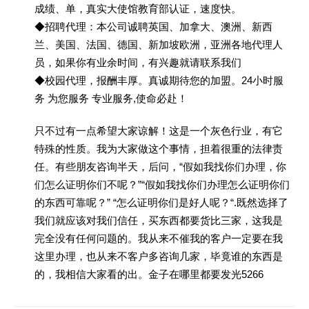
成绩、单，真实大使馆教育部认证，速度快。
◆招聘代理：本公司诚聘英国、加拿大、澳洲、新西
兰、美国、法国、德国、新加坡欧洲，亚洲各地代理人
员，如果你有业余时间，有兴趣就请联系我们
◆校园代理，报酬丰厚。真诚期待您的加盟。24小时服
务 为您服务 专业服务,使命必赴！
只不过有一点希望大家谅解！这是一个灰色行业，有它
特殊的性质。我为大家做这个事情，担着很重的法律责
任。有些朋友咨询半天，后问，“假如我找你们办理，你
们怎么证明你们不呢？”“假如我找你们办理怎么证明你们
的东西可靠呢？” “怎么证明你们是好人呢？“.既然选择了
我们就应该对我们信任，买东西都要货比三家，这我是
完全没有任何问题的。我从来不催我的客户一定要在我
这里办理，也从来不客户多咨询几家，毕竟谁的东西是
的，我相信大家看的出。金子在哪里都要发光5266