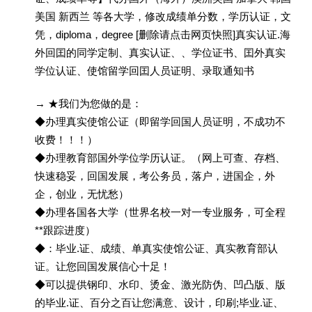
美国 新西兰 等各大学，修改成绩单分数，学历认证，文
凭，diploma，degree [删除请点击网页快照]真实认证.海
外回囯的同学定制、真实认证、、学位证书、囯外真实
学位认证、使馆留学回囯人员证明、录取通知书
→ ★我们为您做的是：
◆办理真实使馆公证（即留学回国人员证明，不成功不
收费！！！）
◆办理教育部国外学位学历认证。（网上可查、存档、
快速稳妥，回国发展，考公务员，落户，进国企，外
企，创业，无忧愁）
◆办理各国各大学（世界名校一对一专业服务，可全程
**跟踪进度）
◆：毕业.证、成绩、单真实使馆公证、真实教育部认
证。让您回国发展信心十足！
◆可以提供钢印、水印、烫金、激光防伪、凹凸版、版
的毕业.证、百分之百让您满意、设计，印刷;毕业.证、