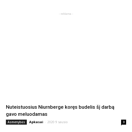
- reklama -
Nuteistuosius Niurnberge koręs budelis šį darbą
gavo meluodamas
Apkasai
-
2020 9 sausio
Asmenybės
0