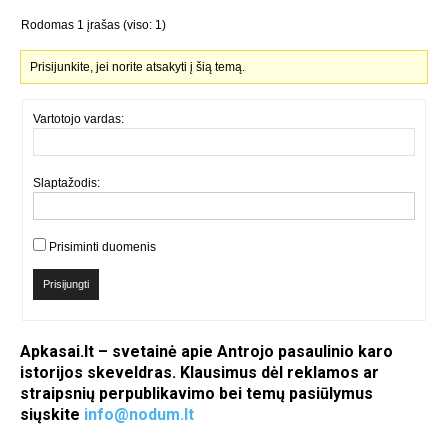
Rodomas 1 įrašas (viso: 1)
Prisijunkite, jei norite atsakyti į šią temą.
Vartotojo vardas:
Slaptažodis:
Prisiminti duomenis
Prisijungti
Apkasai.lt – svetainė apie Antrojo pasaulinio karo
istorijos skeveldras. Klausimus dėl reklamos ar
straipsnių perpublikavimo bei temų pasiūlymus
siųskite
info@nodum.lt