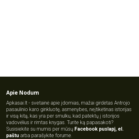
Apie Nodum
Apkasai.lt - svetainė apie įdomias, mažai girdėtas Antrojo
pasaulinio karo ginkluotę, asmenybes, neįtikėtinas istorijas
ir visą kitą, kas yra per smulku, kad patektų į istorijos
vadovėlius ir rimtas knygas. Turite ką papasakoti?
Susisiekite su mumis per mūsų
Facebook puslapį
,
el.
paštu
arba parašykite forume.