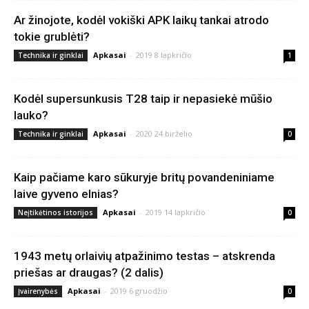
Ar žinojote, kodėl vokiški APK laikų tankai atrodo
tokie grublėti?
Apkasai
-
2019 8 lapkričio
Technika ir ginklai
1
Kodėl supersunkusis T28 taip ir nepasiekė mūšio
lauko?
Apkasai
-
2020 24 birželio
Technika ir ginklai
0
Kaip pačiame karo sūkuryje britų povandeniniame
laive gyveno elnias?
Apkasai
-
2019 14 lapkričio
Neįtikėtinos istorijos
0
1943 metų orlaivių atpažinimo testas – atskrenda
priešas ar draugas? (2 dalis)
Apkasai
-
2019 6 gruodžio
Įvairenybės
0