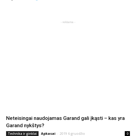
- reklama -
Neteisingai naudojamas Garand gali įkąsti – kas yra
Garand nykštys?
Apkasai
-
2019 6 gruodžio
Technika ir ginklai
0