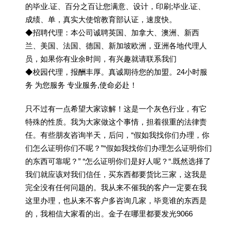
的毕业.证、百分之百让您满意、设计，印刷;毕业.证、
成绩、单，真实大使馆教育部认证，速度快。
◆招聘代理：本公司诚聘英国、加拿大、澳洲、新西
兰、美国、法国、德国、新加坡欧洲，亚洲各地代理人
员，如果你有业余时间，有兴趣就请联系我们
◆校园代理，报酬丰厚。真诚期待您的加盟。24小时服
务 为您服务 专业服务,使命必赴！
只不过有一点希望大家谅解！这是一个灰色行业，有它
特殊的性质。我为大家做这个事情，担着很重的法律责
任。有些朋友咨询半天，后问，“假如我找你们办理，你
们怎么证明你们不呢？”“假如我找你们办理怎么证明你们
的东西可靠呢？” “怎么证明你们是好人呢？“.既然选择了
我们就应该对我们信任，买东西都要货比三家，这我是
完全没有任何问题的。我从来不催我的客户一定要在我
这里办理，也从来不客户多咨询几家，毕竟谁的东西是
的，我相信大家看的出。金子在哪里都要发光9066