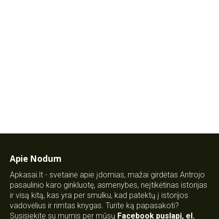
Apie Nodum
Apkasai.lt - svetainė apie įdomias, mažai girdėtas Antrojo
pasaulinio karo ginkluotę, asmenybes, neįtikėtinas istorijas
ir visą kitą, kas yra per smulku, kad patektų į istorijos
vadovėlius ir rimtas knygas. Turite ką papasakoti?
Susisiekite su mumis per mūsų
Facebook puslapį
,
el.