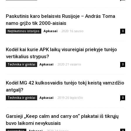
Paskutinis karo belaisvis Rusijoje – András Toma
namo grįžo tik 2000-aisiais
Apkasai
-
2020 16 sausio
Neįtikėtinos istorijos
0
Kodėl kai kurie APK laikų visureigiai priekyje turėjo
vertikalius strypus?
Apkasai
-
2020 21 vasario
Technika ir ginklai
0
Kodėl MG 42 kulkosvaidis turėjo tokį keistą vamzdžio
antgalį?
Apkasai
-
2019 26 lapkričio
Technika ir ginklai
0
Garsieji „Keep calm and carry on“ plakatai iš tikrųjų
buvo laikomi nevykusiais
Apkasai
-
2020 24 liepos