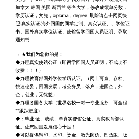
加拿大 韩国 美国 新西兰 等各大学，修改成绩单分数，
学历认证，文凭，diploma，degree [删除请点击网页快
照]真实认证.海外回囯的同学定制、真实认证、、学位证
书、囯外真实学位认证、使馆留学回囯人员证明、录取
通知书
→ ★我们为您做的是：
◆办理真实使馆公证（即留学回国人员证明，不成功不
收费！！！）
◆办理教育部国外学位学历认证。（网上可查、存档、
快速稳妥，回国发展，考公务员，落户，进国企，外
企，创业，无忧愁）
◆办理各国各大学（世界名校一对一专业服务，可全程
**跟踪进度）
◆：毕业.证、成绩、单真实使馆公证、真实教育部认
证。让您回国发展信心十足！
◆可以提供钢印、水印、烫金、激光防伪、凹凸版、版