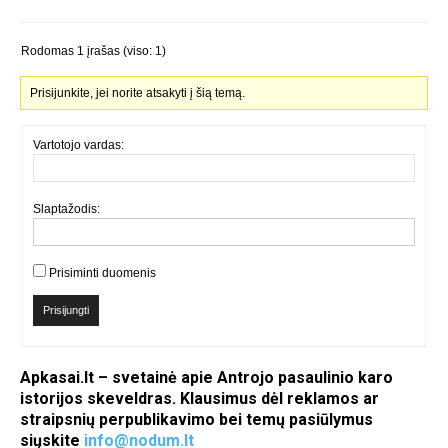
Rodomas 1 įrašas (viso: 1)
Prisijunkite, jei norite atsakyti į šią temą.
Vartotojo vardas:
Slaptažodis:
Prisiminti duomenis
Prisijungti
Apkasai.lt – svetainė apie Antrojo pasaulinio karo
istorijos skeveldras. Klausimus dėl reklamos ar
straipsnių perpublikavimo bei temų pasiūlymus
siųskite
info@nodum.lt