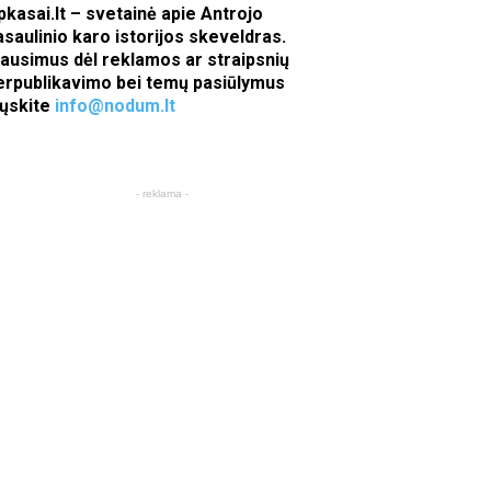
pkasai.lt – svetainė apie Antrojo
asaulinio karo istorijos skeveldras.
lausimus dėl reklamos ar straipsnių
erpublikavimo bei temų pasiūlymus
iųskite
info@nodum.lt
- reklama -