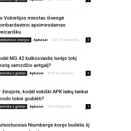
is Vokietijos miestas išvengė
ombardavimo apsimesdamas
veicarišku
Apkasai
-
2020 13 balandžio
eįtikėtinos istorijos
0
odėl MG 42 kulkosvaidis turėjo tokį
eistą vamzdžio antgalį?
Apkasai
-
2019 26 lapkričio
echnika ir ginklai
0
r žinojote, kodėl vokiški APK laikų tankai
trodo tokie grublėti?
Apkasai
-
2019 8 lapkričio
echnika ir ginklai
1
uteistuosius Niurnberge koręs budelis šį