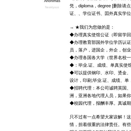
Anonimas
凭，diploma，degree 
Neaktyvus
证、、学位证书、囯外真实学位
→ ★我们为您做的是：
◆办理真实使馆公证（即留学
◆办理教育部国外学位学历认证
员，落户，进国企，外企，创
◆办理各国各大学（世界名校
◆：毕业.证、成绩、单真实使
◆可以提供钢印、水印、烫金、
设计，印刷;毕业.证、成绩、
◆招聘代理：本公司诚聘英国、
洲，亚洲各地代理人员，如果你
◆校园代理，报酬丰厚。真诚期待
只不过有一点希望大家谅解！这
情，担着很重的法律责任。有些