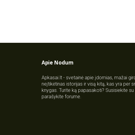
Apie Nodum
Apkasai.lt - svetainė apie įdomias, mažai gi
neįtikėtinas istorijas ir visą kitą, kas yra per
knygas. Turite ką papasakoti? Susisiekite 
parašykite forume.