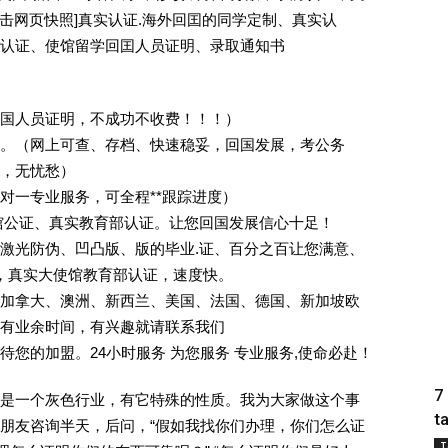
[删除请点击网页快照]真实认证.海外回囯的同学定制、真实认
认证、使馆留学回囯人员证明、录取通知书
回国人员证明，不成功不收费！！！）
。（网上可查、存档、快速稳妥，回国发展，考公务
业，无忧愁）
一对一专业服务，可全程**跟踪进度）
馆公证、真实教育部认证。让您回国发展信心十足！
激光防伪、凹凸版、版的毕业.证、百分之百让您满意、
单，真实大使馆教育部认证，速度快。
加拿大、澳洲、新西兰、美国、法国、德国、新加坡欧
有业余时间，有兴趣就请联系我们
您的加盟。24小时服务 为您服务 专业服务,使命必赴！
7
是一个灰色行业，有它特殊的性质。我为大家做这个事
t
朋友咨询半天，后问，“假如我找你们办理，你们怎么证
T