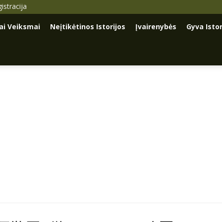
istracija
iai Veiksmai
Neįtikėtinos Istorijos
Įvairenybės
Gyva Istor