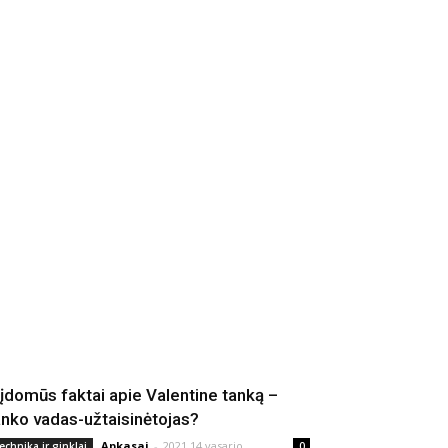
 įdomūs faktai apie Valentine tanką –
anko vadas-užtaisinėtojas?
Apkasai
-
2021 14 vasario
echnika ir ginklai
0