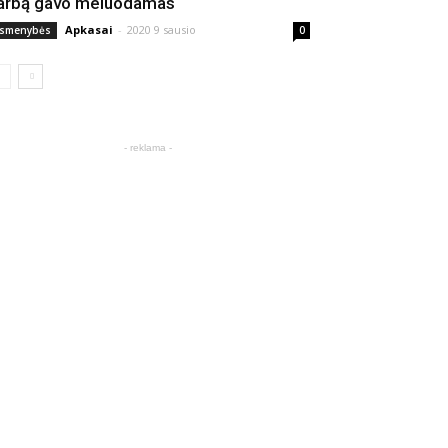
arbą gavo meluodamas
Apkasai
-
2020 9 sausio
smenybės
0
- reklama -