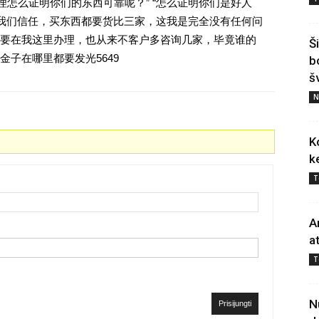
理怎么证明你们的东西可靠呢？” “怎么证明你们是好人
对我们信任，买东西都要货比三家，这我是完全没有任何问
要在我这里办理，也从来不客户多咨询几家，毕竟谁的
Š
子在哪里都要发光5649
b
š
N
K
k
T
A
a
T
N
Prisijungti