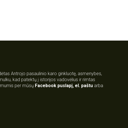
rdėtas Antrojo pasaulinio karo ginkluotę, asmenybes,
 smulku, kad patektų į istorijos vadovėlius ir rimtas
su mumis per mūsų
Facebook puslapį
,
el. paštu
arba