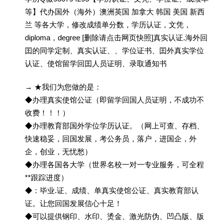
等】代办国外（海外）澳洲英国 加拿大 韩国 美国 新西
兰 等各大学，修改成绩单分数，学历认证，文凭，
diploma，degree [删除请点击网页快照]真实认证.海外回
囯的同学定制、真实认证、、学位证书、囯外真实学位
认证、使馆留学回囯人员证明、录取通知书
→ ★我们为您做的是：
◆办理真实使馆公证（即留学回国人员证明，不成功不
收费！！！）
◆办理教育部国外学位学历认证。（网上可查、存档、
快速稳妥，回国发展，考公务员，落户，进国企，外
企，创业，无忧愁）
◆办理各国各大学（世界名校一对一专业服务，可全程
**跟踪进度）
◆：毕业.证、成绩、单真实使馆公证、真实教育部认
证。让您回国发展信心十足！
◆可以提供钢印、水印、烫金、激光防伪、凹凸版、版