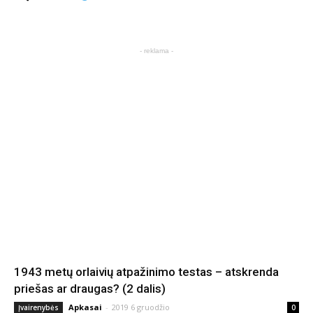
- reklama -
1943 metų orlaivių atpažinimo testas – atskrenda
priešas ar draugas? (2 dalis)
Apkasai
-
2019 6 gruodžio
Įvairenybės
0