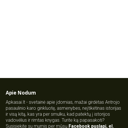
Apie Nodum
Apkasai.lt - svetainė apie įdomias, mažai girdėtas Antrojo
pasaulinio karo ginkluotę, asmenybes, neįtikėtinas istorijas
ir visą kitą, kas yra per smulku, kad patektų į istorijos
vadovėlius ir rimtas knygas. Turite ką papasakoti?
Susisiekite su mumis per mūsų
Facebook puslapį
,
el.