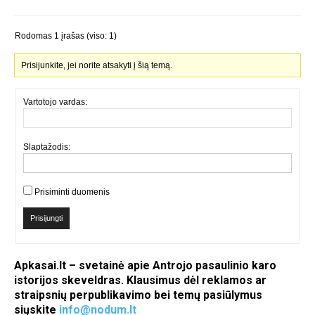
Rodomas 1 įrašas (viso: 1)
Prisijunkite, jei norite atsakyti į šią temą.
Vartotojo vardas:
Slaptažodis:
Prisiminti duomenis
Prisijungti
Apkasai.lt – svetainė apie Antrojo pasaulinio karo
istorijos skeveldras. Klausimus dėl reklamos ar
straipsnių perpublikavimo bei temų pasiūlymus
siųskite
info@nodum.lt