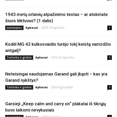
1943 metų orlaivių atpažinimo testas – ar atskiriate
šiuos lėktuvus? (1 dalis)
Apkasai
-
2019 18 lapkričio
Įvairenybės
3
Kodėl MG 42 kulkosvaidis turėjo tokį keistą vamzdžio
antgalį?
Apkasai
-
2019 26 lapkričio
Technika ir ginklai
0
Neteisingai naudojamas Garand gali įkąsti – kas yra
Garand nykštys?
Apkasai
-
2019 6 gruodžio
Technika ir ginklai
0
Garsieji „Keep calm and carry on“ plakatai iš tikrųjų
buvo laikomi nevykusiais
Apkasai
-
2020 24 liepos