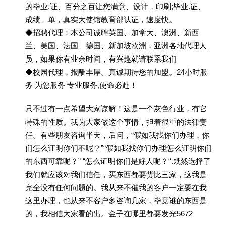
的毕业.证、百分之百让您满意、设计，印刷;毕业.证、
成绩、单，真实大使馆教育部认证，速度快。
◆招聘代理：本公司诚聘英国、加拿大、澳洲、新西
兰、美国、法国、德国、新加坡欧洲，亚洲各地代理人
员，如果你有业余时间，有兴趣就请联系我们
◆校园代理，报酬丰厚。真诚期待您的加盟。24小时服
务 为您服务 专业服务,使命必赴！
只不过有一点希望大家谅解！这是一个灰色行业，有它
特殊的性质。我为大家做这个事情，担着很重的法律责
任。有些朋友咨询半天，后问，“假如我找你们办理，你
们怎么证明你们不呢？”“假如我找你们办理怎么证明你们
的东西可靠呢？” “怎么证明你们是好人呢？“.既然选择了
我们就应该对我们信任，买东西都要货比三家，这我是
完全没有任何问题的。我从来不催我的客户一定要在我
这里办理，也从来不客户多咨询几家，毕竟谁的东西是
的，我相信大家看的出。金子在哪里都要发光5672