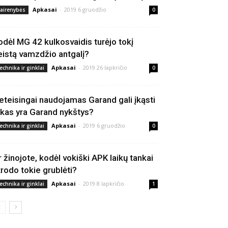
Apkasai
-
2019 6 gruodžio
vairenybės
0
odėl MG 42 kulkosvaidis turėjo tokį
eistą vamzdžio antgalį?
Apkasai
-
2019 26 lapkričio
echnika ir ginklai
0
eteisingai naudojamas Garand gali įkąsti
 kas yra Garand nykštys?
Apkasai
-
2019 6 gruodžio
echnika ir ginklai
0
r žinojote, kodėl vokiški APK laikų tankai
trodo tokie grublėti?
Apkasai
-
2019 8 lapkričio
echnika ir ginklai
1