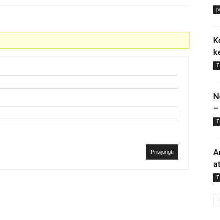
Į
K
k
T
N
–
T
A
Prisijungti
a
T