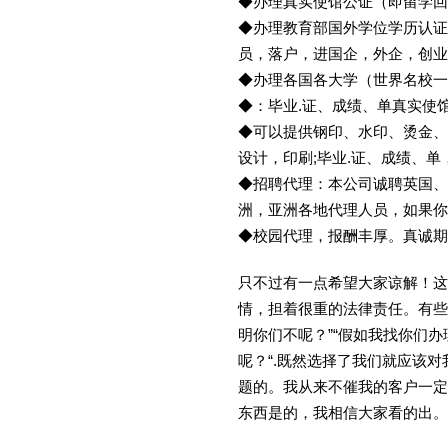
◆办理真实使馆公证（即留学
◆办理教育部国外学位学历认证
员，落户，进国企，外企，创
◆办理各国各大学（世界名校
◆：毕业.证、成绩、单真实使
◆可以提供钢印、水印、烫金、
设计，印刷;毕业.证、成绩、
◆招聘代理：本公司诚聘英国、
洲，亚洲各地代理人员，如果你
◆校园代理，报酬丰厚。真诚期待
只不过有一点希望大家谅解！这
情，担着很重的法律责任。有些
明你们不呢？”“假如我找你们办
呢？“.既然选择了我们就应该
题的。我从来不催我的客户一定
东西是的，我相信大家看的出。金