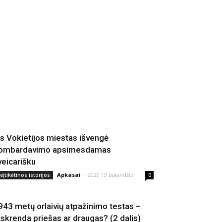
is Vokietijos miestas išvengė
ombardavimo apsimesdamas
veicarišku
Apkasai
-
2020 13 balandžio
eįtikėtinos istorijos
0
943 metų orlaivių atpažinimo testas –
tskrenda priešas ar draugas? (2 dalis)