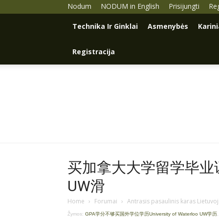
Nodum
NODUM in English
Prisijungti
Reg
Technika Ir Ginklai
Asmenybės
Karin
Registracija
买加拿大大学留学毕业证学
UW滑
Home
›
Forumai
›
Antrasis pasaulinis karas Lietuvo
Žymos:
GPA学分不够买国外学位学历University of Waterloo UW学历