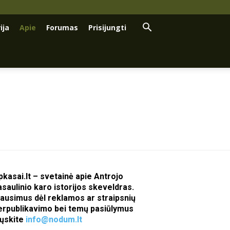
ija
Apie
Forumas
Prisijungti
pkasai.lt – svetainė apie Antrojo
asaulinio karo istorijos skeveldras.
lausimus dėl reklamos ar straipsnių
erpublikavimo bei temų pasiūlymus
iųskite
info@nodum.lt