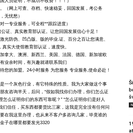
回国人员证明，不成功不收费！！！）
。（网上可查、存档、快速稳妥，回国发展，考公务
业，无忧愁）
一对一专业服务，可全程**跟踪进度）
馆公证、真实教育部认证。让您回国发展信心十足！
激光防伪、凹凸版、版的毕业.证、百分之百让您满意、
单，真实大使馆教育部认证，速度快。
加拿大、澳洲、新西兰、美国、法国、德国、新加坡欧
有业余时间，有兴趣就请联系我们
您的加盟。24小时服务 为您服务 专业服务,使命必赴！
Š
是一个灰色行业，有它特殊的性质。我为大家做这个事
b
朋友咨询半天，后问，“假如我找你们办理，你们怎么证
š
理怎么证明你们的东西可靠呢？” “怎么证明你们是好人
N
对我们信任，买东西都要货比三家，这我是完全没有任何问
要在我这里办理，也从来不客户多咨询几家，毕竟谁的
子在哪里都要发光3320
1
a