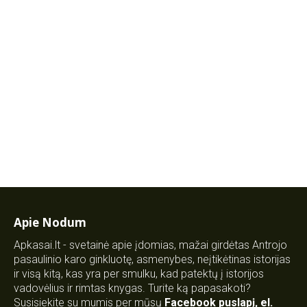
Apie Nodum
Apkasai.lt - svetainė apie įdomias, mažai girdėtas Antrojo
pasaulinio karo ginkluotę, asmenybes, neįtikėtinas istorijas
ir visą kitą, kas yra per smulku, kad patektų į istorijos
vadovėlius ir rimtas knygas. Turite ką papasakoti?
Susisiekite su mumis per mūsų
Facebook puslapį
,
el.