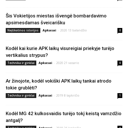
Šis Vokietijos miestas išvengė bombardavimo
apsimesdamas šveicarišku
Apkasai
-
2020 13 balandžio
Neįtikėtinos istorijos
0
Kodėl kai kurie APK laikų visureigiai priekyje turėjo
vertikalius strypus?
Apkasai
-
2020 21 vasario
Technika ir ginklai
0
Ar žinojote, kodėl vokiški APK laikų tankai atrodo
tokie grublėti?
Apkasai
-
2019 8 lapkričio
Technika ir ginklai
1
Kodėl MG 42 kulkosvaidis turėjo tokį keistą vamzdžio
antgalį?
Apkasai
-
2019 26 lapkričio