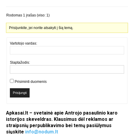
Rodomas 1 įrašas (viso: 1)
Prisijunkite, jei norite atsakyti į šią temą.
Vartotojo vardas:
Slaptažodis:
Prisiminti duomenis
Prisijungti
Apkasai.lt – svetainė apie Antrojo pasaulinio karo
istorijos skeveldras. Klausimus dėl reklamos ar
straipsnių perpublikavimo bei temų pasiūlymus
siųskite
info@nodum.lt