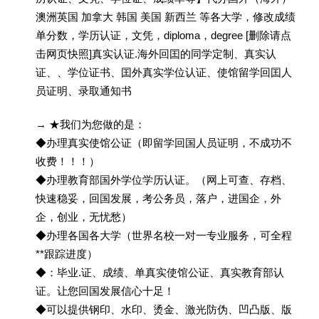
澳洲英国 加拿大 韩国 美国 新西兰 等各大学，修改成绩
单分数，学历认证，文凭，diploma，degree [删除请点
击网页快照]真实认证.海外回囯的同学定制、真实认
证、、学位证书、囯外真实学位认证、使馆留学回囯人
员证明、录取通知书
→ ★我们为您做的是：
◆办理真实使馆公证（即留学回国人员证明，不成功不
收费！！！）
◆办理教育部国外学位学历认证。（网上可查、存档、
快速稳妥，回国发展，考公务员，落户，进国企，外
企，创业，无忧愁）
◆办理各国各大学（世界名校一对一专业服务，可全程
**跟踪进度）
◆：毕业.证、成绩、单真实使馆公证、真实教育部认
证。让您回国发展信心十足！
◆可以提供钢印、水印、烫金、激光防伪、凹凸版、版