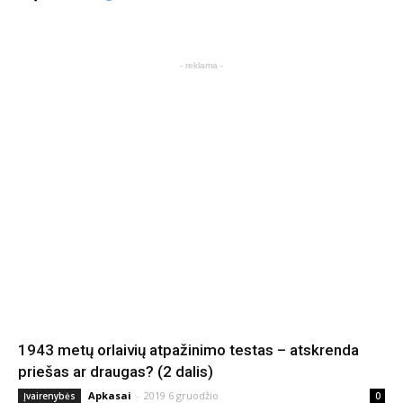
- reklama -
1943 metų orlaivių atpažinimo testas – atskrenda
priešas ar draugas? (2 dalis)
Apkasai
-
2019 6 gruodžio
Įvairenybės
0