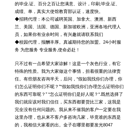
的毕业.证、百分之百让您满意、设计，印刷;毕业.证、
成绩、单，真实大使馆教育部认证，速度快。
◆招聘代理：本公司诚聘英国、加拿大、澳洲、新西
兰、美国、法国、德国、新加坡欧洲，亚洲各地代理人
员，如果你有业余时间，有兴趣就请联系我们
◆校园代理，报酬丰厚。真诚期待您的加盟。24小时服
务 为您服务 专业服务,使命必赴！
只不过有一点希望大家谅解！这是一个灰色行业，有它
特殊的性质。我为大家做这个事情，担着很重的法律责
任。有些朋友咨询半天，后问，“假如我找你们办理，你
们怎么证明你们不呢？”“假如我找你们办理怎么证明你们
的东西可靠呢？” “怎么证明你们是好人呢？“.既然选择了
我们就应该对我们信任，买东西都要货比三家，这我是
完全没有任何问题的。我从来不催我的客户一定要在我
这里办理，也从来不客户多咨询几家，毕竟谁的东西是
的，我相信大家看的出。金子在哪里都要发光8047