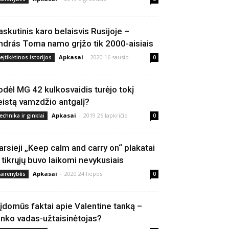
askutinis karo belaisvis Rusijoje –
ndrás Toma namo grįžo tik 2000-aisiais
Apkasai
-
2020 16 sausio
eįtikėtinos istorijos
0
odėl MG 42 kulkosvaidis turėjo tokį
eistą vamzdžio antgalį?
Apkasai
-
2019 26 lapkričio
echnika ir ginklai
0
arsieji „Keep calm and carry on“ plakatai
š tikrųjų buvo laikomi nevykusiais
Apkasai
-
2020 24 liepos
vairenybės
0
 įdomūs faktai apie Valentine tanką –
anko vadas-užtaisinėtojas?