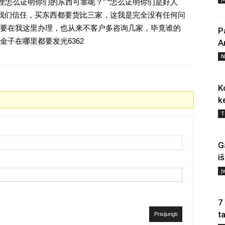
理怎么证明你们的东西可靠呢？” “怎么证明你们是好人
对我们信任，买东西都要货比三家，这我是完全没有任何问
要在我这里办理，也从来不客户多咨询几家，毕竟谁的
P
子在哪里都要发光6362
A
N
K
k
T
G
i
Į
7
t
Prisijungti