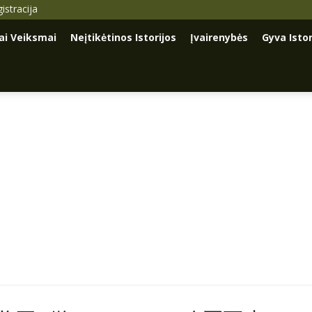
istracija
iai Veiksmai
Neįtikėtinos Istorijos
Įvairenybės
Gyva Istor