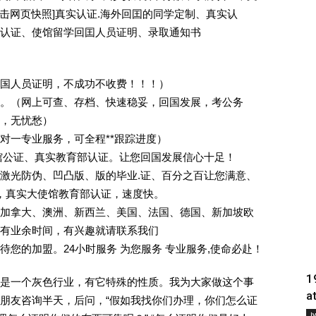
[删除请点击网页快照]真实认证.海外回囯的同学定制、真实认
认证、使馆留学回囯人员证明、录取通知书
回国人员证明，不成功不收费！！！）
。（网上可查、存档、快速稳妥，回国发展，考公务
业，无忧愁）
一对一专业服务，可全程**跟踪进度）
馆公证、真实教育部认证。让您回国发展信心十足！
激光防伪、凹凸版、版的毕业.证、百分之百让您满意、
单，真实大使馆教育部认证，速度快。
加拿大、澳洲、新西兰、美国、法国、德国、新加坡欧
有业余时间，有兴趣就请联系我们
您的加盟。24小时服务 为您服务 专业服务,使命必赴！
1
是一个灰色行业，有它特殊的性质。我为大家做这个事
a
朋友咨询半天，后问，“假如我找你们办理，你们怎么证
Į