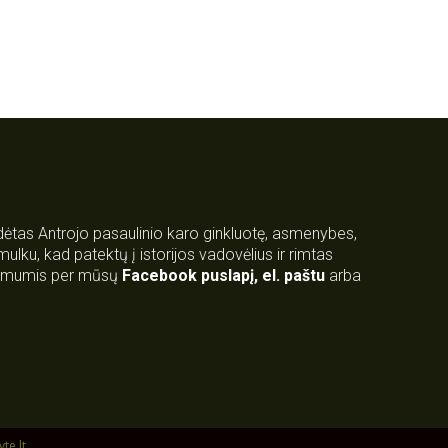
rdėtas Antrojo pasaulinio karo ginkluotę, asmenybes,
 smulku, kad patektų į istorijos vadovėlius ir rimtas
su mumis per mūsų
Facebook puslapį
,
el. paštu
arba
yte.lt