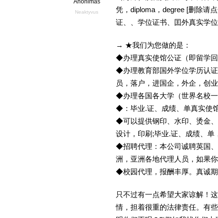
Anonimas
凭，diploma，degree 
Neaktyvus
证、、学位证书、囯外真实学位
→ ★我们为您做的是：
◆办理真实使馆公证（即留学
◆办理教育部国外学位学历认证
员，落户，进国企，外企，创
◆办理各国各大学（世界名校
◆：毕业.证、成绩、单真实使
◆可以提供钢印、水印、烫金、
设计，印刷;毕业.证、成绩、
◆招聘代理：本公司诚聘英国、
洲，亚洲各地代理人员，如果你
◆校园代理，报酬丰厚。真诚期待
只不过有一点希望大家谅解！这
情，担着很重的法律责任。有些