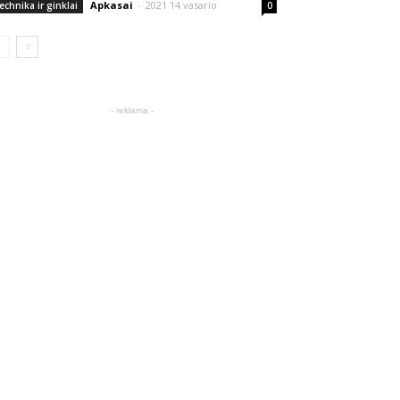
Apkasai
-
2021 14 vasario
echnika ir ginklai
0
- reklama -