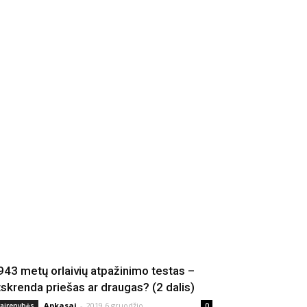
943 metų orlaivių atpažinimo testas –
tskrenda priešas ar draugas? (2 dalis)
Apkasai
-
2019 6 gruodžio
vairenybės
0