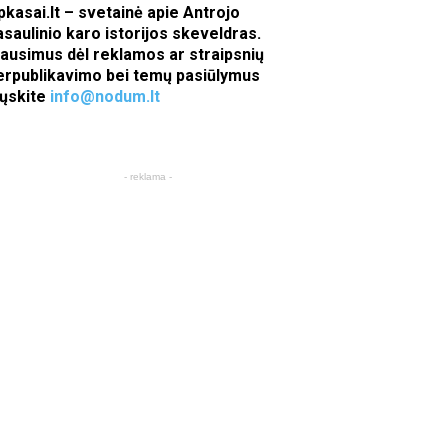
pkasai.lt – svetainė apie Antrojo
asaulinio karo istorijos skeveldras.
lausimus dėl reklamos ar straipsnių
erpublikavimo bei temų pasiūlymus
iųskite
info@nodum.lt
- reklama -