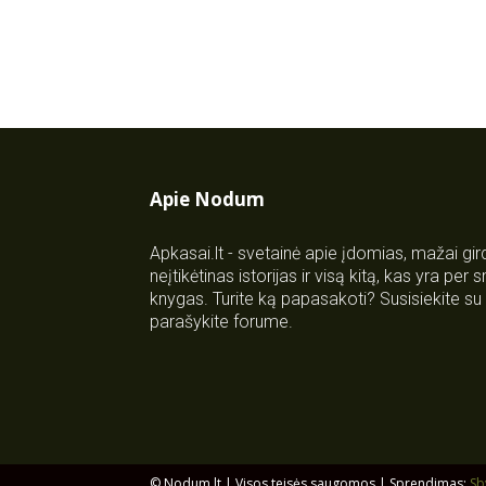
Apie Nodum
Apkasai.lt - svetainė apie įdomias, mažai gi
neįtikėtinas istorijas ir visą kitą, kas yra per
knygas. Turite ką papasakoti? Susisiekite 
parašykite forume.
© Nodum.lt | Visos teisės saugomos | Sprendimas:
Sb