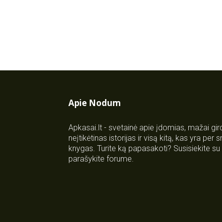
Apie Nodum
Apkasai.lt - svetainė apie įdomias, mažai gi
neįtikėtinas istorijas ir visą kitą, kas yra per
knygas. Turite ką papasakoti? Susisiekite 
parašykite forume.