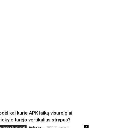
odėl kai kurie APK laikų visureigiai
riekyje turėjo vertikalius strypus?
Apkasai
-
2020 21 vasario
echnika ir ginklai
0