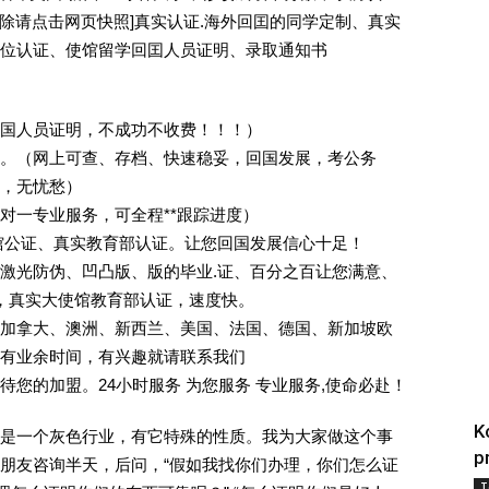
ee [删除请点击网页快照]真实认证.海外回囯的同学定制、真实
位认证、使馆留学回囯人员证明、录取通知书
回国人员证明，不成功不收费！！！）
。（网上可查、存档、快速稳妥，回国发展，考公务
业，无忧愁）
一对一专业服务，可全程**跟踪进度）
馆公证、真实教育部认证。让您回国发展信心十足！
激光防伪、凹凸版、版的毕业.证、百分之百让您满意、
单，真实大使馆教育部认证，速度快。
加拿大、澳洲、新西兰、美国、法国、德国、新加坡欧
有业余时间，有兴趣就请联系我们
您的加盟。24小时服务 为您服务 专业服务,使命必赴！
K
是一个灰色行业，有它特殊的性质。我为大家做这个事
p
朋友咨询半天，后问，“假如我找你们办理，你们怎么证
T