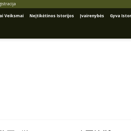
istracija
iai Veiksmai
Neįtikėtinos Istorijos
Įvairenybės
Gyva Istor