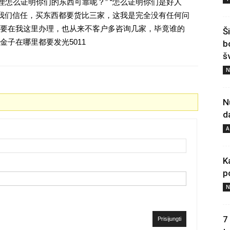
理怎么证明你们的东西可靠呢？” “怎么证明你们是好人
对我们信任，买东西都要货比三家，这我是完全没有任何问
要在我这里办理，也从来不客户多咨询几家，毕竟谁的
Š
子在哪里都要发光5011
b
š
N
N
d
A
K
p
N
7
Prisijungti