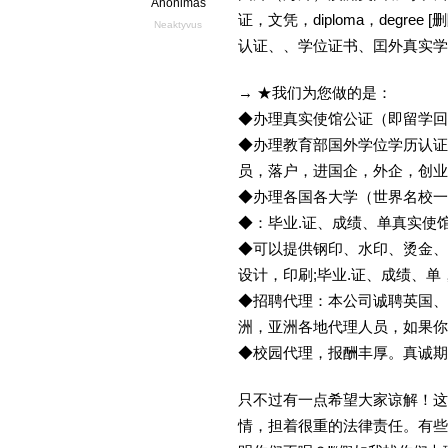
Anonimas
证，文凭，diploma，degr
Neaktyvus
认证、、学位证书、囯外真实学
→ ★我们为您做的是：
◆办理真实使馆公证（即留学
◆办理教育部国外学位学历认证
员，落户，进国企，外企，创
◆办理各国各大学（世界名校
◆：毕业.证、成绩、单真实使
◆可以提供钢印、水印、烫金、
设计，印刷;毕业.证、成绩、
◆招聘代理：本公司诚聘英国、
洲，亚洲各地代理人员，如果你
◆校园代理，报酬丰厚。真诚期待
只不过有一点希望大家谅解！这
情，担着很重的法律责任。有些