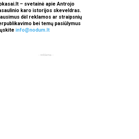
pkasai.lt – svetainė apie Antrojo
asaulinio karo istorijos skeveldras.
lausimus dėl reklamos ar straipsnių
erpublikavimo bei temų pasiūlymus
iųskite
info@nodum.lt
- reklama -