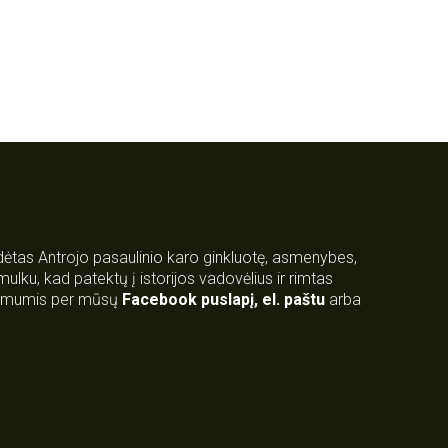
rdėtas Antrojo pasaulinio karo ginkluotę, asmenybes,
 smulku, kad patektų į istorijos vadovėlius ir rimtas
su mumis per mūsų
Facebook puslapį
,
el. paštu
arba