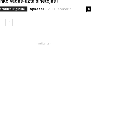
anko vadas-užtaisinėtojas?
Apkasai
-
2021 14 vasario
echnika ir ginklai
0
- reklama -