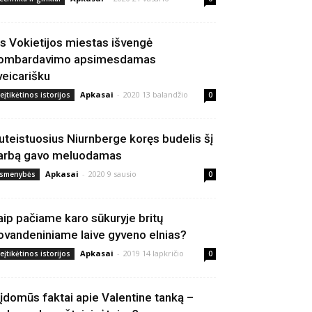
is Vokietijos miestas išvengė
ombardavimo apsimesdamas
veicarišku
Apkasai
-
2020 13 balandžio
eįtikėtinos istorijos
0
uteistuosius Niurnberge koręs budelis šį
arbą gavo meluodamas
Apkasai
-
2020 9 sausio
smenybės
0
aip pačiame karo sūkuryje britų
ovandeniniame laive gyveno elnias?
Apkasai
-
2019 14 lapkričio
eįtikėtinos istorijos
0
 įdomūs faktai apie Valentine tanką –