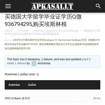
买德国大学留学毕业证学历Q微
936794295,购买埃斯林根
Home
›
Forumai
›
Antrasis pasaulinis karas Lietuvoje
›
买德国大学留
学毕业证学历Q微936794295,购买埃斯林根
Žymos:
GPA学分不够买国外学位学历Esslingen H: Hochschule Esslingen学历
,
买德国大学
留学毕业证学历Q微936794295
,
购买埃斯林根应用技术大学学位证成绩单/买卖德国院校毕
业证成绩单购买留学文凭
This topic has 0 atsakymų, 1 dalyvis, and was last updated
prieš 3
metai 1 mėnuo
by
Anonimas
.
Rodomas 1 įrašas (viso: 1)
Autorius
Įrašai
2023 10 liepos @ 8:21
#8795