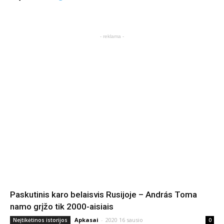
- reklama -
Paskutinis karo belaisvis Rusijoje – András Toma
namo grįžo tik 2000-aisiais
Apkasai
-
2020 16 sausio
Neįtikėtinos istorijos
0