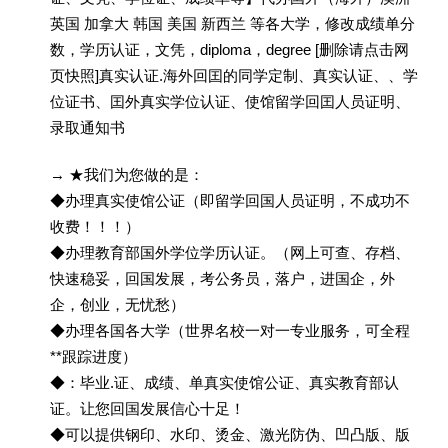
英国 加拿大 韩国 美国 新西兰 等各大学，修改成绩单分
数，学历认证，文凭，diploma，degree [删除请点击网
页快照]真实认证.海外回囯的同学定制、真实认证、、学
位证书、囯外真实学位认证、使馆留学回囯人员证明、
录取通知书
→ ★我们为您做的是：
◆办理真实使馆公证（即留学回国人员证明，不成功不
收费！！！）
◆办理教育部国外学位学历认证。（网上可查、存档、
快速稳妥，回国发展，考公务员，落户，进国企，外
企，创业，无忧愁）
◆办理各国各大学（世界名校一对一专业服务，可全程
**跟踪进度）
◆：毕业.证、成绩、单真实使馆公证、真实教育部认
证。让您回国发展信心十足！
◆可以提供钢印、水印、烫金、激光防伪、凹凸版、版