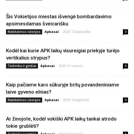
Šis Vokietijos miestas išvengė bombardavimo
apsimesdamas šveicarišku
Apkasai
-
2020 13 balandžio
Neįtikėtinos istorijos
0
Kodėl kai kurie APK laikų visureigiai priekyje turėjo
vertikalius strypus?
Apkasai
-
2020 21 vasario
Technika ir ginklai
0
Kaip pačiame karo sūkuryje britų povandeniniame
laive gyveno elnias?
Apkasai
-
2019 14 lapkričio
Neįtikėtinos istorijos
0
Ar žinojote, kodėl vokiški APK laikų tankai atrodo
tokie grublėti?
Apkasai
-
2019 8 lapkričio