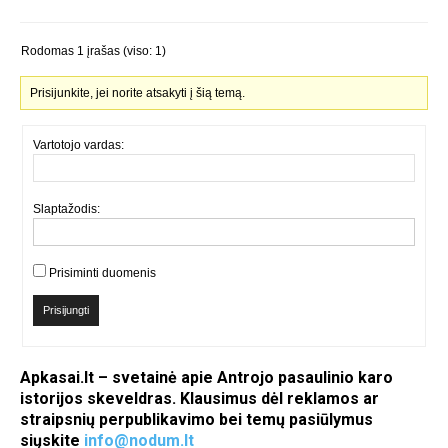
Rodomas 1 įrašas (viso: 1)
Prisijunkite, jei norite atsakyti į šią temą.
Vartotojo vardas:
Slaptažodis:
Prisiminti duomenis
Prisijungti
Apkasai.lt – svetainė apie Antrojo pasaulinio karo
istorijos skeveldras. Klausimus dėl reklamos ar
straipsnių perpublikavimo bei temų pasiūlymus
siųskite
info@nodum.lt