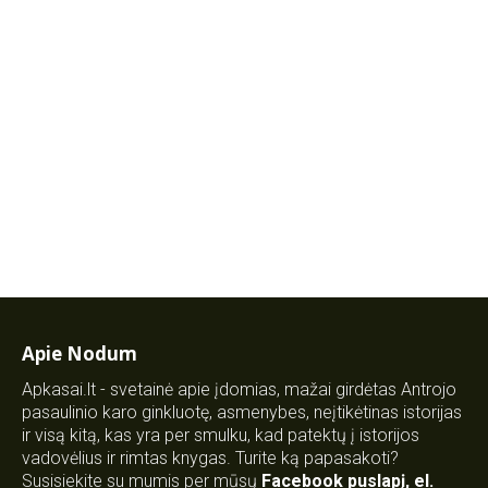
Apie Nodum
Apkasai.lt - svetainė apie įdomias, mažai girdėtas Antrojo
pasaulinio karo ginkluotę, asmenybes, neįtikėtinas istorijas
ir visą kitą, kas yra per smulku, kad patektų į istorijos
vadovėlius ir rimtas knygas. Turite ką papasakoti?
Susisiekite su mumis per mūsų
Facebook puslapį
,
el.