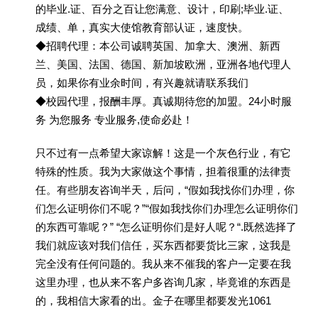
的毕业.证、百分之百让您满意、设计，印刷;毕业.证、
成绩、单，真实大使馆教育部认证，速度快。
◆招聘代理：本公司诚聘英国、加拿大、澳洲、新西
兰、美国、法国、德国、新加坡欧洲，亚洲各地代理人
员，如果你有业余时间，有兴趣就请联系我们
◆校园代理，报酬丰厚。真诚期待您的加盟。24小时服
务 为您服务 专业服务,使命必赴！
只不过有一点希望大家谅解！这是一个灰色行业，有它
特殊的性质。我为大家做这个事情，担着很重的法律责
任。有些朋友咨询半天，后问，“假如我找你们办理，你
们怎么证明你们不呢？”“假如我找你们办理怎么证明你们
的东西可靠呢？” “怎么证明你们是好人呢？“.既然选择了
我们就应该对我们信任，买东西都要货比三家，这我是
完全没有任何问题的。我从来不催我的客户一定要在我
这里办理，也从来不客户多咨询几家，毕竟谁的东西是
的，我相信大家看的出。金子在哪里都要发光1061