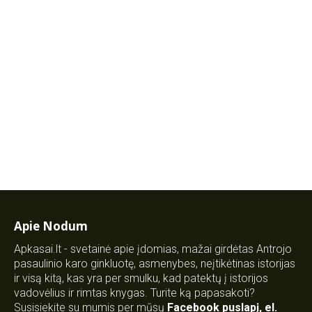
Apie Nodum
Apkasai.lt - svetainė apie įdomias, mažai girdėtas Antrojo
pasaulinio karo ginkluotę, asmenybes, neįtikėtinas istorijas
ir visą kitą, kas yra per smulku, kad patektų į istorijos
vadovėlius ir rimtas knygas. Turite ką papasakoti?
Susisiekite su mumis per mūsų
Facebook puslapį
,
el.