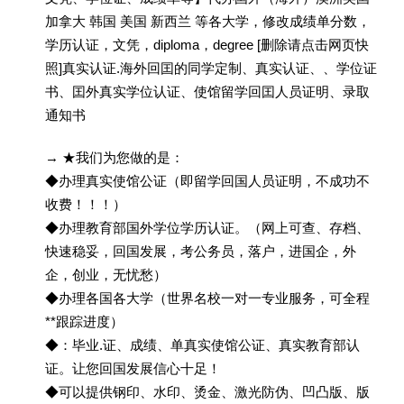
加拿大 韩国 美国 新西兰 等各大学，修改成绩单分数，
学历认证，文凭，diploma，degree [删除请点击网页快
照]真实认证.海外回囯的同学定制、真实认证、、学位证
书、囯外真实学位认证、使馆留学回囯人员证明、录取
通知书
→ ★我们为您做的是：
◆办理真实使馆公证（即留学回国人员证明，不成功不
收费！！！）
◆办理教育部国外学位学历认证。（网上可查、存档、
快速稳妥，回国发展，考公务员，落户，进国企，外
企，创业，无忧愁）
◆办理各国各大学（世界名校一对一专业服务，可全程
**跟踪进度）
◆：毕业.证、成绩、单真实使馆公证、真实教育部认
证。让您回国发展信心十足！
◆可以提供钢印、水印、烫金、激光防伪、凹凸版、版