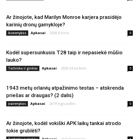
Ar žinojote, kad Marilyn Monroe karjera prasidėjo
karinių dronų gamykloje?
Apkasai
-
2020 8 kovo
Asmenybės
0
Kodėl supersunkusis T28 taip ir nepasiekė mūšio
lauko?
Apkasai
-
2020 24 birželio
Technika ir ginklai
0
1943 metų orlaivių atpažinimo testas – atskrenda
priešas ar draugas? (2 dalis)
Apkasai
-
2019 6 gruodžio
Įvairenybės
0
Ar žinojote, kodėl vokiški APK laikų tankai atrodo
tokie grublėti?
Apkasai
-
2019 8 lapkričio