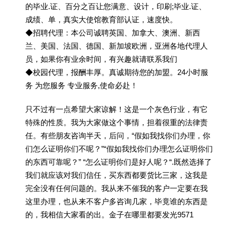
的毕业.证、百分之百让您满意、设计，印刷;毕业.证、
成绩、单，真实大使馆教育部认证，速度快。
◆招聘代理：本公司诚聘英国、加拿大、澳洲、新西
兰、美国、法国、德国、新加坡欧洲，亚洲各地代理人
员，如果你有业余时间，有兴趣就请联系我们
◆校园代理，报酬丰厚。真诚期待您的加盟。24小时服
务 为您服务 专业服务,使命必赴！
只不过有一点希望大家谅解！这是一个灰色行业，有它
特殊的性质。我为大家做这个事情，担着很重的法律责
任。有些朋友咨询半天，后问，“假如我找你们办理，你
们怎么证明你们不呢？”“假如我找你们办理怎么证明你们
的东西可靠呢？” “怎么证明你们是好人呢？“.既然选择了
我们就应该对我们信任，买东西都要货比三家，这我是
完全没有任何问题的。我从来不催我的客户一定要在我
这里办理，也从来不客户多咨询几家，毕竟谁的东西是
的，我相信大家看的出。金子在哪里都要发光9571