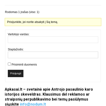
Rodomas 1 įrašas (viso: 1)
Prisijunkite, jei norite atsakyti į šią temą.
Vartotojo vardas:
Slaptažodis:
Prisiminti duomenis
Prisijungti
Apkasai.lt – svetainė apie Antrojo pasaulinio karo
istorijos skeveldras. Klausimus dėl reklamos ar
straipsnių perpublikavimo bei temų pasiūlymus
siųskite
info@nodum.lt