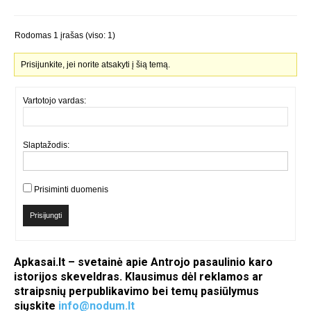
Rodomas 1 įrašas (viso: 1)
Prisijunkite, jei norite atsakyti į šią temą.
Vartotojo vardas:
Slaptažodis:
Prisiminti duomenis
Prisijungti
Apkasai.lt – svetainė apie Antrojo pasaulinio karo
istorijos skeveldras. Klausimus dėl reklamos ar
straipsnių perpublikavimo bei temų pasiūlymus
siųskite
info@nodum.lt