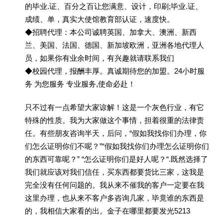
的毕业.证、百分之百让您满意、设计，印刷;毕业.证、
成绩、单，真实大使馆教育部认证，速度快。
◆招聘代理：本公司诚聘英国、加拿大、澳洲、新西
兰、美国、法国、德国、新加坡欧洲，亚洲各地代理人
员，如果你有业余时间，有兴趣就请联系我们
◆校园代理，报酬丰厚。真诚期待您的加盟。24小时服
务 为您服务 专业服务,使命必赴！
只不过有一点希望大家谅解！这是一个灰色行业，有它
特殊的性质。我为大家做这个事情，担着很重的法律责
任。有些朋友咨询半天，后问，“假如我找你们办理，你
们怎么证明你们不呢？”“假如我找你们办理怎么证明你们
的东西可靠呢？” “怎么证明你们是好人呢？“.既然选择了
我们就应该对我们信任，买东西都要货比三家，这我是
完全没有任何问题的。我从来不催我的客户一定要在我
这里办理，也从来不客户多咨询几家，毕竟谁的东西是
的，我相信大家看的出。金子在哪里都要发光5213