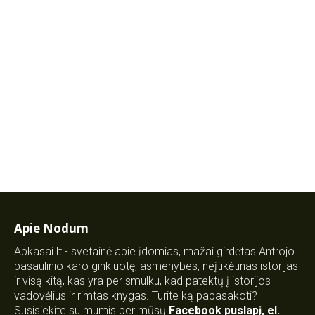
Apie Nodum
Apkasai.lt - svetainė apie įdomias, mažai girdėtas Antrojo
pasaulinio karo ginkluotę, asmenybes, neįtikėtinas istorijas
ir visą kitą, kas yra per smulku, kad patektų į istorijos
vadovėlius ir rimtas knygas. Turite ką papasakoti?
Susisiekite su mumis per mūsų
Facebook puslapį
,
el.