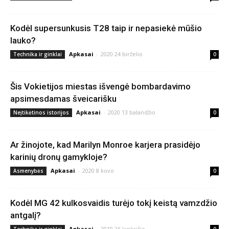
Kodėl supersunkusis T28 taip ir nepasiekė mūšio
lauko?
Apkasai
-
2020 24 birželio
Technika ir ginklai
0
Šis Vokietijos miestas išvengė bombardavimo
apsimesdamas šveicarišku
Apkasai
-
2020 13 balandžio
Neįtikėtinos istorijos
0
Ar žinojote, kad Marilyn Monroe karjera prasidėjo
karinių dronų gamykloje?
Apkasai
-
2020 8 kovo
Asmenybės
0
Kodėl MG 42 kulkosvaidis turėjo tokį keistą vamzdžio
antgalį?
Apkasai
-
2019 26 lapkričio