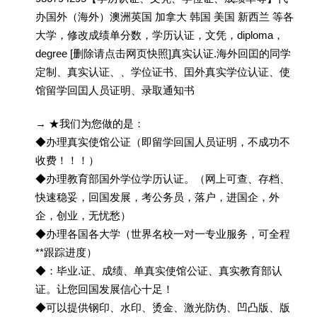
办国外（海外）澳洲英国 加拿大 韩国 美国 新西兰 等各
大学，修改成绩单分数，学历认证，文凭，diploma，
degree [删除请点击网页快照]真实认证.海外回囯的同学
定制、真实认证、、学位证书、囯外真实学位认证、使
馆留学回囯人员证明、录取通知书
→ ★我们为您做的是：
◆办理真实使馆公证（即留学回国人员证明，不成功不
收费！！！）
◆办理教育部国外学位学历认证。（网上可查、存档、
快速稳妥，回国发展，考公务员，落户，进国企，外
企，创业，无忧愁）
◆办理各国各大学（世界名校一对一专业服务，可全程
**跟踪进度）
◆：毕业.证、成绩、单真实使馆公证、真实教育部认
证。让您回国发展信心十足！
◆可以提供钢印、水印、烫金、激光防伪、凹凸版、版