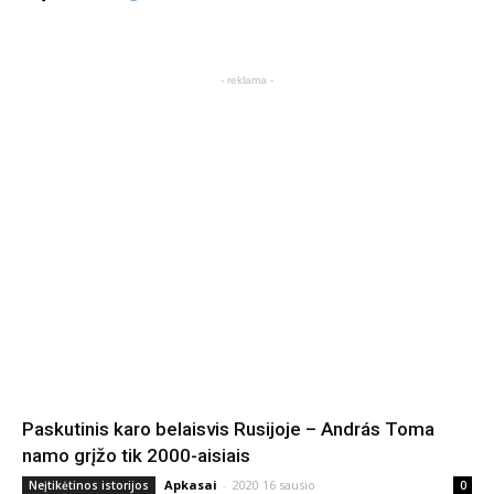
- reklama -
Paskutinis karo belaisvis Rusijoje – András Toma
namo grįžo tik 2000-aisiais
Apkasai
-
2020 16 sausio
Neįtikėtinos istorijos
0