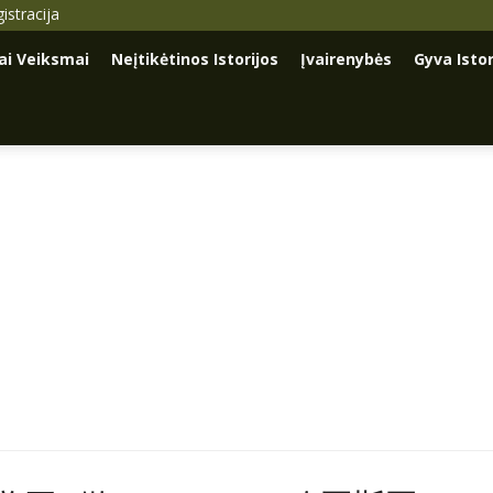
istracija
iai Veiksmai
Neįtikėtinos Istorijos
Įvairenybės
Gyva Istor