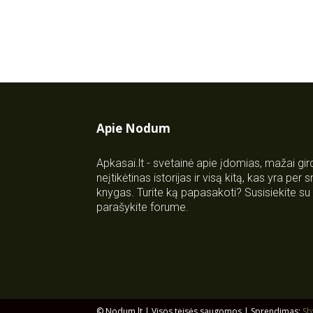
Apie Nodum
Apkasai.lt - svetainė apie įdomias, mažai gi
neįtikėtinas istorijas ir visą kitą, kas yra per
knygas. Turite ką papasakoti? Susisiekite 
parašykite forume.
© Nodum.lt | Visos teisės saugomos | Sprendimas:
Sb