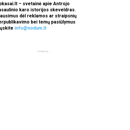
pkasai.lt – svetainė apie Antrojo
asaulinio karo istorijos skeveldras.
lausimus dėl reklamos ar straipsnių
erpublikavimo bei temų pasiūlymus
iųskite
info@nodum.lt
- reklama -