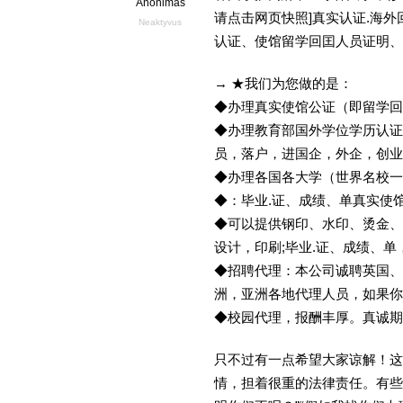
Anonimas
请点击网页快照]真实认证.海
Neaktyvus
认证、使馆留学回囯人员证明、
→ ★我们为您做的是：
◆办理真实使馆公证（即留学
◆办理教育部国外学位学历认证
员，落户，进国企，外企，创
◆办理各国各大学（世界名校
◆：毕业.证、成绩、单真实使
◆可以提供钢印、水印、烫金、
设计，印刷;毕业.证、成绩、
◆招聘代理：本公司诚聘英国、
洲，亚洲各地代理人员，如果你
◆校园代理，报酬丰厚。真诚期待
只不过有一点希望大家谅解！这
情，担着很重的法律责任。有些