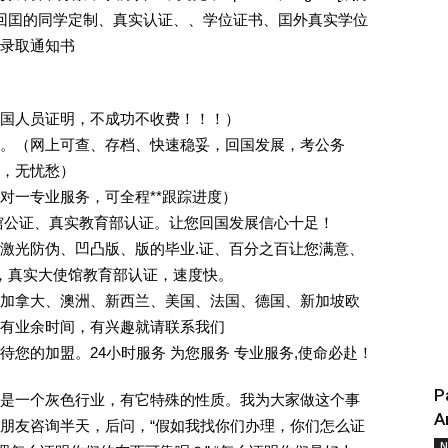
外回囯的同学定制、真实认证、、学位证书、囯外真实学位
录取通知书
回国人员证明，不成功不收费！！！）
。（网上可查、存档、快速稳妥，回国发展，考公务
业，无忧愁）
一对一专业服务，可全程**跟踪进度）
馆公证、真实教育部认证。让您回国发展信心十足！
激光防伪、凹凸版、版的毕业.证、百分之百让您满意、
单，真实大使馆教育部认证，速度快。
加拿大、澳洲、新西兰、美国、法国、德国、新加坡欧
有业余时间，有兴趣就请联系我们
您的加盟。24小时服务 为您服务 专业服务,使命必赴！
P
是一个灰色行业，有它特殊的性质。我为大家做这个事
A
朋友咨询半天，后问，“假如我找你们办理，你们怎么证
N