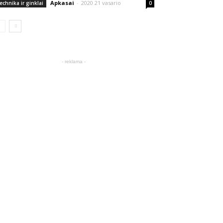
Apkasai
-
2020 21 vasario
echnika ir ginklai
0
- reklama -