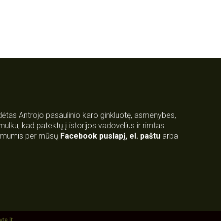
rdėtas Antrojo pasaulinio karo ginkluotę, asmenybes,
 smulku, kad patektų į istorijos vadovėlius ir rimtas
su mumis per mūsų
Facebook puslapį
,
el. paštu
arba
yte.lt