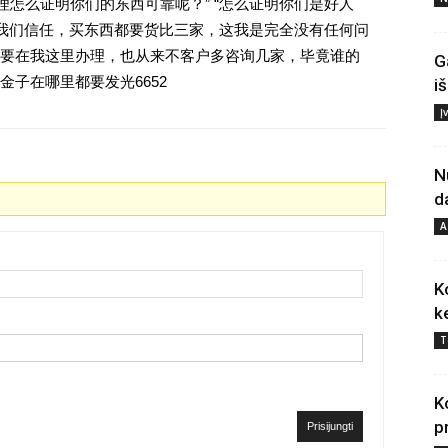
理怎么证明你们的东西可靠呢？” “怎么证明你们是好人
对我们信任，买东西都要货比三家，这我是完全没有任何问
要在我这里办理，也从来不客户多咨询几家，毕竟谁的
G
子在哪里都要发光6652
i
Į
N
d
A
K
k
T
K
p
Prisijungti