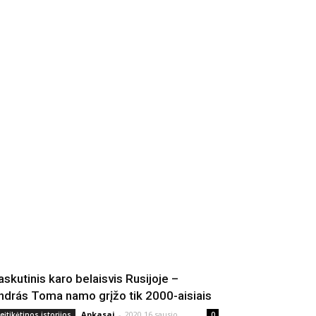
askutinis karo belaisvis Rusijoje –
ndrás Toma namo grįžo tik 2000-aisiais
Apkasai
-
2020 16 sausio
eįtikėtinos istorijos
0