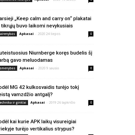
arsieji „Keep calm and carry on“ plakatai
š tikrųjų buvo laikomi nevykusiais
Apkasai
-
2020 24 liepos
vairenybės
0
uteistuosius Niurnberge koręs budelis šį
arbą gavo meluodamas
Apkasai
-
2020 9 sausio
smenybės
0
odėl MG 42 kulkosvaidis turėjo tokį
eistą vamzdžio antgalį?
Apkasai
-
2019 26 lapkričio
echnika ir ginklai
0
odėl kai kurie APK laikų visureigiai
riekyje turėjo vertikalius strypus?