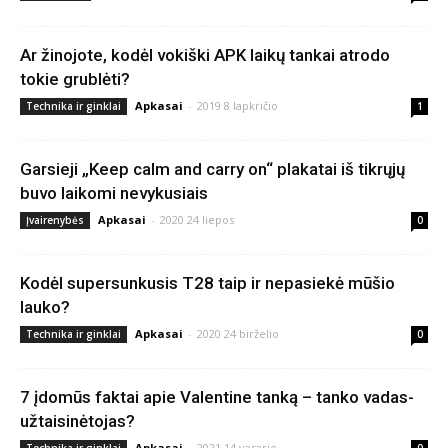
Ar žinojote, kodėl vokiški APK laikų tankai atrodo
tokie grublėti?
Apkasai
-
2019 8 lapkričio
Technika ir ginklai
1
Garsieji „Keep calm and carry on“ plakatai iš tikrųjų
buvo laikomi nevykusiais
Apkasai
-
2020 24 liepos
Įvairenybės
0
Kodėl supersunkusis T28 taip ir nepasiekė mūšio
lauko?
Apkasai
-
2020 24 birželio
Technika ir ginklai
0
7 įdomūs faktai apie Valentine tanką – tanko vadas-
užtaisinėtojas?
Apkasai
-
2021 14 vasario