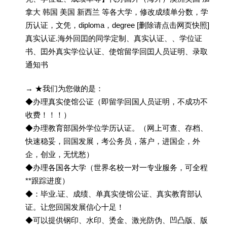
拿大 韩国 美国 新西兰 等各大学，修改成绩单分数，学
历认证，文凭，diploma，degree [删除请点击网页快照]
真实认证.海外回囯的同学定制、真实认证、、学位证
书、囯外真实学位认证、使馆留学回囯人员证明、录取
通知书
→ ★我们为您做的是：
◆办理真实使馆公证（即留学回国人员证明，不成功不
收费！！！）
◆办理教育部国外学位学历认证。（网上可查、存档、
快速稳妥，回国发展，考公务员，落户，进国企，外
企，创业，无忧愁）
◆办理各国各大学（世界名校一对一专业服务，可全程
**跟踪进度）
◆：毕业.证、成绩、单真实使馆公证、真实教育部认
证。让您回国发展信心十足！
◆可以提供钢印、水印、烫金、激光防伪、凹凸版、版