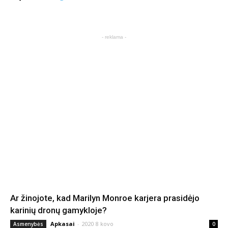
- reklama -
Ar žinojote, kad Marilyn Monroe karjera prasidėjo
karinių dronų gamykloje?
Apkasai
-
2020 8 kovo
Asmenybės
0