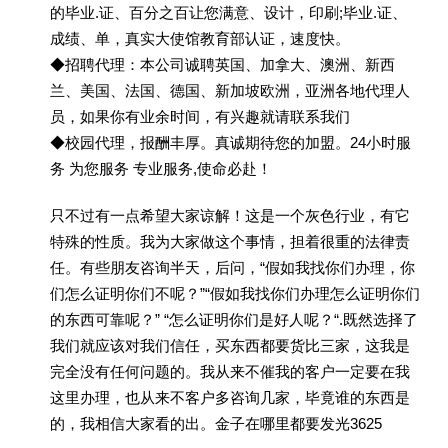
的毕业.证、百分之百让您满意、设计，印刷;毕业.证、
成绩、单，真实大使馆教育部认证，速度快。
◆招聘代理：本公司诚聘英国、加拿大、澳洲、新西
兰、美国、法国、德国、新加坡欧洲，亚洲各地代理人
员，如果你有业余时间，有兴趣就请联系我们
◆校园代理，报酬丰厚。真诚期待您的加盟。24小时服
务 为您服务 专业服务,使命必赴！
只不过有一点希望大家谅解！这是一个灰色行业，有它
特殊的性质。我为大家做这个事情，担着很重的法律责
任。有些朋友咨询半天，后问，“假如我找你们办理，你
们怎么证明你们不呢？”“假如我找你们办理怎么证明你们
的东西可靠呢？” “怎么证明你们是好人呢？“.既然选择了
我们就应该对我们信任，买东西都要货比三家，这我是
完全没有任何问题的。我从来不催我的客户一定要在我
这里办理，也从来不客户多咨询几家，毕竟谁的东西是
的，我相信大家看的出。金子在哪里都要发光3625