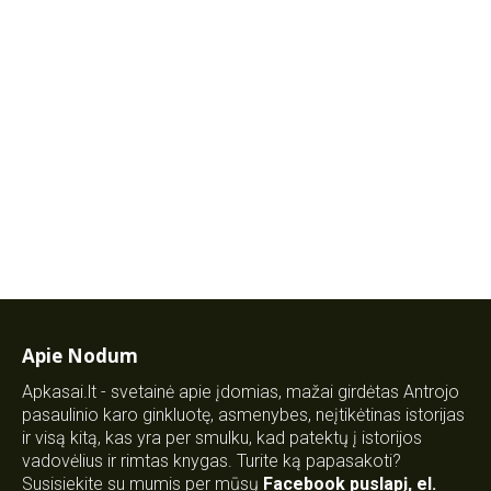
Apie Nodum
Apkasai.lt - svetainė apie įdomias, mažai girdėtas Antrojo
pasaulinio karo ginkluotę, asmenybes, neįtikėtinas istorijas
ir visą kitą, kas yra per smulku, kad patektų į istorijos
vadovėlius ir rimtas knygas. Turite ką papasakoti?
Susisiekite su mumis per mūsų
Facebook puslapį
,
el.