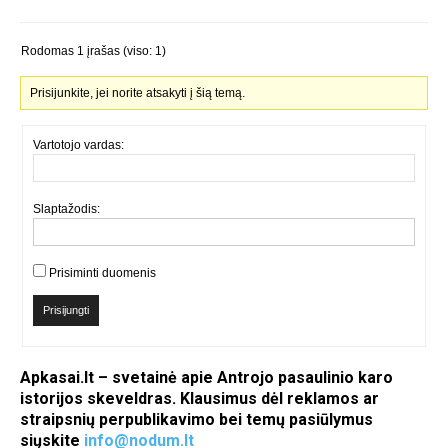
Rodomas 1 įrašas (viso: 1)
Prisijunkite, jei norite atsakyti į šią temą.
Vartotojo vardas:
Slaptažodis:
Prisiminti duomenis
Prisijungti
Apkasai.lt – svetainė apie Antrojo pasaulinio karo
istorijos skeveldras. Klausimus dėl reklamos ar
straipsnių perpublikavimo bei temų pasiūlymus
siųskite
info@nodum.lt