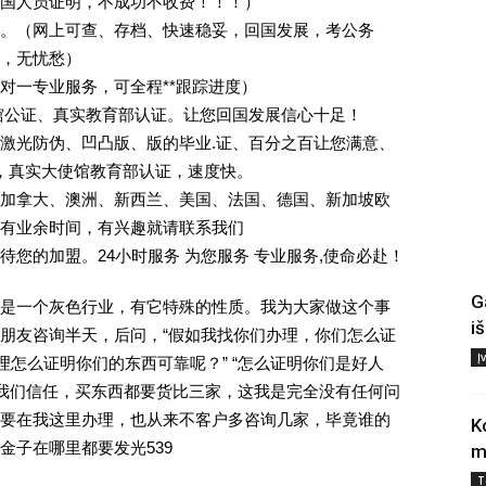
回国人员证明，不成功不收费！！！）
。（网上可查、存档、快速稳妥，回国发展，考公务
业，无忧愁）
一对一专业服务，可全程**跟踪进度）
馆公证、真实教育部认证。让您回国发展信心十足！
激光防伪、凹凸版、版的毕业.证、百分之百让您满意、
单，真实大使馆教育部认证，速度快。
加拿大、澳洲、新西兰、美国、法国、德国、新加坡欧
有业余时间，有兴趣就请联系我们
您的加盟。24小时服务 为您服务 专业服务,使命必赴！
G
是一个灰色行业，有它特殊的性质。我为大家做这个事
i
朋友咨询半天，后问，“假如我找你们办理，你们怎么证
Į
理怎么证明你们的东西可靠呢？” “怎么证明你们是好人
对我们信任，买东西都要货比三家，这我是完全没有任何问
要在我这里办理，也从来不客户多咨询几家，毕竟谁的
K
金子在哪里都要发光539
m
T