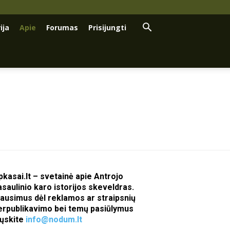
ija
Apie
Forumas
Prisijungti
pkasai.lt – svetainė apie Antrojo
asaulinio karo istorijos skeveldras.
lausimus dėl reklamos ar straipsnių
erpublikavimo bei temų pasiūlymus
iųskite
info@nodum.lt