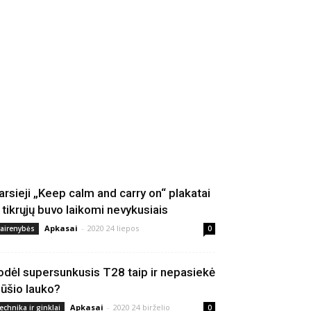
arsieji „Keep calm and carry on“ plakatai
š tikrųjų buvo laikomi nevykusiais
Apkasai
-
2020 24 liepos
vairenybės
0
odėl supersunkusis T28 taip ir nepasiekė
ūšio lauko?
Apkasai
-
2020 24 birželio
echnika ir ginklai
0