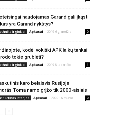
eteisingai naudojamas Garand gali įkąsti
 kas yra Garand nykštys?
Apkasai
-
2019 6 gruodžio
echnika ir ginklai
0
r žinojote, kodėl vokiški APK laikų tankai
trodo tokie grublėti?
Apkasai
-
2019 8 lapkričio
echnika ir ginklai
1
askutinis karo belaisvis Rusijoje –
ndrás Toma namo grįžo tik 2000-aisiais
Apkasai
-
2020 16 sausio
eįtikėtinos istorijos
0