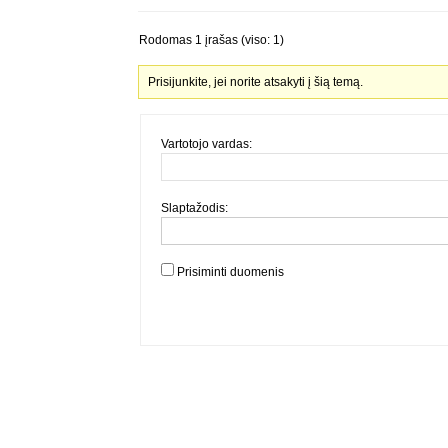
Rodomas 1 įrašas (viso: 1)
Prisijunkite, jei norite atsakyti į šią temą.
Vartotojo vardas:
Slaptažodis:
Prisiminti duomenis