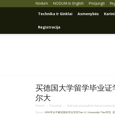
Nodum
NODUM in English
Prisijungti
Reg
Technika Ir Ginklai
Asmenybės
Karin
Registracija
买德国大学留学毕业证学历
尔大
Home
›
Forumai
›
Antrasis pasaulinis karas Lietuvo
Žymos:
GPA学分不够买国外学位学历Trier U: Universität Trier学历
,
买