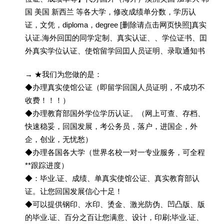
国 美国 新西兰 等各大学，修改成绩单分数，学历认
证，文凭，diploma，degree [删除请点击网页快照]真实
认证.海外回囯的同学定制、真实认证、、学位证书、囯
外真实学位认证、使馆留学回囯人员证明、录取通知书
→ ★我们为您做的是：
◆办理真实使馆公证（即留学回国人员证明，不成功不
收费！！！）
◆办理教育部国外学位学历认证。（网上可查、存档、
快速稳妥，回国发展，考公务员，落户，进国企，外
企，创业，无忧愁）
◆办理各国各大学（世界名校一对一专业服务，可全程
**跟踪进度）
◆：毕业.证、成绩、单真实使馆公证、真实教育部认
证。让您回国发展信心十足！
◆可以提供钢印、水印、烫金、激光防伪、凹凸版、版
的毕业.证、百分之百让您满意、设计，印刷;毕业.证、