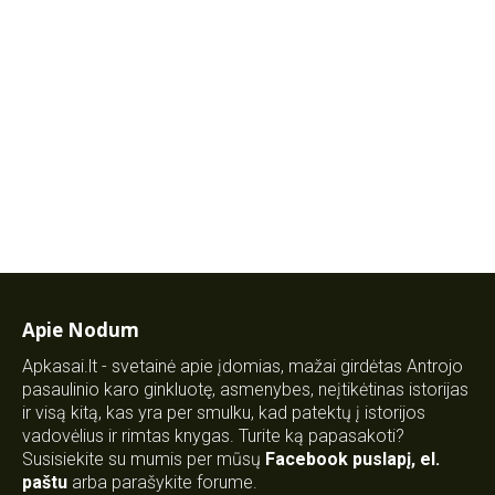
Apie Nodum
Apkasai.lt - svetainė apie įdomias, mažai girdėtas Antrojo
pasaulinio karo ginkluotę, asmenybes, neįtikėtinas istorijas
ir visą kitą, kas yra per smulku, kad patektų į istorijos
vadovėlius ir rimtas knygas. Turite ką papasakoti?
Susisiekite su mumis per mūsų
Facebook puslapį
,
el.
paštu
arba parašykite forume.