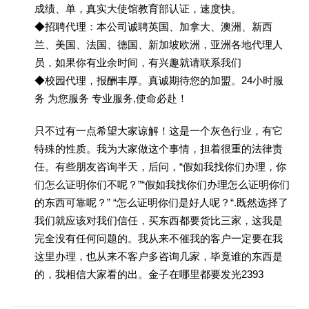
成绩、单，真实大使馆教育部认证，速度快。
◆招聘代理：本公司诚聘英国、加拿大、澳洲、新西
兰、美国、法国、德国、新加坡欧洲，亚洲各地代理人
员，如果你有业余时间，有兴趣就请联系我们
◆校园代理，报酬丰厚。真诚期待您的加盟。24小时服
务 为您服务 专业服务,使命必赴！
只不过有一点希望大家谅解！这是一个灰色行业，有它
特殊的性质。我为大家做这个事情，担着很重的法律责
任。有些朋友咨询半天，后问，“假如我找你们办理，你
们怎么证明你们不呢？”“假如我找你们办理怎么证明你们
的东西可靠呢？” “怎么证明你们是好人呢？“.既然选择了
我们就应该对我们信任，买东西都要货比三家，这我是
完全没有任何问题的。我从来不催我的客户一定要在我
这里办理，也从来不客户多咨询几家，毕竟谁的东西是
的，我相信大家看的出。金子在哪里都要发光2393