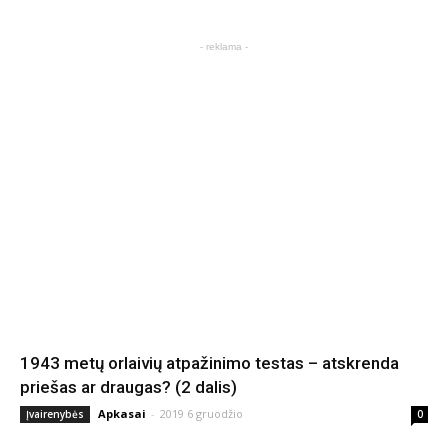
- reklama -
1943 metų orlaivių atpažinimo testas – atskrenda
priešas ar draugas? (2 dalis)
Apkasai
-
2019 6 gruodžio
Įvairenybės
0