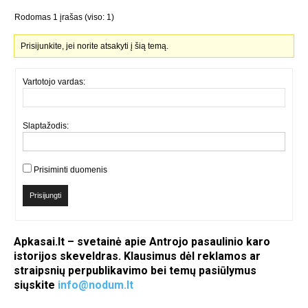
Rodomas 1 įrašas (viso: 1)
Prisijunkite, jei norite atsakyti į šią temą.
Vartotojo vardas:
Slaptažodis:
Prisiminti duomenis
Prisijungti
Apkasai.lt – svetainė apie Antrojo pasaulinio karo
istorijos skeveldras. Klausimus dėl reklamos ar
straipsnių perpublikavimo bei temų pasiūlymus
siųskite
info@nodum.lt