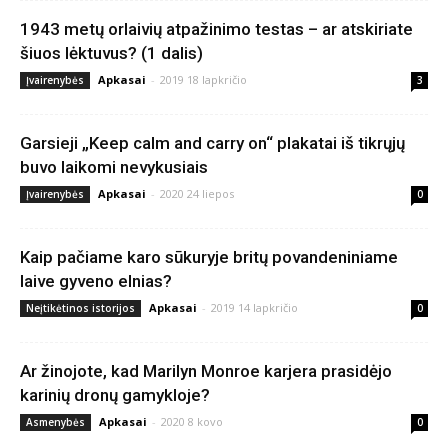
1943 metų orlaivių atpažinimo testas – ar atskiriate
šiuos lėktuvus? (1 dalis)
Apkasai
-
2019 18 lapkričio
Įvairenybės
3
Garsieji „Keep calm and carry on“ plakatai iš tikrųjų
buvo laikomi nevykusiais
Apkasai
-
2020 24 liepos
Įvairenybės
0
Kaip pačiame karo sūkuryje britų povandeniniame
laive gyveno elnias?
Apkasai
-
2019 14 lapkričio
Neįtikėtinos istorijos
0
Ar žinojote, kad Marilyn Monroe karjera prasidėjo
karinių dronų gamykloje?
Apkasai
-
2020 8 kovo
Asmenybės
0