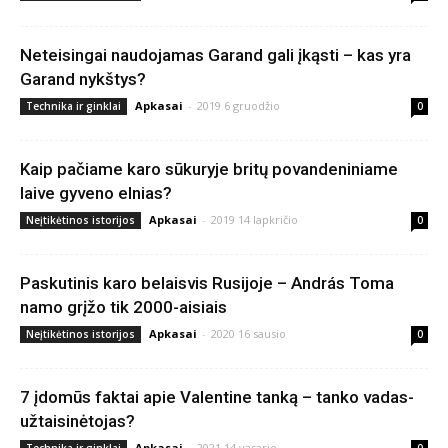
Neteisingai naudojamas Garand gali įkąsti – kas yra
Garand nykštys?
Apkasai
-
2019 6 gruodžio
Technika ir ginklai
0
Kaip pačiame karo sūkuryje britų povandeniniame
laive gyveno elnias?
Apkasai
-
2019 14 lapkričio
Neįtikėtinos istorijos
0
Paskutinis karo belaisvis Rusijoje – András Toma
namo grįžo tik 2000-aisiais
Apkasai
-
2020 16 sausio
Neįtikėtinos istorijos
0
7 įdomūs faktai apie Valentine tanką – tanko vadas-
užtaisinėtojas?
Apkasai
-
2021 14 vasario