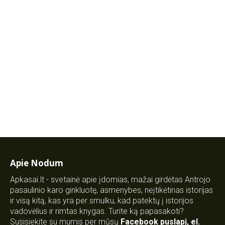
Apie Nodum
Apkasai.lt - svetainė apie įdomias, mažai girdėtas Antrojo
pasaulinio karo ginkluotę, asmenybes, neįtikėtinas istorijas
ir visą kitą, kas yra per smulku, kad patektų į istorijos
vadovėlius ir rimtas knygas. Turite ką papasakoti?
Susisiekite su mumis per mūsų
Facebook puslapį
,
el.