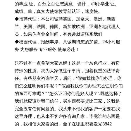
的毕业.证、百分之百让您满意、设计，印刷;毕业.证、
成绩、单，真实大使馆教育部认证，速度快。
◆招聘代理：本公司诚聘英国、加拿大、澳洲、新西
兰、美国、法国、德国、新加坡欧洲，亚洲各地代理人
员，如果你有业余时间，有兴趣就请联系我们
◆校园代理，报酬丰厚。真诚期待您的加盟。24小时服
务 为您服务 专业服务,使命必赴！
只不过有一点希望大家谅解！这是一个灰色行业，有它
特殊的性质。我为大家做这个事情，担着很重的法律责
任。有些朋友咨询半天，后问，“假如我找你们办理，你
们怎么证明你们不呢？”“假如我找你们办理怎么证明你们
的东西可靠呢？” “怎么证明你们是好人呢？“.既然选择了
我们就应该对我们信任，买东西都要货比三家，这我是
完全没有任何问题的。我从来不催我的客户一定要在我
这里办理，也从来不客户多咨询几家，毕竟谁的东西是
的，我相信大家看的出。金子在哪里都要发光3842