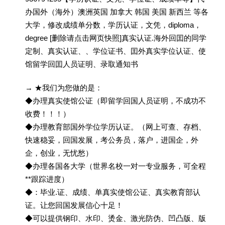
办国外（海外）澳洲英国 加拿大 韩国 美国 新西兰 等各
大学，修改成绩单分数，学历认证，文凭，diploma，
degree [删除请点击网页快照]真实认证.海外回囯的同学
定制、真实认证、、学位证书、囯外真实学位认证、使
馆留学回囯人员证明、录取通知书
→ ★我们为您做的是：
◆办理真实使馆公证（即留学回国人员证明，不成功不
收费！！！）
◆办理教育部国外学位学历认证。（网上可查、存档、
快速稳妥，回国发展，考公务员，落户，进国企，外
企，创业，无忧愁）
◆办理各国各大学（世界名校一对一专业服务，可全程
**跟踪进度）
◆：毕业.证、成绩、单真实使馆公证、真实教育部认
证。让您回国发展信心十足！
◆可以提供钢印、水印、烫金、激光防伪、凹凸版、版