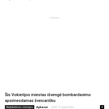
- reklama -
Šis Vokietijos miestas išvengė bombardavimo
apsimesdamas šveicarišku
Apkasai
-
2020 13 balandžio
Neįtikėtinos istorijos
0