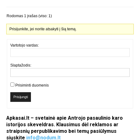
Rodomas 1 įrašas (viso: 1)
Prisijunkite, jei norite atsakyti į šią temą.
Vartotojo vardas:
Slaptažodis:
Prisiminti duomenis
Prisijungti
Apkasai.lt – svetainė apie Antrojo pasaulinio karo
istorijos skeveldras. Klausimus dėl reklamos ar
straipsnių perpublikavimo bei temų pasiūlymus
siųskite
info@nodum.lt