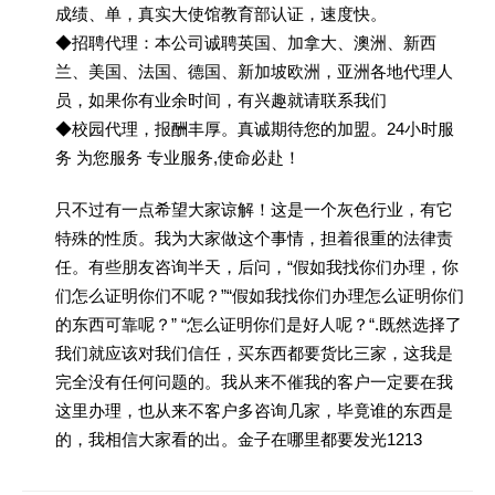
成绩、单，真实大使馆教育部认证，速度快。
◆招聘代理：本公司诚聘英国、加拿大、澳洲、新西
兰、美国、法国、德国、新加坡欧洲，亚洲各地代理人
员，如果你有业余时间，有兴趣就请联系我们
◆校园代理，报酬丰厚。真诚期待您的加盟。24小时服
务 为您服务 专业服务,使命必赴！
只不过有一点希望大家谅解！这是一个灰色行业，有它
特殊的性质。我为大家做这个事情，担着很重的法律责
任。有些朋友咨询半天，后问，“假如我找你们办理，你
们怎么证明你们不呢？”“假如我找你们办理怎么证明你们
的东西可靠呢？” “怎么证明你们是好人呢？“.既然选择了
我们就应该对我们信任，买东西都要货比三家，这我是
完全没有任何问题的。我从来不催我的客户一定要在我
这里办理，也从来不客户多咨询几家，毕竟谁的东西是
的，我相信大家看的出。金子在哪里都要发光1213