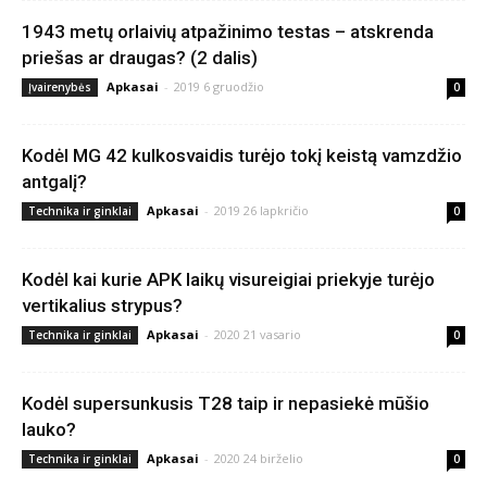
1943 metų orlaivių atpažinimo testas – atskrenda
priešas ar draugas? (2 dalis)
Apkasai
-
2019 6 gruodžio
Įvairenybės
0
Kodėl MG 42 kulkosvaidis turėjo tokį keistą vamzdžio
antgalį?
Apkasai
-
2019 26 lapkričio
Technika ir ginklai
0
Kodėl kai kurie APK laikų visureigiai priekyje turėjo
vertikalius strypus?
Apkasai
-
2020 21 vasario
Technika ir ginklai
0
Kodėl supersunkusis T28 taip ir nepasiekė mūšio
lauko?
Apkasai
-
2020 24 birželio
Technika ir ginklai
0