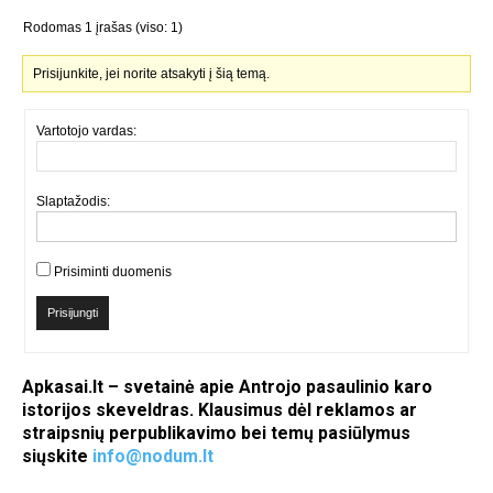
Rodomas 1 įrašas (viso: 1)
Prisijunkite, jei norite atsakyti į šią temą.
Vartotojo vardas:
Slaptažodis:
Prisiminti duomenis
Prisijungti
Apkasai.lt – svetainė apie Antrojo pasaulinio karo
istorijos skeveldras. Klausimus dėl reklamos ar
straipsnių perpublikavimo bei temų pasiūlymus
siųskite
info@nodum.lt