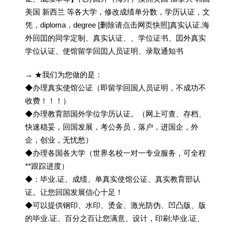
美国 新西兰 等各大学，修改成绩单分数，学历认证，文
凭，diploma，degree [删除请点击网页快照]真实认证.海
外回囯的同学定制、真实认证、、学位证书、囯外真实
学位认证、使馆留学回囯人员证明、录取通知书
→ ★我们为您做的是：
◆办理真实使馆公证（即留学回国人员证明，不成功不
收费！！！）
◆办理教育部国外学位学历认证。（网上可查、存档、
快速稳妥，回国发展，考公务员，落户，进国企，外
企，创业，无忧愁）
◆办理各国各大学（世界名校一对一专业服务，可全程
**跟踪进度）
◆：毕业.证、成绩、单真实使馆公证、真实教育部认
证。让您回国发展信心十足！
◆可以提供钢印、水印、烫金、激光防伪、凹凸版、版
的毕业.证、百分之百让您满意、设计，印刷;毕业.证、