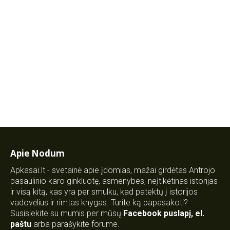
Apie Nodum
Apkasai.lt - svetainė apie įdomias, mažai girdėtas Antrojo
pasaulinio karo ginkluotę, asmenybes, neįtikėtinas istorijas
ir visą kitą, kas yra per smulku, kad patektų į istorijos
vadovėlius ir rimtas knygas. Turite ką papasakoti?
Susisiekite su mumis per mūsų
Facebook puslapį
,
el.
paštu
arba parašykite forume.