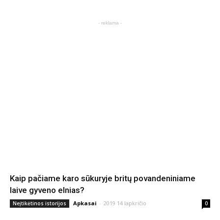
- reklama -
Kaip pačiame karo sūkuryje britų povandeniniame
laive gyveno elnias?
Apkasai
-
2019 14 lapkričio
Neįtikėtinos istorijos
0