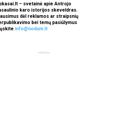
pkasai.lt – svetainė apie Antrojo
asaulinio karo istorijos skeveldras.
lausimus dėl reklamos ar straipsnių
erpublikavimo bei temų pasiūlymus
iųskite
info@nodum.lt
- reklama -