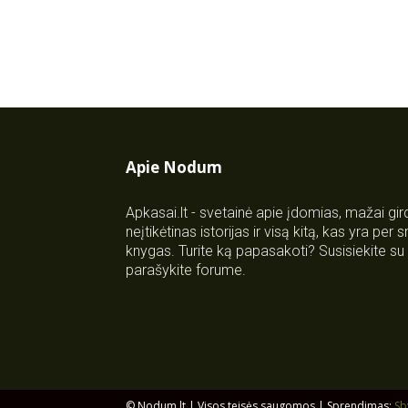
Apie Nodum
Apkasai.lt - svetainė apie įdomias, mažai gi
neįtikėtinas istorijas ir visą kitą, kas yra per
knygas. Turite ką papasakoti? Susisiekite 
parašykite forume.
© Nodum.lt | Visos teisės saugomos | Sprendimas:
Sb