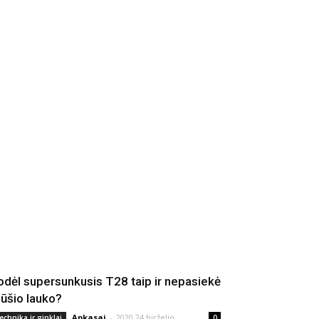
odėl supersunkusis T28 taip ir nepasiekė
ūšio lauko?
Apkasai
-
2020 24 birželio
echnika ir ginklai
0