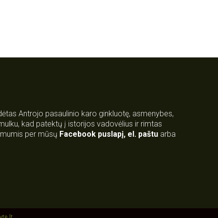
rdėtas Antrojo pasaulinio karo ginkluotę, asmenybes,
 smulku, kad patektų į istorijos vadovėlius ir rimtas
su mumis per mūsų
Facebook puslapį
,
el. paštu
arba
yte.lt