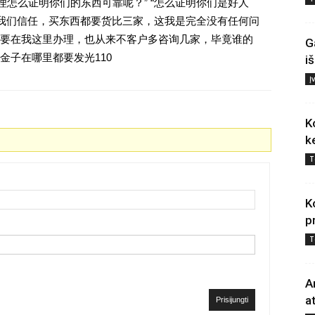
理怎么证明你们的东西可靠呢？” “怎么证明你们是好人
对我们信任，买东西都要货比三家，这我是完全没有任何问
要在我这里办理，也从来不客户多咨询几家，毕竟谁的
G
金子在哪里都要发光110
i
Į
K
k
T
K
p
T
A
a
Prisijungti