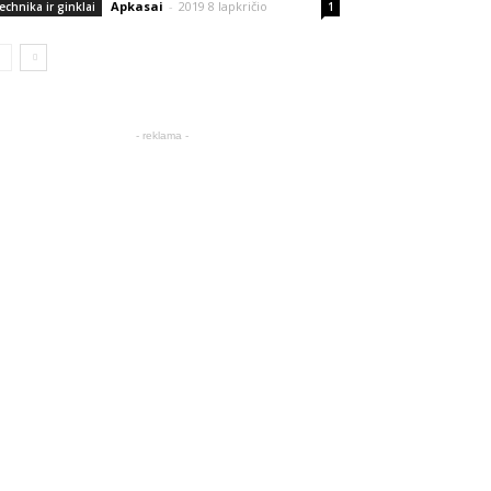
Apkasai
-
2019 8 lapkričio
echnika ir ginklai
1
- reklama -