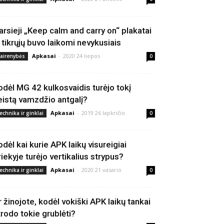
arsieji „Keep calm and carry on“ plakatai
š tikrųjų buvo laikomi nevykusiais
Apkasai
-
2020 24 liepos
vairenybės
0
odėl MG 42 kulkosvaidis turėjo tokį
eistą vamzdžio antgalį?
Apkasai
-
2019 26 lapkričio
echnika ir ginklai
0
odėl kai kurie APK laikų visureigiai
riekyje turėjo vertikalius strypus?
Apkasai
-
2020 21 vasario
echnika ir ginklai
0
r žinojote, kodėl vokiški APK laikų tankai
trodo tokie grublėti?