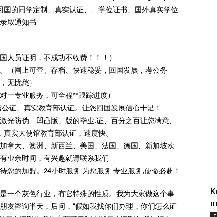
外回囯的同学定制、真实认证、、学位证书、囯外真实学位
录取通知书
回国人员证明，不成功不收费！！！）
。（网上可查、存档、快速稳妥，回国发展，考公务
业，无忧愁）
一对一专业服务，可全程**跟踪进度）
馆公证、真实教育部认证。让您回国发展信心十足！
激光防伪、凹凸版、版的毕业.证、百分之百让您满意、
单，真实大使馆教育部认证，速度快。
加拿大、澳洲、新西兰、美国、法国、德国、新加坡欧
有业余时间，有兴趣就请联系我们
您的加盟。24小时服务 为您服务 专业服务,使命必赴！
K
是一个灰色行业，有它特殊的性质。我为大家做这个事
m
朋友咨询半天，后问，“假如我找你们办理，你们怎么证
T