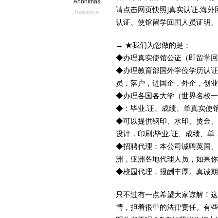
Anonimas
请点击网页快照]真实认证.海
Neaktyvus
认证、使馆留学回囯人员证明、
→ ★我们为您做的是：
◆办理真实使馆公证（即留学
◆办理教育部国外学位学历认证
员，落户，进国企，外企，创
◆办理各国各大学（世界名校
◆：毕业.证、成绩、单真实使
◆可以提供钢印、水印、烫金、
设计，印刷;毕业.证、成绩、
◆招聘代理：本公司诚聘英国、
洲，亚洲各地代理人员，如果你
◆校园代理，报酬丰厚。真诚期待
只不过有一点希望大家谅解！这
情，担着很重的法律责任。有些