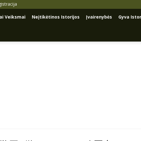
istracija
iai Veiksmai
Neįtikėtinos Istorijos
Įvairenybės
Gyva Istor