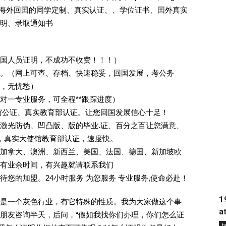
证.海外回囯的同学定制、真实认证、、学位证书、囯外真实
明、录取通知书
回国人员证明，不成功不收费！！！）
。（网上可查、存档、快速稳妥，回国发展，考公务
业，无忧愁）
一对一专业服务，可全程**跟踪进度）
馆公证、真实教育部认证。让您回国发展信心十足！
激光防伪、凹凸版、版的毕业.证、百分之百让您满意、
单，真实大使馆教育部认证，速度快。
加拿大、澳洲、新西兰、美国、法国、德国、新加坡欧
有业余时间，有兴趣就请联系我们
您的加盟。24小时服务 为您服务 专业服务,使命必赴！
1
是一个灰色行业，有它特殊的性质。我为大家做这个事
a
朋友咨询半天，后问，“假如我找你们办理，你们怎么证
Į