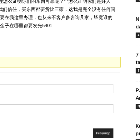
理怎么证明你们的东西可靠呢？” “怎么证明你们是好人
对我们信任，买东西都要货比三家，这我是完全没有任何问
要在我这里办理，也从来不客户多咨询几家，毕竟谁的
N
子在哪里都要发光5401
d
A
7
t
T
P
A
N
K
p
Prisijungti