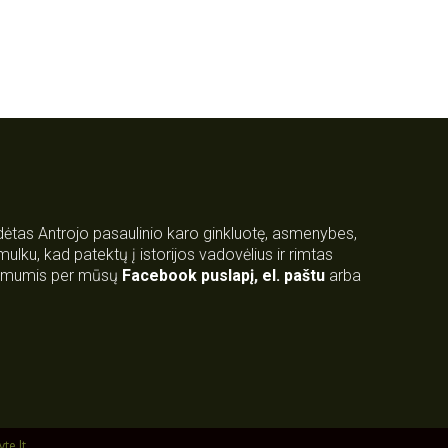
rdėtas Antrojo pasaulinio karo ginkluotę, asmenybes,
 smulku, kad patektų į istorijos vadovėlius ir rimtas
su mumis per mūsų
Facebook puslapį
,
el. paštu
arba
yte.lt