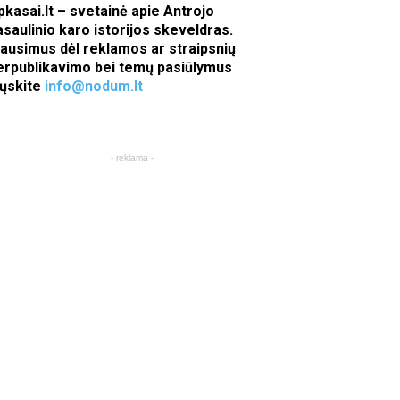
pkasai.lt – svetainė apie Antrojo
asaulinio karo istorijos skeveldras.
lausimus dėl reklamos ar straipsnių
erpublikavimo bei temų pasiūlymus
iųskite
info@nodum.lt
- reklama -