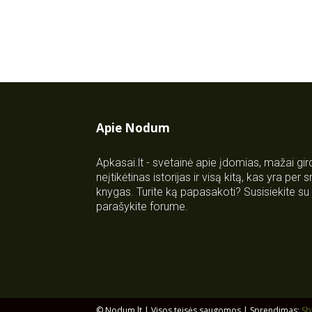
Apie Nodum
Apkasai.lt - svetainė apie įdomias, mažai gi
neįtikėtinas istorijas ir visą kitą, kas yra per
knygas. Turite ką papasakoti? Susisiekite 
parašykite forume.
© Nodum.lt | Visos teisės saugomos | Sprendimas:
Sb