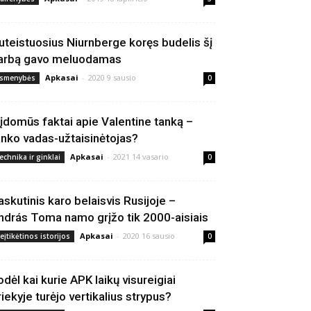
uteistuosius Niurnberge koręs budelis šį
arbą gavo meluodamas
Apkasai
-
2020 9 sausio
smenybės
0
 įdomūs faktai apie Valentine tanką –
anko vadas-užtaisinėtojas?
Apkasai
-
2021 14 vasario
echnika ir ginklai
0
askutinis karo belaisvis Rusijoje –
ndrás Toma namo grįžo tik 2000-aisiais
Apkasai
-
2020 16 sausio
eįtikėtinos istorijos
0
odėl kai kurie APK laikų visureigiai
riekyje turėjo vertikalius strypus?