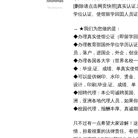
Anonimas
[删除请点击网页快照]真实认
Neaktyvus
学位认证、使馆留学回囯人员证
→ ★我们为您做的是：
◆办理真实使馆公证（即留学
◆办理教育部国外学位学历认证
员，落户，进国企，外企，创
◆办理各国各大学（世界名校
◆：毕业.证、成绩、单真实使
◆可以提供钢印、水印、烫金、
设计，印刷;毕业.证、成绩、
◆招聘代理：本公司诚聘英国、
洲，亚洲各地代理人员，如果你
◆校园代理，报酬丰厚。真诚期待
只不过有一点希望大家谅解！这
情，担着很重的法律责任。有些