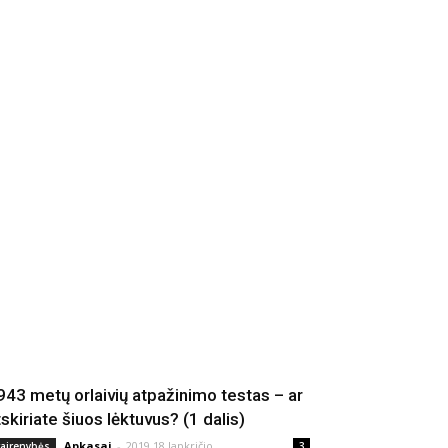
943 metų orlaivių atpažinimo testas – ar
tskiriate šiuos lėktuvus? (1 dalis)
Apkasai
-
2019 18 lapkričio
vairenybės
3