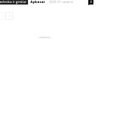
Apkasai
-
2020 21 vasario
echnika ir ginklai
0
- reklama -