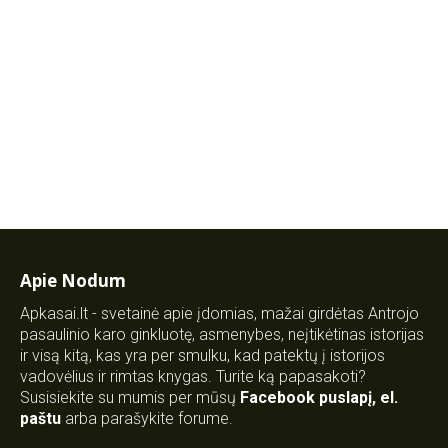
Apie Nodum
Apkasai.lt - svetainė apie įdomias, mažai girdėtas Antrojo
pasaulinio karo ginkluotę, asmenybes, neįtikėtinas istorijas
ir visą kitą, kas yra per smulku, kad patektų į istorijos
vadovėlius ir rimtas knygas. Turite ką papasakoti?
Susisiekite su mumis per mūsų
Facebook puslapį
,
el.
paštu
arba parašykite forume.