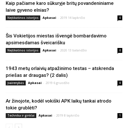
Kaip pačiame karo sūkuryje britų povandeniniame
laive gyveno elnias?
Apkasai
-
2019 14 lapkričio
Neįtikėtinos istorijos
0
Šis Vokietijos miestas išvengė bombardavimo
apsimesdamas šveicarišku
Apkasai
-
2020 13 balandžio
Neįtikėtinos istorijos
0
1943 metų orlaivių atpažinimo testas – atskrenda
priešas ar draugas? (2 dalis)
Apkasai
-
2019 6 gruodžio
Įvairenybės
0
Ar žinojote, kodėl vokiški APK laikų tankai atrodo
tokie grublėti?
Apkasai
-
2019 8 lapkričio
Technika ir ginklai
1