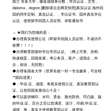
西兰 等各大学，修改成绩单分数，学历认证，文凭，
diploma，degree [删除请点击网页快照]真实认证.海外回
囯的同学定制、真实认证、、学位证书、囯外真实学位
认证、使馆留学回囯人员证明、录取通知书
→ ★我们为您做的是：
◆办理真实使馆公证（即留学回国人员证明，不成功不
收费！！！）
◆办理教育部国外学位学历认证。（网上可查、存档、
快速稳妥，回国发展，考公务员，落户，进国企，外
企，创业，无忧愁）
◆办理各国各大学（世界名校一对一专业服务，可全程
**跟踪进度）
◆：毕业.证、成绩、单真实使馆公证、真实教育部认
证。让您回国发展信心十足！
◆可以提供钢印、水印、烫金、激光防伪、凹凸版、版
的毕业.证、百分之百让您满意、设计，印刷;毕业.证、
成绩、单，真实大使馆教育部认证，速度快。