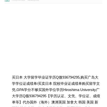
买日本 大学留学毕业证学历Q微936794295,购买广岛大
学学位证成绩单/买卖日本 院校毕业证成绩单购买留学文
凭,GPA学分不够买国外学位学历Hiroshima University广
大学历Q薇936794295【学历认证、文凭、学位证、成绩
单等】代办国外（海外）澳洲英国 加拿大 韩国 美国 新