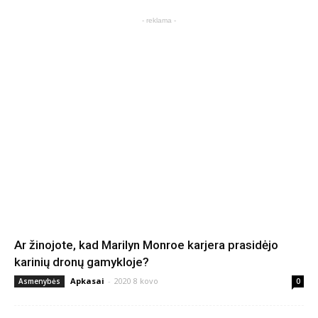
- reklama -
Ar žinojote, kad Marilyn Monroe karjera prasidėjo
karinių dronų gamykloje?
Apkasai
-
2020 8 kovo
Asmenybės
0