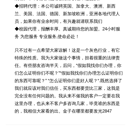
◆招聘代理：本公司诚聘英国、加拿大、澳洲、新西
兰、美国、法国、德国、新加坡欧洲，亚洲各地代理人
员，如果你有业余时间，有兴趣就请联系我们
◆校园代理，报酬丰厚。真诚期待您的加盟。24小时服
务 为您服务 专业服务,使命必赴！
只不过有一点希望大家谅解！这是一个灰色行业，有它
特殊的性质。我为大家做这个事情，担着很重的法律责
任。有些朋友咨询半天，后问，“假如我找你们办理，你
们怎么证明你们不呢？”“假如我找你们办理怎么证明你们
的东西可靠呢？” “怎么证明你们是好人呢？“.既然选择了
我们就应该对我们信任，买东西都要货比三家，这我是
完全没有任何问题的。我从来不催我的客户一定要在我
这里办理，也从来不客户多咨询几家，毕竟谁的东西是
的，我相信大家看的出。金子在哪里都要发光2847