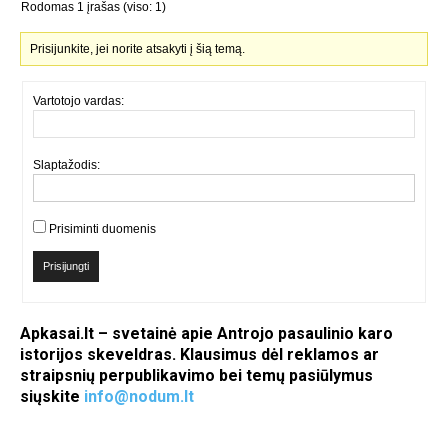
Rodomas 1 įrašas (viso: 1)
Prisijunkite, jei norite atsakyti į šią temą.
Vartotojo vardas:
Slaptažodis:
Prisiminti duomenis
Prisijungti
Apkasai.lt – svetainė apie Antrojo pasaulinio karo
istorijos skeveldras. Klausimus dėl reklamos ar
straipsnių perpublikavimo bei temų pasiūlymus
siųskite
info@nodum.lt