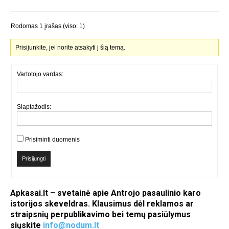
Rodomas 1 įrašas (viso: 1)
Prisijunkite, jei norite atsakyti į šią temą.
Vartotojo vardas:
Slaptažodis:
Prisiminti duomenis
Prisijungti
Apkasai.lt – svetainė apie Antrojo pasaulinio karo
istorijos skeveldras. Klausimus dėl reklamos ar
straipsnių perpublikavimo bei temų pasiūlymus
siųskite
info@nodum.lt