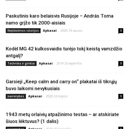
Paskutinis karo belaisvis Rusijoje – András Toma
namo grįžo tik 2000-aisiais
Apkasai
-
2020 16 sausio
Neįtikėtinos istorijos
0
Kodėl MG 42 kulkosvaidis turėjo tokį keistą vamzdžio
antgalį?
Apkasai
-
2019 26 lapkričio
Technika ir ginklai
0
Garsieji „Keep calm and carry on“ plakatai iš tikrųjų
buvo laikomi nevykusiais
Apkasai
-
2020 24 liepos
Įvairenybės
0
1943 metų orlaivių atpažinimo testas – ar atskiriate
šiuos lėktuvus? (1 dalis)
Apkasai
-
2019 18 lapkričio