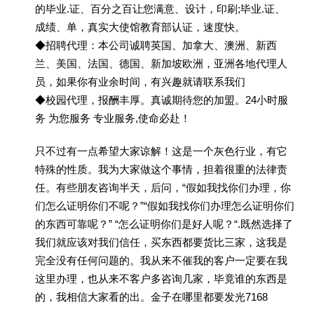
的毕业.证、百分之百让您满意、设计，印刷;毕业.证、
成绩、单，真实大使馆教育部认证，速度快。
◆招聘代理：本公司诚聘英国、加拿大、澳洲、新西
兰、美国、法国、德国、新加坡欧洲，亚洲各地代理人
员，如果你有业余时间，有兴趣就请联系我们
◆校园代理，报酬丰厚。真诚期待您的加盟。24小时服
务 为您服务 专业服务,使命必赴！
只不过有一点希望大家谅解！这是一个灰色行业，有它
特殊的性质。我为大家做这个事情，担着很重的法律责
任。有些朋友咨询半天，后问，“假如我找你们办理，你
们怎么证明你们不呢？”“假如我找你们办理怎么证明你们
的东西可靠呢？” “怎么证明你们是好人呢？“.既然选择了
我们就应该对我们信任，买东西都要货比三家，这我是
完全没有任何问题的。我从来不催我的客户一定要在我
这里办理，也从来不客户多咨询几家，毕竟谁的东西是
的，我相信大家看的出。金子在哪里都要发光7168