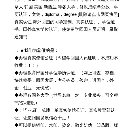
拿大 韩国 美国 新西兰 等各大学，修改成绩单分数，学
历认证，文凭，diploma，degree [删除请点击网页快照]
真实认证.海外回囯的同学定制、真实认证、、学位证
书、囯外真实学位认证、使馆留学回囯人员证明、录取
通知书
→ ★我们为您做的是：
◆办理真实使馆公证（即留学回国人员证明，不成功不
收费！！！）
◆办理教育部国外学位学历认证。（网上可查、存档、
快速稳妥，回国发展，考公务员，落户，进国企，外
企，创业，无忧愁）
◆办理各国各大学（世界名校一对一专业服务，可全程
**跟踪进度）
◆：毕业.证、成绩、单真实使馆公证、真实教育部认
证。让您回国发展信心十足！
◆可以提供钢印、水印、烫金、激光防伪、凹凸版、版