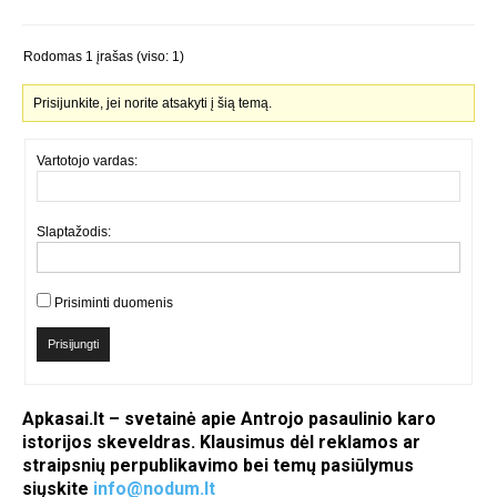
Rodomas 1 įrašas (viso: 1)
Prisijunkite, jei norite atsakyti į šią temą.
Vartotojo vardas:
Slaptažodis:
Prisiminti duomenis
Prisijungti
Apkasai.lt – svetainė apie Antrojo pasaulinio karo
istorijos skeveldras. Klausimus dėl reklamos ar
straipsnių perpublikavimo bei temų pasiūlymus
siųskite
info@nodum.lt