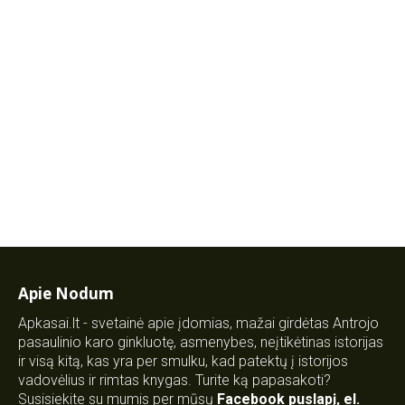
Apie Nodum
Apkasai.lt - svetainė apie įdomias, mažai girdėtas Antrojo
pasaulinio karo ginkluotę, asmenybes, neįtikėtinas istorijas
ir visą kitą, kas yra per smulku, kad patektų į istorijos
vadovėlius ir rimtas knygas. Turite ką papasakoti?
Susisiekite su mumis per mūsų
Facebook puslapį
,
el.