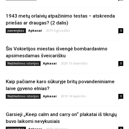
1943 metų orlaivių atpažinimo testas – atskrenda
priešas ar draugas? (2 dalis)
Apkasai
-
2019 6 gruodžio
Įvairenybės
0
Šis Vokietijos miestas išvengė bombardavimo
apsimesdamas šveicarišku
Apkasai
-
2020 13 balandžio
Neįtikėtinos istorijos
0
Kaip pačiame karo sūkuryje britų povandeniniame
laive gyveno elnias?
Apkasai
-
2019 14 lapkričio
Neįtikėtinos istorijos
0
Garsieji „Keep calm and carry on“ plakatai iš tikrųjų
buvo laikomi nevykusiais
Apkasai
-
2020 24 liepos