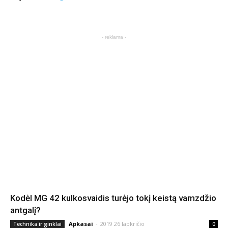
- reklama -
Kodėl MG 42 kulkosvaidis turėjo tokį keistą vamzdžio
antgalį?
Apkasai
-
2019 26 lapkričio
Technika ir ginklai
0