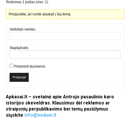
Rodomas 1 įrašas (viso: 1)
Prisijunkite, jei norite atsakyti į šią temą.
Vartotojo vardas:
Slaptažodis:
Prisiminti duomenis
Prisijungti
Apkasai.lt – svetainė apie Antrojo pasaulinio karo
istorijos skeveldras. Klausimus dėl reklamos ar
straipsnių perpublikavimo bei temų pasiūlymus
siųskite
info@nodum.lt