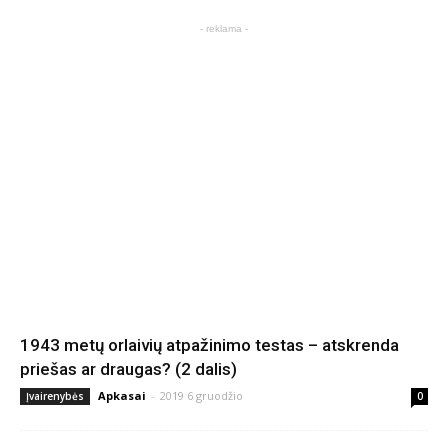
- reklama -
1943 metų orlaivių atpažinimo testas – atskrenda
priešas ar draugas? (2 dalis)
Apkasai
-
2019 6 gruodžio
Įvairenybės
0