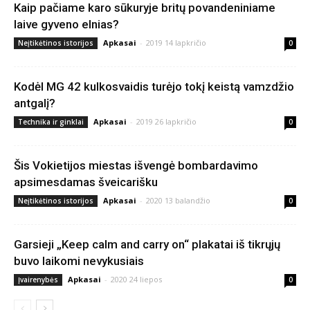
Kaip pačiame karo sūkuryje britų povandeniniame
laive gyveno elnias?
Apkasai
-
2019 14 lapkričio
Neįtikėtinos istorijos
0
Kodėl MG 42 kulkosvaidis turėjo tokį keistą vamzdžio
antgalį?
Apkasai
-
2019 26 lapkričio
Technika ir ginklai
0
Šis Vokietijos miestas išvengė bombardavimo
apsimesdamas šveicarišku
Apkasai
-
2020 13 balandžio
Neįtikėtinos istorijos
0
Garsieji „Keep calm and carry on“ plakatai iš tikrųjų
buvo laikomi nevykusiais
Apkasai
-
2020 24 liepos
Įvairenybės
0