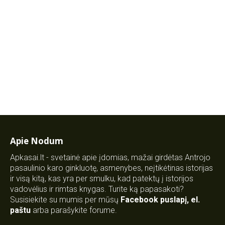
Apie Nodum
Apkasai.lt - svetainė apie įdomias, mažai girdėtas Antrojo
pasaulinio karo ginkluotę, asmenybes, neįtikėtinas istorijas
ir visą kitą, kas yra per smulku, kad patektų į istorijos
vadovėlius ir rimtas knygas. Turite ką papasakoti?
Susisiekite su mumis per mūsų
Facebook puslapį
,
el.
paštu
arba parašykite forume.