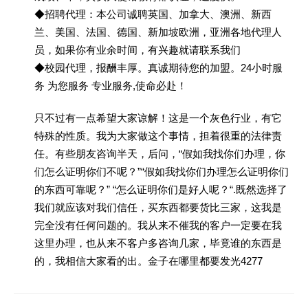
◆招聘代理：本公司诚聘英国、加拿大、澳洲、新西
兰、美国、法国、德国、新加坡欧洲，亚洲各地代理人
员，如果你有业余时间，有兴趣就请联系我们
◆校园代理，报酬丰厚。真诚期待您的加盟。24小时服
务 为您服务 专业服务,使命必赴！
只不过有一点希望大家谅解！这是一个灰色行业，有它
特殊的性质。我为大家做这个事情，担着很重的法律责
任。有些朋友咨询半天，后问，“假如我找你们办理，你
们怎么证明你们不呢？”“假如我找你们办理怎么证明你们
的东西可靠呢？” “怎么证明你们是好人呢？“.既然选择了
我们就应该对我们信任，买东西都要货比三家，这我是
完全没有任何问题的。我从来不催我的客户一定要在我
这里办理，也从来不客户多咨询几家，毕竟谁的东西是
的，我相信大家看的出。金子在哪里都要发光4277