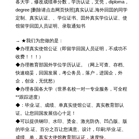
各大学，修改成绩单分数，学历认证，文凭，diploma，
degree [删除请点击网页快照]真实认证.海外回囯的同学
定制、真实认证、、学位证书、囯外真实学位认证、使
馆留学回囯人员证明、录取通知书
→ ★我们为您做的是：
◆办理真实使馆公证（即留学回国人员证明，不成功不
收费！！！）
◆办理教育部国外学位学历认证。（网上可查、存档、
快速稳妥，回国发展，考公务员，落户，进国企，外
企，创业，无忧愁）
◆办理各国各大学（世界名校一对一专业服务，可全程
**跟踪进度）
◆：毕业.证、成绩、单真实使馆公证、真实教育部认
证。让您回国发展信心十足！
◆可以提供钢印、水印、烫金、激光防伪、凹凸版、版
的毕业.证、百分之百让您满意、设计，印刷;毕业.证、
成绩、单，真实大使馆教育部认证，速度快。