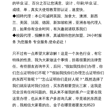
的毕业.证、百分之百让您满意、设计，印刷;毕业.证、
成绩、单，真实大使馆教育部认证，速度快。
◆招聘代理：本公司诚聘英国、加拿大、澳洲、新西
兰、美国、法国、德国、新加坡欧洲，亚洲各地代理人
员，如果你有业余时间，有兴趣就请联系我们
◆校园代理，报酬丰厚。真诚期待您的加盟。24小时服
务 为您服务 专业服务,使命必赴！
只不过有一点希望大家谅解！这是一个灰色行业，有它
特殊的性质。我为大家做这个事情，担着很重的法律责
任。有些朋友咨询半天，后问，“假如我找你们办理，你
们怎么证明你们不呢？”“假如我找你们办理怎么证明你们
的东西可靠呢？” “怎么证明你们是好人呢？“.既然选择了
我们就应该对我们信任，买东西都要货比三家，这我是
完全没有任何问题的。我从来不催我的客户一定要在我
这里办理，也从来不客户多咨询几家，毕竟谁的东西是
的，我相信大家看的出。金子在哪里都要发光8523