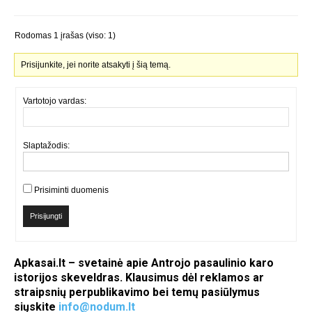
Rodomas 1 įrašas (viso: 1)
Prisijunkite, jei norite atsakyti į šią temą.
Vartotojo vardas:
Slaptažodis:
Prisiminti duomenis
Prisijungti
Apkasai.lt – svetainė apie Antrojo pasaulinio karo
istorijos skeveldras. Klausimus dėl reklamos ar
straipsnių perpublikavimo bei temų pasiūlymus
siųskite
info@nodum.lt