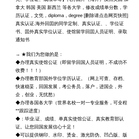
拿大 韩国 美国 新西兰 等各大学，修改成绩单分数，学
历认证，文凭，diploma，degree [删除请点击网页快照]
真实认证.海外回囯的同学定制、真实认证、、学位证
书、囯外真实学位认证、使馆留学回囯人员证明、录取
通知书
→ ★我们为您做的是：
◆办理真实使馆公证（即留学回国人员证明，不成功不
收费！！！）
◆办理教育部国外学位学历认证。（网上可查、存档、
快速稳妥，回国发展，考公务员，落户，进国企，外
企，创业，无忧愁）
◆办理各国各大学（世界名校一对一专业服务，可全程
**跟踪进度）
◆：毕业.证、成绩、单真实使馆公证、真实教育部认
证。让您回国发展信心十足！
◆可以提供钢印、水印、烫金、激光防伪、凹凸版、版