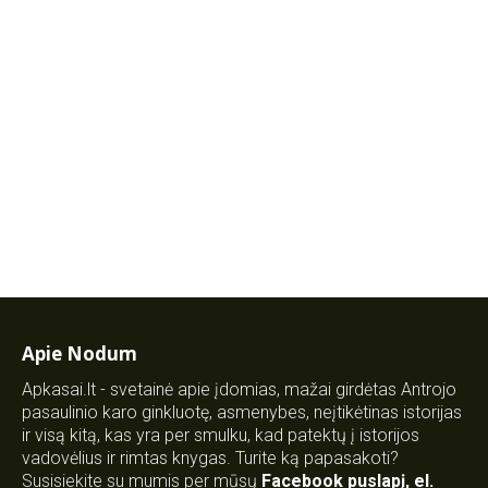
Apie Nodum
Apkasai.lt - svetainė apie įdomias, mažai girdėtas Antrojo
pasaulinio karo ginkluotę, asmenybes, neįtikėtinas istorijas
ir visą kitą, kas yra per smulku, kad patektų į istorijos
vadovėlius ir rimtas knygas. Turite ką papasakoti?
Susisiekite su mumis per mūsų
Facebook puslapį
,
el.