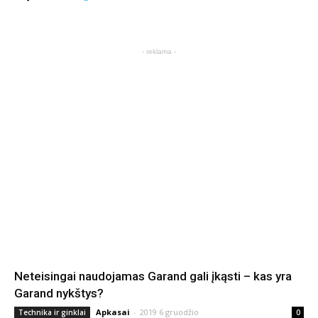
- reklama -
Neteisingai naudojamas Garand gali įkąsti – kas yra
Garand nykštys?
Apkasai
-
2019 6 gruodžio
Technika ir ginklai
0