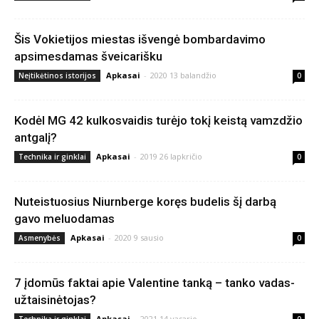
Šis Vokietijos miestas išvengė bombardavimo
apsimesdamas šveicarišku
Apkasai
-
2020 13 balandžio
Neįtikėtinos istorijos
0
Kodėl MG 42 kulkosvaidis turėjo tokį keistą vamzdžio
antgalį?
Apkasai
-
2019 26 lapkričio
Technika ir ginklai
0
Nuteistuosius Niurnberge koręs budelis šį darbą
gavo meluodamas
Apkasai
-
2020 9 sausio
Asmenybės
0
7 įdomūs faktai apie Valentine tanką – tanko vadas-
užtaisinėtojas?
Apkasai
-
2021 14 vasario