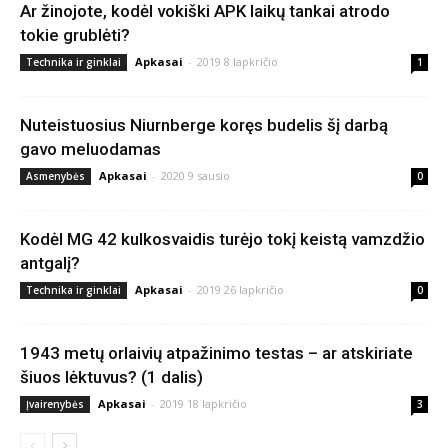
Ar žinojote, kodėl vokiški APK laikų tankai atrodo
tokie grublėti?
Apkasai
-
2019 8 lapkričio
Technika ir ginklai
1
Nuteistuosius Niurnberge koręs budelis šį darbą
gavo meluodamas
Apkasai
-
2020 9 sausio
Asmenybės
0
Kodėl MG 42 kulkosvaidis turėjo tokį keistą vamzdžio
antgalį?
Apkasai
-
2019 26 lapkričio
Technika ir ginklai
0
1943 metų orlaivių atpažinimo testas – ar atskiriate
šiuos lėktuvus? (1 dalis)
Apkasai
-
2019 18 lapkričio
Įvairenybės
3