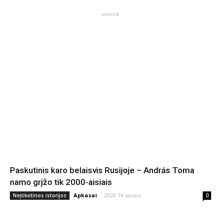
- reklama -
Paskutinis karo belaisvis Rusijoje – András Toma
namo grįžo tik 2000-aisiais
Apkasai
-
2020 16 sausio
Neįtikėtinos istorijos
0