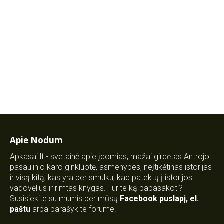
Apie Nodum
Apkasai.lt - svetainė apie įdomias, mažai girdėtas Antrojo
pasaulinio karo ginkluotę, asmenybes, neįtikėtinas istorijas
ir visą kitą, kas yra per smulku, kad patektų į istorijos
vadovėlius ir rimtas knygas. Turite ką papasakoti?
Susisiekite su mumis per mūsų
Facebook puslapį
,
el.
paštu
arba parašykite forume.