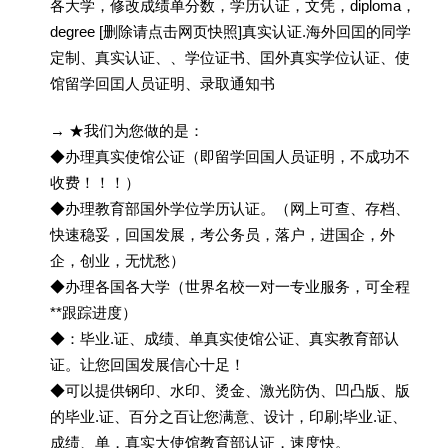
各大学，修改成绩单分数，学历认证，文凭，diploma，
degree [删除请点击网页快照]真实认证.海外回囯的同学
定制、真实认证、、学位证书、囯外真实学位认证、使
馆留学回囯人员证明、录取通知书
→ ★我们为您做的是：
◆办理真实使馆公证（即留学回国人员证明，不成功不
收费！！！）
◆办理教育部国外学位学历认证。（网上可查、存档、
快速稳妥，回国发展，考公务员，落户，进国企，外
企，创业，无忧愁）
◆办理各国各大学（世界名校一对一专业服务，可全程
**跟踪进度）
◆：毕业.证、成绩、单真实使馆公证、真实教育部认
证。让您回国发展信心十足！
◆可以提供钢印、水印、烫金、激光防伪、凹凸版、版
的毕业.证、百分之百让您满意、设计，印刷;毕业.证、
成绩、单，真实大使馆教育部认证，速度快。