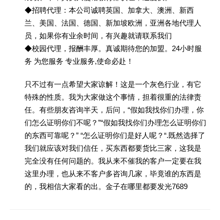
◆招聘代理：本公司诚聘英国、加拿大、澳洲、新西
兰、美国、法国、德国、新加坡欧洲，亚洲各地代理人
员，如果你有业余时间，有兴趣就请联系我们
◆校园代理，报酬丰厚。真诚期待您的加盟。24小时服
务 为您服务 专业服务,使命必赴！
只不过有一点希望大家谅解！这是一个灰色行业，有它
特殊的性质。我为大家做这个事情，担着很重的法律责
任。有些朋友咨询半天，后问，“假如我找你们办理，你
们怎么证明你们不呢？”“假如我找你们办理怎么证明你们
的东西可靠呢？” “怎么证明你们是好人呢？“.既然选择了
我们就应该对我们信任，买东西都要货比三家，这我是
完全没有任何问题的。我从来不催我的客户一定要在我
这里办理，也从来不客户多咨询几家，毕竟谁的东西是
的，我相信大家看的出。金子在哪里都要发光7689