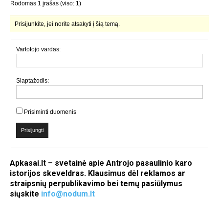
Rodomas 1 įrašas (viso: 1)
Prisijunkite, jei norite atsakyti į šią temą.
Vartotojo vardas:
Slaptažodis:
Prisiminti duomenis
Prisijungti
Apkasai.lt – svetainė apie Antrojo pasaulinio karo
istorijos skeveldras. Klausimus dėl reklamos ar
straipsnių perpublikavimo bei temų pasiūlymus
siųskite
info@nodum.lt