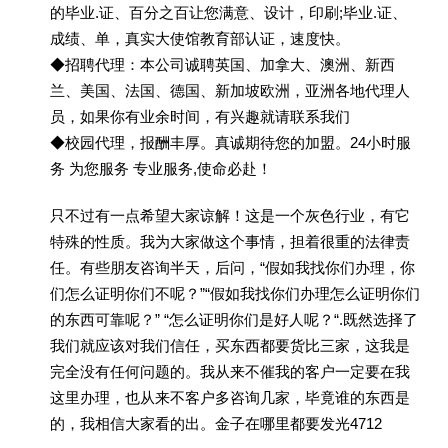
的毕业.证、百分之百让您满意、设计，印刷;毕业.证、
成绩、单，真实大使馆教育部认证，速度快。
◆招聘代理：本公司诚聘英国、加拿大、澳洲、新西
兰、美国、法国、德国、新加坡欧洲，亚洲各地代理人
员，如果你有业余时间，有兴趣就请联系我们
◆校园代理，报酬丰厚。真诚期待您的加盟。24小时服
务 为您服务 专业服务,使命必赴！
只不过有一点希望大家谅解！这是一个灰色行业，有它
特殊的性质。我为大家做这个事情，担着很重的法律责
任。有些朋友咨询半天，后问，“假如我找你们办理，你
们怎么证明你们不呢？”“假如我找你们办理怎么证明你们
的东西可靠呢？” “怎么证明你们是好人呢？“.既然选择了
我们就应该对我们信任，买东西都要货比三家，这我是
完全没有任何问题的。我从来不催我的客户一定要在我
这里办理，也从来不客户多咨询几家，毕竟谁的东西是
的，我相信大家看的出。金子在哪里都要发光4712