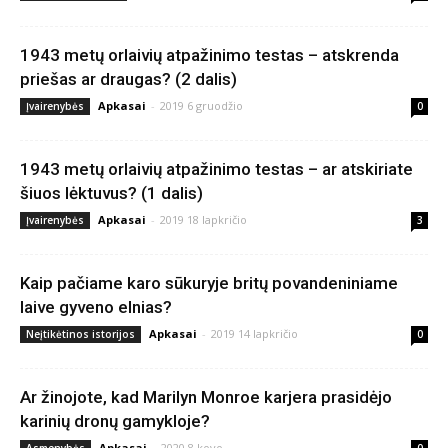
1943 metų orlaivių atpažinimo testas – atskrenda
priešas ar draugas? (2 dalis)
Apkasai
-
2019 6 gruodžio
Įvairenybės
0
1943 metų orlaivių atpažinimo testas – ar atskiriate
šiuos lėktuvus? (1 dalis)
Apkasai
-
2019 18 lapkričio
Įvairenybės
3
Kaip pačiame karo sūkuryje britų povandeniniame
laive gyveno elnias?
Apkasai
-
2019 14 lapkričio
Neįtikėtinos istorijos
0
Ar žinojote, kad Marilyn Monroe karjera prasidėjo
karinių dronų gamykloje?
Apkasai
-
2020 8 kovo