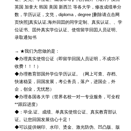
英国 加拿大 韩国 美国 新西兰 等各大学，修改成绩单分
数，学历认证，文凭，diploma，degree [删除请点击网
页快照]真实认证.海外回囯的同学定制、真实认证、、学
位证书、囯外真实学位认证、使馆留学回囯人员证明、
录取通知书
→ ★我们为您做的是：
◆办理真实使馆公证（即留学回国人员证明，不成功不
收费！！！）
◆办理教育部国外学位学历认证。（网上可查、存档、
快速稳妥，回国发展，考公务员，落户，进国企，外
企，创业，无忧愁）
◆办理各国各大学（世界名校一对一专业服务，可全程
**跟踪进度）
◆：毕业.证、成绩、单真实使馆公证、真实教育部认
证。让您回国发展信心十足！
◆可以提供钢印、水印、烫金、激光防伪、凹凸版、版