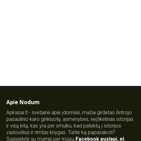
Apie Nodum
Apkasai.lt - svetainė apie įdomias, mažai girdėtas Antrojo
pasaulinio karo ginkluotę, asmenybes, neįtikėtinas istorijas
ir visą kitą, kas yra per smulku, kad patektų į istorijos
vadovėlius ir rimtas knygas. Turite ką papasakoti?
Susisiekite su mumis per mūsų
Facebook puslapį
,
el.