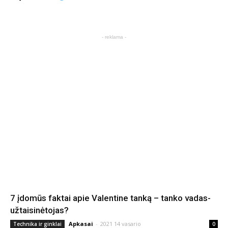
- reklama -
7 įdomūs faktai apie Valentine tanką – tanko vadas-
užtaisinėtojas?
Apkasai
-
2021 14 vasario
Technika ir ginklai
0