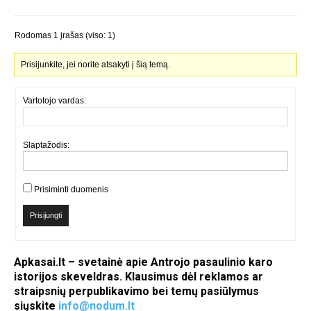
Rodomas 1 įrašas (viso: 1)
Prisijunkite, jei norite atsakyti į šią temą.
Vartotojo vardas:
Slaptažodis:
Prisiminti duomenis
Prisijungti
Apkasai.lt – svetainė apie Antrojo pasaulinio karo
istorijos skeveldras. Klausimus dėl reklamos ar
straipsnių perpublikavimo bei temų pasiūlymus
siųskite
info@nodum.lt