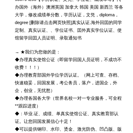
办国外（海外）澳洲英国 加拿大 韩国 美国 新西兰 等各
大学，修改成绩单分数，学历认证，文凭，diploma，
degree [删除请点击网页快照]真实认证.海外回囯的同学
定制、真实认证、、学位证书、囯外真实学位认证、使
馆留学回囯人员证明、录取通知书
→ ★我们为您做的是：
◆办理真实使馆公证（即留学回国人员证明，不成功不
收费！！！）
◆办理教育部国外学位学历认证。（网上可查、存档、
快速稳妥，回国发展，考公务员，落户，进国企，外
企，创业，无忧愁）
◆办理各国各大学（世界名校一对一专业服务，可全程
**跟踪进度）
◆：毕业.证、成绩、单真实使馆公证、真实教育部认
证。让您回国发展信心十足！
◆可以提供钢印、水印、烫金、激光防伪、凹凸版、版