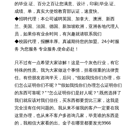
的毕业.证、百分之百让您满意、设计，印刷;毕业.证、
成绩、单，真实大使馆教育部认证，速度快。
◆招聘代理：本公司诚聘英国、加拿大、澳洲、新西
兰、美国、法国、德国、新加坡欧洲，亚洲各地代理人
员，如果你有业余时间，有兴趣就请联系我们
◆校园代理，报酬丰厚。真诚期待您的加盟。24小时服
务 为您服务 专业服务,使命必赴！
只不过有一点希望大家谅解！这是一个灰色行业，有它
特殊的性质。我为大家做这个事情，担着很重的法律责
任。有些朋友咨询半天，后问，“假如我找你们办理，你
们怎么证明你们不呢？”“假如我找你们办理怎么证明你们
的东西可靠呢？” “怎么证明你们是好人呢？“.既然选择了
我们就应该对我们信任，买东西都要货比三家，这我是
完全没有任何问题的。我从来不催我的客户一定要在我
这里办理，也从来不客户多咨询几家，毕竟谁的东西是
的，我相信大家看的出。金子在哪里都要发光9966