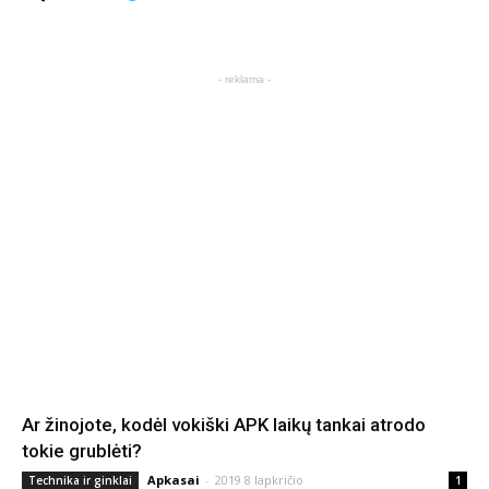
- reklama -
Ar žinojote, kodėl vokiški APK laikų tankai atrodo
tokie grublėti?
Apkasai
-
2019 8 lapkričio
Technika ir ginklai
1