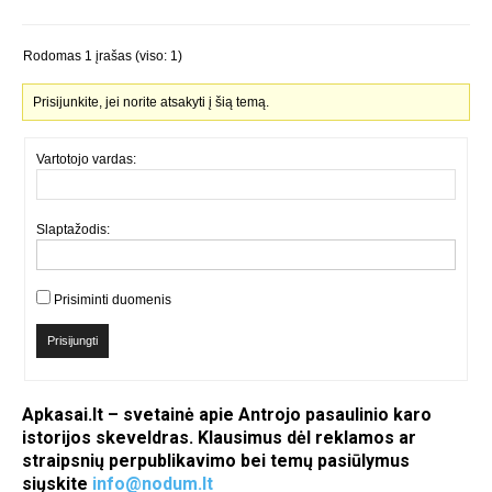
Rodomas 1 įrašas (viso: 1)
Prisijunkite, jei norite atsakyti į šią temą.
Vartotojo vardas:
Slaptažodis:
Prisiminti duomenis
Prisijungti
Apkasai.lt – svetainė apie Antrojo pasaulinio karo
istorijos skeveldras. Klausimus dėl reklamos ar
straipsnių perpublikavimo bei temų pasiūlymus
siųskite
info@nodum.lt