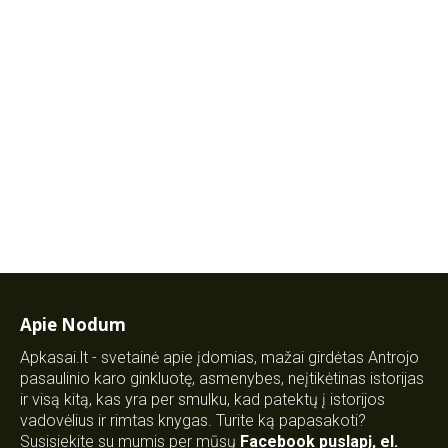
Apie Nodum
Apkasai.lt - svetainė apie įdomias, mažai girdėtas Antrojo
pasaulinio karo ginkluotę, asmenybes, neįtikėtinas istorijas
ir visą kitą, kas yra per smulku, kad patektų į istorijos
vadovėlius ir rimtas knygas. Turite ką papasakoti?
Susisiekite su mumis per mūsų
Facebook puslapį
,
el.