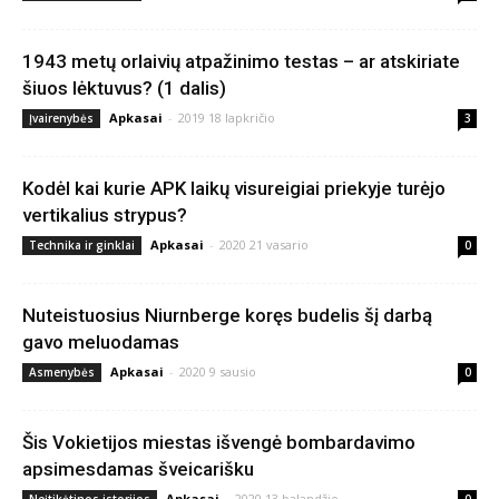
1943 metų orlaivių atpažinimo testas – ar atskiriate
šiuos lėktuvus? (1 dalis)
Apkasai
-
2019 18 lapkričio
Įvairenybės
3
Kodėl kai kurie APK laikų visureigiai priekyje turėjo
vertikalius strypus?
Apkasai
-
2020 21 vasario
Technika ir ginklai
0
Nuteistuosius Niurnberge koręs budelis šį darbą
gavo meluodamas
Apkasai
-
2020 9 sausio
Asmenybės
0
Šis Vokietijos miestas išvengė bombardavimo
apsimesdamas šveicarišku
Apkasai
-
2020 13 balandžio