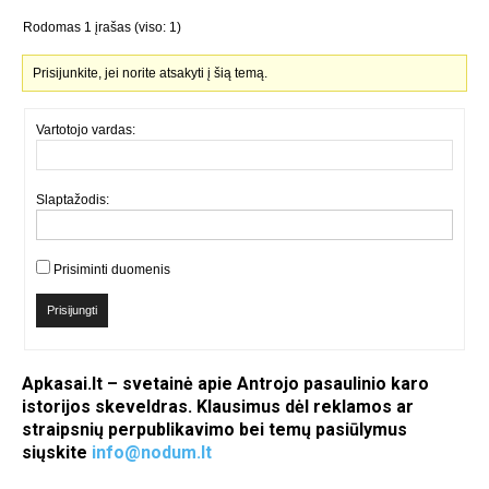
Rodomas 1 įrašas (viso: 1)
Prisijunkite, jei norite atsakyti į šią temą.
Vartotojo vardas:
Slaptažodis:
Prisiminti duomenis
Prisijungti
Apkasai.lt – svetainė apie Antrojo pasaulinio karo
istorijos skeveldras. Klausimus dėl reklamos ar
straipsnių perpublikavimo bei temų pasiūlymus
siųskite
info@nodum.lt