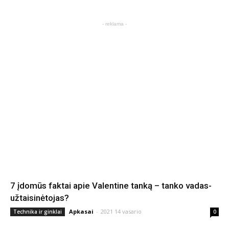
- reklama -
7 įdomūs faktai apie Valentine tanką – tanko vadas-
užtaisinėtojas?
Apkasai
-
2021 14 vasario
Technika ir ginklai
0