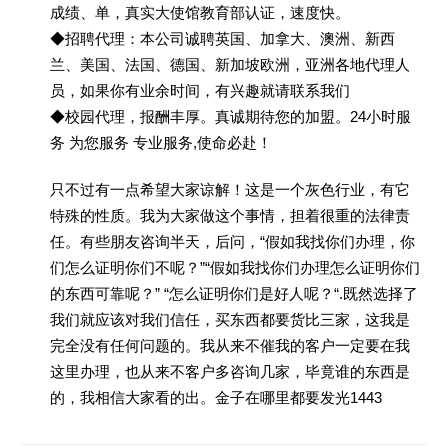
成绩、单，真实大使馆教育部认证，速度快。
◆招聘代理：本公司诚聘英国、加拿大、澳洲、新西
兰、美国、法国、德国、新加坡欧洲，亚洲各地代理人
员，如果你有业余时间，有兴趣就请联系我们
◆校园代理，报酬丰厚。真诚期待您的加盟。24小时服
务 为您服务 专业服务,使命必赴！
只不过有一点希望大家谅解！这是一个灰色行业，有它
特殊的性质。我为大家做这个事情，担着很重的法律责
任。有些朋友咨询半天，后问，“假如我找你们办理，你
们怎么证明你们不呢？”“假如我找你们办理怎么证明你们
的东西可靠呢？” “怎么证明你们是好人呢？“.既然选择了
我们就应该对我们信任，买东西都要货比三家，这我是
完全没有任何问题的。我从来不催我的客户一定要在我
这里办理，也从来不客户多咨询几家，毕竟谁的东西是
的，我相信大家看的出。金子在哪里都要发光1443