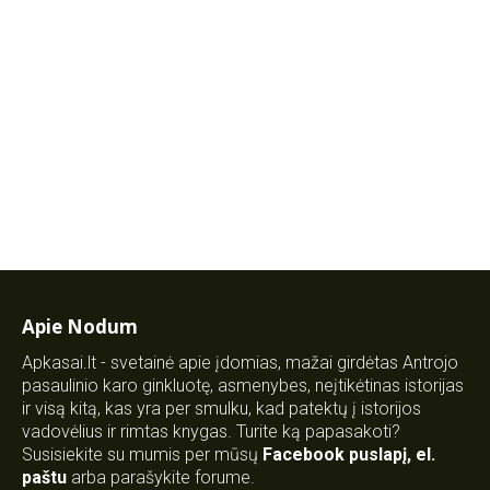
Apie Nodum
Apkasai.lt - svetainė apie įdomias, mažai girdėtas Antrojo
pasaulinio karo ginkluotę, asmenybes, neįtikėtinas istorijas
ir visą kitą, kas yra per smulku, kad patektų į istorijos
vadovėlius ir rimtas knygas. Turite ką papasakoti?
Susisiekite su mumis per mūsų
Facebook puslapį
,
el.
paštu
arba parašykite forume.