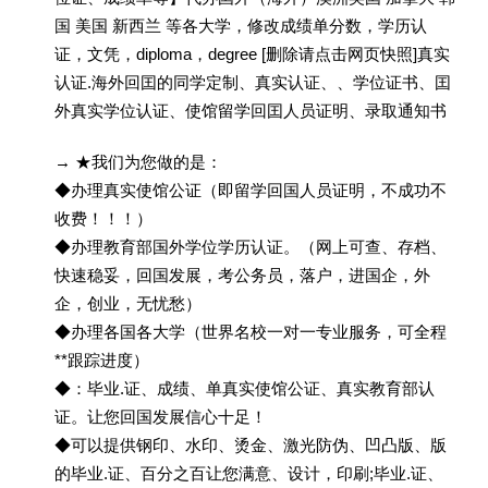
国 美国 新西兰 等各大学，修改成绩单分数，学历认
证，文凭，diploma，degree [删除请点击网页快照]真实
认证.海外回囯的同学定制、真实认证、、学位证书、囯
外真实学位认证、使馆留学回囯人员证明、录取通知书
→ ★我们为您做的是：
◆办理真实使馆公证（即留学回国人员证明，不成功不
收费！！！）
◆办理教育部国外学位学历认证。（网上可查、存档、
快速稳妥，回国发展，考公务员，落户，进国企，外
企，创业，无忧愁）
◆办理各国各大学（世界名校一对一专业服务，可全程
**跟踪进度）
◆：毕业.证、成绩、单真实使馆公证、真实教育部认
证。让您回国发展信心十足！
◆可以提供钢印、水印、烫金、激光防伪、凹凸版、版
的毕业.证、百分之百让您满意、设计，印刷;毕业.证、