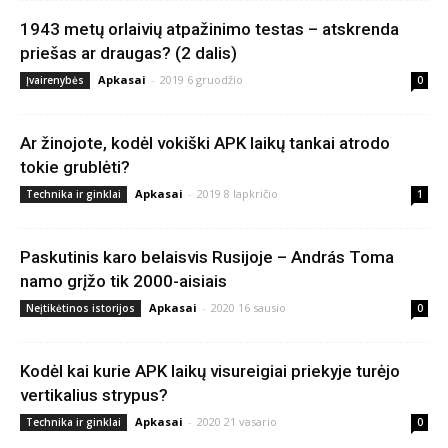
1943 metų orlaivių atpažinimo testas – atskrenda
priešas ar draugas? (2 dalis)
Apkasai
-
2019 6 gruodžio
Įvairenybės
0
Ar žinojote, kodėl vokiški APK laikų tankai atrodo
tokie grublėti?
Apkasai
-
2019 8 lapkričio
Technika ir ginklai
1
Paskutinis karo belaisvis Rusijoje – András Toma
namo grįžo tik 2000-aisiais
Apkasai
-
2020 16 sausio
Neįtikėtinos istorijos
0
Kodėl kai kurie APK laikų visureigiai priekyje turėjo
vertikalius strypus?
Apkasai
-
2020 21 vasario
Technika ir ginklai
0