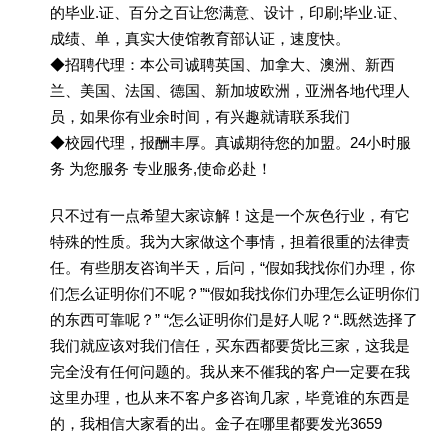
的毕业.证、百分之百让您满意、设计，印刷;毕业.证、
成绩、单，真实大使馆教育部认证，速度快。
◆招聘代理：本公司诚聘英国、加拿大、澳洲、新西
兰、美国、法国、德国、新加坡欧洲，亚洲各地代理人
员，如果你有业余时间，有兴趣就请联系我们
◆校园代理，报酬丰厚。真诚期待您的加盟。24小时服
务 为您服务 专业服务,使命必赴！
只不过有一点希望大家谅解！这是一个灰色行业，有它
特殊的性质。我为大家做这个事情，担着很重的法律责
任。有些朋友咨询半天，后问，“假如我找你们办理，你
们怎么证明你们不呢？”“假如我找你们办理怎么证明你们
的东西可靠呢？” “怎么证明你们是好人呢？“.既然选择了
我们就应该对我们信任，买东西都要货比三家，这我是
完全没有任何问题的。我从来不催我的客户一定要在我
这里办理，也从来不客户多咨询几家，毕竟谁的东西是
的，我相信大家看的出。金子在哪里都要发光3659