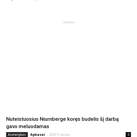
- reklama -
Nuteistuosius Niurnberge koręs budelis šį darbą
gavo meluodamas
Apkasai
-
2020 9 sausio
Asmenybės
0