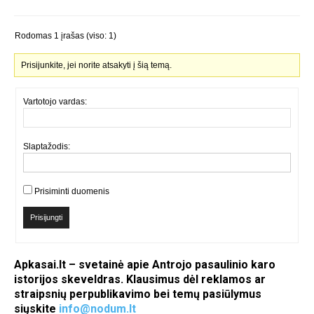
Rodomas 1 įrašas (viso: 1)
Prisijunkite, jei norite atsakyti į šią temą.
Vartotojo vardas:
Slaptažodis:
Prisiminti duomenis
Prisijungti
Apkasai.lt – svetainė apie Antrojo pasaulinio karo
istorijos skeveldras. Klausimus dėl reklamos ar
straipsnių perpublikavimo bei temų pasiūlymus
siųskite
info@nodum.lt