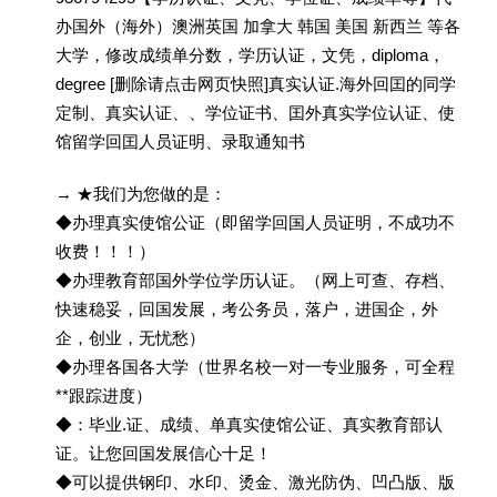
办国外（海外）澳洲英国 加拿大 韩国 美国 新西兰 等各
大学，修改成绩单分数，学历认证，文凭，diploma，
degree [删除请点击网页快照]真实认证.海外回囯的同学
定制、真实认证、、学位证书、囯外真实学位认证、使
馆留学回囯人员证明、录取通知书
→ ★我们为您做的是：
◆办理真实使馆公证（即留学回国人员证明，不成功不
收费！！！）
◆办理教育部国外学位学历认证。（网上可查、存档、
快速稳妥，回国发展，考公务员，落户，进国企，外
企，创业，无忧愁）
◆办理各国各大学（世界名校一对一专业服务，可全程
**跟踪进度）
◆：毕业.证、成绩、单真实使馆公证、真实教育部认
证。让您回国发展信心十足！
◆可以提供钢印、水印、烫金、激光防伪、凹凸版、版