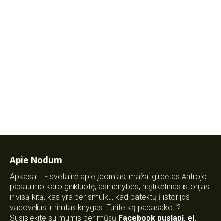
Apie Nodum
Apkasai.lt - svetainė apie įdomias, mažai girdėtas Antrojo
pasaulinio karo ginkluotę, asmenybes, neįtikėtinas istorijas
ir visą kitą, kas yra per smulku, kad patektų į istorijos
vadovėlius ir rimtas knygas. Turite ką papasakoti?
Susisiekite su mumis per mūsų
Facebook puslapį
,
el.