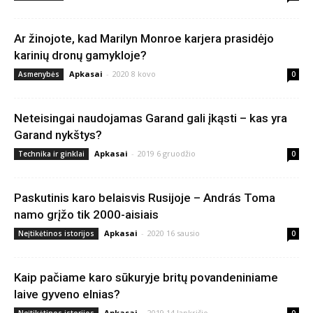
Ar žinojote, kad Marilyn Monroe karjera prasidėjo
karinių dronų gamykloje?
Apkasai
-
2020 8 kovo
Asmenybės
0
Neteisingai naudojamas Garand gali įkąsti – kas yra
Garand nykštys?
Apkasai
-
2019 6 gruodžio
Technika ir ginklai
0
Paskutinis karo belaisvis Rusijoje – András Toma
namo grįžo tik 2000-aisiais
Apkasai
-
2020 16 sausio
Neįtikėtinos istorijos
0
Kaip pačiame karo sūkuryje britų povandeniniame
laive gyveno elnias?
Apkasai
-
2019 14 lapkričio