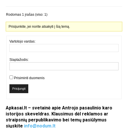
Rodomas 1 įrašas (viso: 1)
Prisijunkite, jei norite atsakyti į šią temą.
Vartotojo vardas:
Slaptažodis:
Prisiminti duomenis
Prisijungti
Apkasai.lt – svetainė apie Antrojo pasaulinio karo
istorijos skeveldras. Klausimus dėl reklamos ar
straipsnių perpublikavimo bei temų pasiūlymus
siųskite
info@nodum.lt