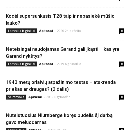
Kodėl supersunkusis T28 taip ir nepasiekė mūšio
lauko?
Apkasai
-
2020 24 birželio
Technika ir ginklai
0
Neteisingai naudojamas Garand gali įkąsti – kas yra
Garand nykštys?
Apkasai
-
2019 6 gruodžio
Technika ir ginklai
0
1943 metų orlaivių atpažinimo testas – atskrenda
priešas ar draugas? (2 dalis)
Apkasai
-
2019 6 gruodžio
Įvairenybės
0
Nuteistuosius Niurnberge koręs budelis šį darbą
gavo meluodamas
Apkasai
-
2020 9 sausio