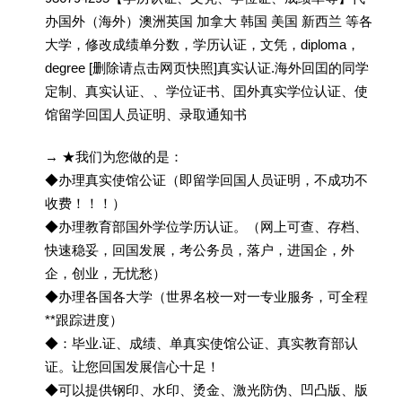
办国外（海外）澳洲英国 加拿大 韩国 美国 新西兰 等各
大学，修改成绩单分数，学历认证，文凭，diploma，
degree [删除请点击网页快照]真实认证.海外回囯的同学
定制、真实认证、、学位证书、囯外真实学位认证、使
馆留学回囯人员证明、录取通知书
→ ★我们为您做的是：
◆办理真实使馆公证（即留学回国人员证明，不成功不
收费！！！）
◆办理教育部国外学位学历认证。（网上可查、存档、
快速稳妥，回国发展，考公务员，落户，进国企，外
企，创业，无忧愁）
◆办理各国各大学（世界名校一对一专业服务，可全程
**跟踪进度）
◆：毕业.证、成绩、单真实使馆公证、真实教育部认
证。让您回国发展信心十足！
◆可以提供钢印、水印、烫金、激光防伪、凹凸版、版