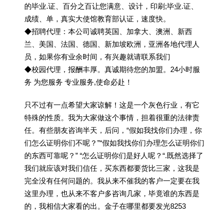
的毕业.证、百分之百让您满意、设计，印刷;毕业.证、
成绩、单，真实大使馆教育部认证，速度快。
◆招聘代理：本公司诚聘英国、加拿大、澳洲、新西
兰、美国、法国、德国、新加坡欧洲，亚洲各地代理人
员，如果你有业余时间，有兴趣就请联系我们
◆校园代理，报酬丰厚。真诚期待您的加盟。24小时服
务 为您服务 专业服务,使命必赴！
只不过有一点希望大家谅解！这是一个灰色行业，有它
特殊的性质。我为大家做这个事情，担着很重的法律责
任。有些朋友咨询半天，后问，“假如我找你们办理，你
们怎么证明你们不呢？”“假如我找你们办理怎么证明你们
的东西可靠呢？” “怎么证明你们是好人呢？“.既然选择了
我们就应该对我们信任，买东西都要货比三家，这我是
完全没有任何问题的。我从来不催我的客户一定要在我
这里办理，也从来不客户多咨询几家，毕竟谁的东西是
的，我相信大家看的出。金子在哪里都要发光8253