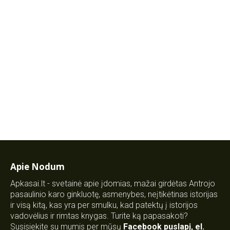
Apie Nodum
Apkasai.lt - svetainė apie įdomias, mažai girdėtas Antrojo
pasaulinio karo ginkluotę, asmenybes, neįtikėtinas istorijas
ir visą kitą, kas yra per smulku, kad patektų į istorijos
vadovėlius ir rimtas knygas. Turite ką papasakoti?
Susisiekite su mumis per mūsų
Facebook puslapį
,
el.