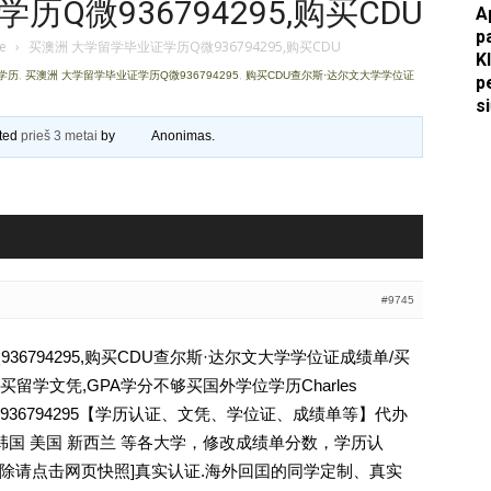
Q微936794295,购买CDU
A
p
Apkasai.lt
je
›
买澳洲 大学留学毕业证学历Q微936794295,购买CDU
K
U学历
,
买澳洲 大学留学毕业证学历Q微936794295
,
购买CDU查尔斯·达尔文大学学位证
p
s
ated
prieš 3 metai
by
Anonimas
.
#9745
36794295,购买CDU查尔斯·达尔文大学学位证成绩单/买
学文凭,GPA学分不够买国外学位学历Charles
DU学历Q薇936794295【学历认证、文凭、学位证、成绩单等】代办
韩国 美国 新西兰 等各大学，修改成绩单分数，学历认
ee [删除请点击网页快照]真实认证.海外回囯的同学定制、真实