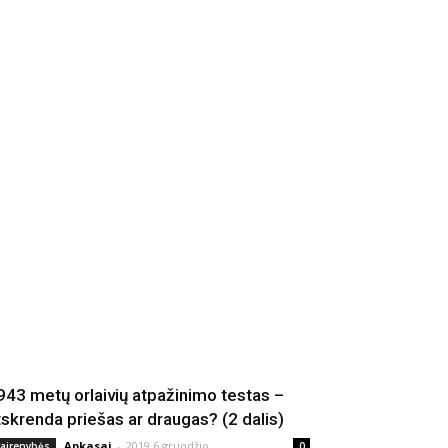
943 metų orlaivių atpažinimo testas –
tskrenda priešas ar draugas? (2 dalis)
Apkasai
-
2019 6 gruodžio
vairenybės
0