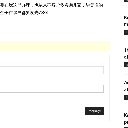
要在我这里办理，也从来不客户多咨询几家，毕竟谁的
子在哪里都要发光7283
K
m
T
1
a
Į
A
a
T
Prisijungti
K
p