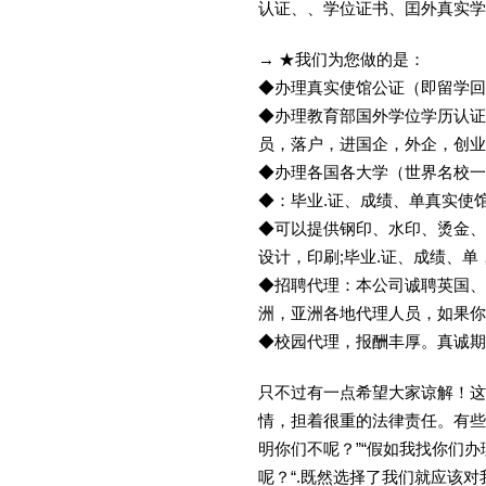
认证、、学位证书、囯外真实学
→ ★我们为您做的是：
◆办理真实使馆公证（即留学
◆办理教育部国外学位学历认证
员，落户，进国企，外企，创
◆办理各国各大学（世界名校
◆：毕业.证、成绩、单真实使
◆可以提供钢印、水印、烫金、
设计，印刷;毕业.证、成绩、
◆招聘代理：本公司诚聘英国、
洲，亚洲各地代理人员，如果你
◆校园代理，报酬丰厚。真诚期待
只不过有一点希望大家谅解！这
情，担着很重的法律责任。有些
明你们不呢？”“假如我找你们办
呢？“.既然选择了我们就应该