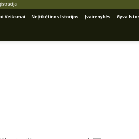
istracija
iai Veiksmai
Neįtikėtinos Istorijos
Įvairenybės
Gyva Istor