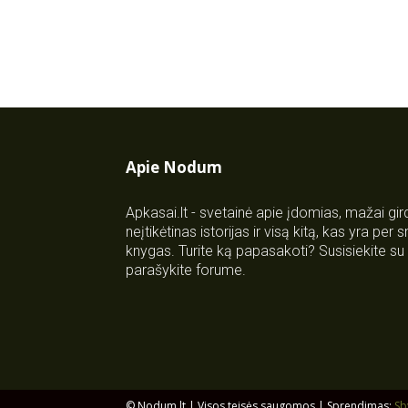
Apie Nodum
Apkasai.lt - svetainė apie įdomias, mažai gi
neįtikėtinas istorijas ir visą kitą, kas yra per
knygas. Turite ką papasakoti? Susisiekite 
parašykite forume.
© Nodum.lt | Visos teisės saugomos | Sprendimas:
Sb