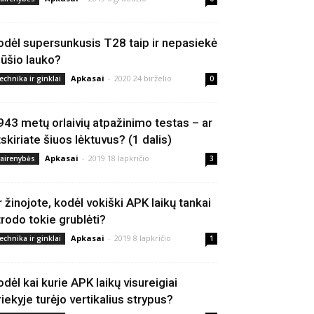
odėl supersunkusis T28 taip ir nepasiekė
ūšio lauko?
Apkasai
-
2020 24 birželio
echnika ir ginklai
0
943 metų orlaivių atpažinimo testas – ar
tskiriate šiuos lėktuvus? (1 dalis)
Apkasai
-
2019 18 lapkričio
vairenybės
3
r žinojote, kodėl vokiški APK laikų tankai
trodo tokie grublėti?
Apkasai
-
2019 8 lapkričio
echnika ir ginklai
1
odėl kai kurie APK laikų visureigiai
riekyje turėjo vertikalius strypus?