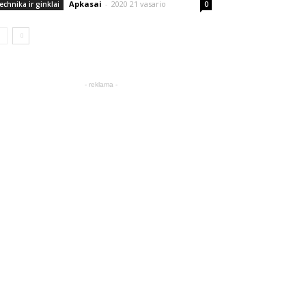
Apkasai
-
2020 21 vasario
echnika ir ginklai
0
- reklama -