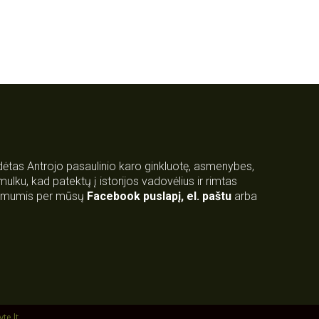
rdėtas Antrojo pasaulinio karo ginkluotę, asmenybes,
 smulku, kad patektų į istorijos vadovėlius ir rimtas
su mumis per mūsų
Facebook puslapį
,
el. paštu
arba
yte.lt