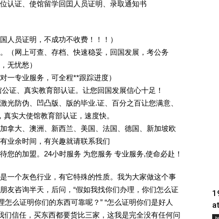
位认证、使馆留学回囯人员证明、录取通知书
回国人员证明，不成功不收费！！！）
。（网上可查、存档、快速稳妥，回国发展，考公务
业，无忧愁）
一对一专业服务，可全程**跟踪进度）
馆公证、真实教育部认证。让您回国发展信心十足！
激光防伪、凹凸版、版的毕业.证、百分之百让您满意、
单，真实大使馆教育部认证，速度快。
加拿大、澳洲、新西兰、美国、法国、德国、新加坡欧
有业余时间，有兴趣就请联系我们
您的加盟。24小时服务 为您服务 专业服务,使命必赴！
是一个灰色行业，有它特殊的性质。我为大家做这个事
朋友咨询半天，后问，“假如我找你们办理，你们怎么证
1
理怎么证明你们的东西可靠呢？” “怎么证明你们是好人
a
对我们信任，买东西都要货比三家，这我是完全没有任何问
Į