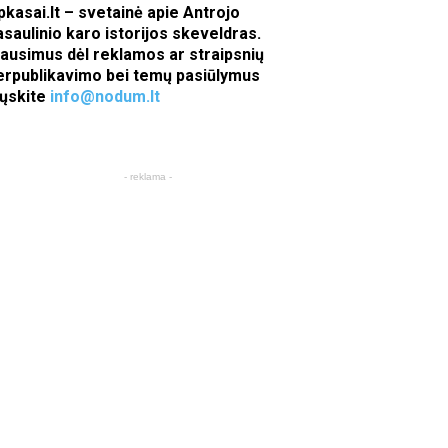
pkasai.lt – svetainė apie Antrojo
asaulinio karo istorijos skeveldras.
lausimus dėl reklamos ar straipsnių
erpublikavimo bei temų pasiūlymus
iųskite
info@nodum.lt
- reklama -