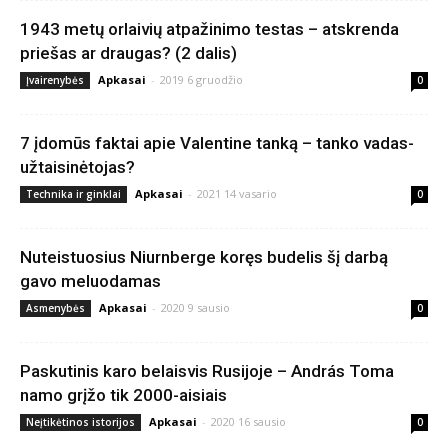
1943 metų orlaivių atpažinimo testas – atskrenda
priešas ar draugas? (2 dalis)
Apkasai
-
2019 6 gruodžio
Įvairenybės
0
7 įdomūs faktai apie Valentine tanką – tanko vadas-
užtaisinėtojas?
Apkasai
-
2021 14 vasario
Technika ir ginklai
0
Nuteistuosius Niurnberge koręs budelis šį darbą
gavo meluodamas
Apkasai
-
2020 9 sausio
Asmenybės
0
Paskutinis karo belaisvis Rusijoje – András Toma
namo grįžo tik 2000-aisiais
Apkasai
-
2020 16 sausio
Neįtikėtinos istorijos
0