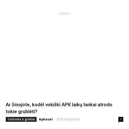
- reklama -
Ar žinojote, kodėl vokiški APK laikų tankai atrodo
tokie grublėti?
Apkasai
-
2019 8 lapkričio
Technika ir ginklai
1