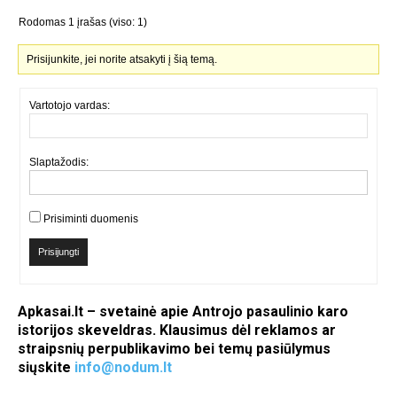
Rodomas 1 įrašas (viso: 1)
Prisijunkite, jei norite atsakyti į šią temą.
Vartotojo vardas:
Slaptažodis:
Prisiminti duomenis
Prisijungti
Apkasai.lt – svetainė apie Antrojo pasaulinio karo
istorijos skeveldras. Klausimus dėl reklamos ar
straipsnių perpublikavimo bei temų pasiūlymus
siųskite
info@nodum.lt