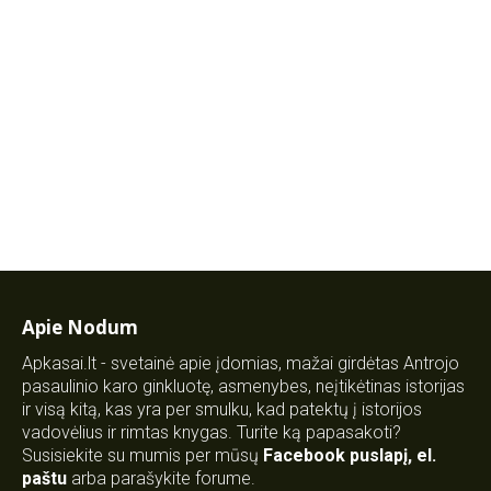
Apie Nodum
Apkasai.lt - svetainė apie įdomias, mažai girdėtas Antrojo
pasaulinio karo ginkluotę, asmenybes, neįtikėtinas istorijas
ir visą kitą, kas yra per smulku, kad patektų į istorijos
vadovėlius ir rimtas knygas. Turite ką papasakoti?
Susisiekite su mumis per mūsų
Facebook puslapį
,
el.
paštu
arba parašykite forume.