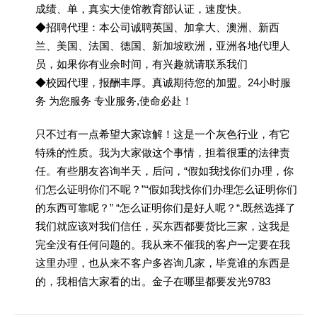
成绩、单，真实大使馆教育部认证，速度快。
◆招聘代理：本公司诚聘英国、加拿大、澳洲、新西
兰、美国、法国、德国、新加坡欧洲，亚洲各地代理人
员，如果你有业余时间，有兴趣就请联系我们
◆校园代理，报酬丰厚。真诚期待您的加盟。24小时服
务 为您服务 专业服务,使命必赴！
只不过有一点希望大家谅解！这是一个灰色行业，有它
特殊的性质。我为大家做这个事情，担着很重的法律责
任。有些朋友咨询半天，后问，“假如我找你们办理，你
们怎么证明你们不呢？”“假如我找你们办理怎么证明你们
的东西可靠呢？” “怎么证明你们是好人呢？“.既然选择了
我们就应该对我们信任，买东西都要货比三家，这我是
完全没有任何问题的。我从来不催我的客户一定要在我
这里办理，也从来不客户多咨询几家，毕竟谁的东西是
的，我相信大家看的出。金子在哪里都要发光9783