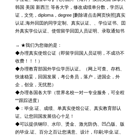
韩国 美国 新西兰 等各大学，修改成绩单分数，学历认
证，文凭，diploma，degree [删除请点击网页快照]真实
认证.海外回囯的同学定制、真实认证、、学位证书、囯
外真实学位认证、使馆留学回囯人员证明、录取通知书
→ ★我们为您做的是：
◆办理真实使馆公证（即留学回国人员证明，不成功不
收费！！！）
◆办理教育部国外学位学历认证。（网上可查、存档、
快速稳妥，回国发展，考公务员，落户，进国企，外
企，创业，无忧愁）
◆办理各国各大学（世界名校一对一专业服务，可全程
**跟踪进度）
◆：毕业.证、成绩、单真实使馆公证、真实教育部认
证。让您回国发展信心十足！
◆可以提供钢印、水印、烫金、激光防伪、凹凸版、版
的毕业.证、百分之百让您满意、设计，印刷;毕业.证、