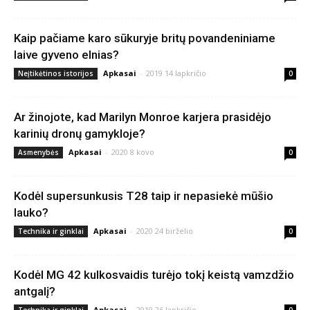
Kaip pačiame karo sūkuryje britų povandeniniame
laive gyveno elnias?
Apkasai
-
2019 14 lapkričio
Neįtikėtinos istorijos
0
Ar žinojote, kad Marilyn Monroe karjera prasidėjo
karinių dronų gamykloje?
Apkasai
-
2020 8 kovo
Asmenybės
0
Kodėl supersunkusis T28 taip ir nepasiekė mūšio
lauko?
Apkasai
-
2020 24 birželio
Technika ir ginklai
0
Kodėl MG 42 kulkosvaidis turėjo tokį keistą vamzdžio
antgalį?
Apkasai
-
2019 26 lapkričio