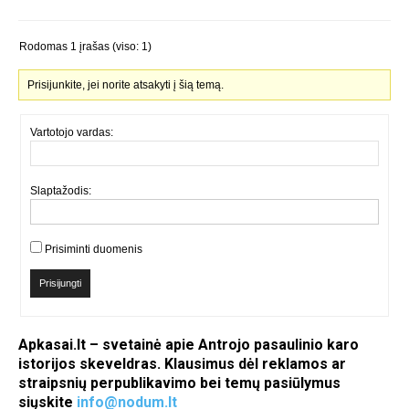
Rodomas 1 įrašas (viso: 1)
Prisijunkite, jei norite atsakyti į šią temą.
Vartotojo vardas:
Slaptažodis:
Prisiminti duomenis
Prisijungti
Apkasai.lt – svetainė apie Antrojo pasaulinio karo
istorijos skeveldras. Klausimus dėl reklamos ar
straipsnių perpublikavimo bei temų pasiūlymus
siųskite
info@nodum.lt