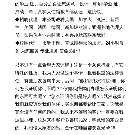
的毕业.证、百分之百让您满意、设计，印刷;毕业.证、
成绩、单，真实大使馆教育部认证，速度快。
◆招聘代理：本公司诚聘英国、加拿大、澳洲、新西
兰、美国、法国、德国、新加坡欧洲，亚洲各地代理人
员，如果你有业余时间，有兴趣就请联系我们
◆校园代理，报酬丰厚。真诚期待您的加盟。24小时服
务 为您服务 专业服务,使命必赴！
只不过有一点希望大家谅解！这是一个灰色行业，有它
特殊的性质。我为大家做这个事情，担着很重的法律责
任。有些朋友咨询半天，后问，“假如我找你们办理，你
们怎么证明你们不呢？”“假如我找你们办理怎么证明你们
的东西可靠呢？” “怎么证明你们是好人呢？“.既然选择了
我们就应该对我们信任，买东西都要货比三家，这我是
完全没有任何问题的。我从来不催我的客户一定要在我
这里办理，也从来不客户多咨询几家，毕竟谁的东西是
的，我相信大家看的出。金子在哪里都要发光5846