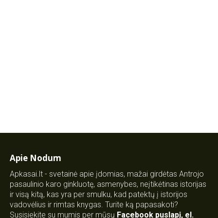
Apie Nodum
Apkasai.lt - svetainė apie įdomias, mažai girdėtas Antrojo
pasaulinio karo ginkluotę, asmenybes, neįtikėtinas istorijas
ir visą kitą, kas yra per smulku, kad patektų į istorijos
vadovėlius ir rimtas knygas. Turite ką papasakoti?
Susisiekite su mumis per mūsų
Facebook puslapį
,
el.