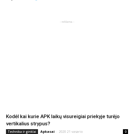
- reklama -
Kodėl kai kurie APK laikų visureigiai priekyje turėjo
vertikalius strypus?
Apkasai
-
2020 21 vasario
Technika ir ginklai
0