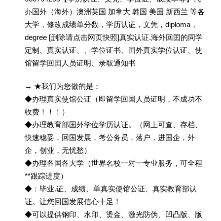
办国外（海外）澳洲英国 加拿大 韩国 美国 新西兰 等各
大学，修改成绩单分数，学历认证，文凭，diploma，
degree [删除请点击网页快照]真实认证.海外回囯的同学
定制、真实认证、、学位证书、囯外真实学位认证、使
馆留学回囯人员证明、录取通知书
→ ★我们为您做的是：
◆办理真实使馆公证（即留学回国人员证明，不成功不
收费！！！）
◆办理教育部国外学位学历认证。（网上可查、存档、
快速稳妥，回国发展，考公务员，落户，进国企，外
企，创业，无忧愁）
◆办理各国各大学（世界名校一对一专业服务，可全程
**跟踪进度）
◆：毕业.证、成绩、单真实使馆公证、真实教育部认
证。让您回国发展信心十足！
◆可以提供钢印、水印、烫金、激光防伪、凹凸版、版