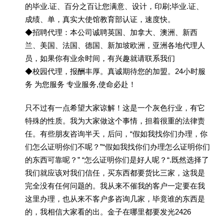
的毕业.证、百分之百让您满意、设计，印刷;毕业.证、
成绩、单，真实大使馆教育部认证，速度快。
◆招聘代理：本公司诚聘英国、加拿大、澳洲、新西
兰、美国、法国、德国、新加坡欧洲，亚洲各地代理人
员，如果你有业余时间，有兴趣就请联系我们
◆校园代理，报酬丰厚。真诚期待您的加盟。24小时服
务 为您服务 专业服务,使命必赴！
只不过有一点希望大家谅解！这是一个灰色行业，有它
特殊的性质。我为大家做这个事情，担着很重的法律责
任。有些朋友咨询半天，后问，“假如我找你们办理，你
们怎么证明你们不呢？”“假如我找你们办理怎么证明你们
的东西可靠呢？” “怎么证明你们是好人呢？“.既然选择了
我们就应该对我们信任，买东西都要货比三家，这我是
完全没有任何问题的。我从来不催我的客户一定要在我
这里办理，也从来不客户多咨询几家，毕竟谁的东西是
的，我相信大家看的出。金子在哪里都要发光2426