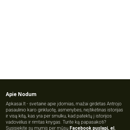
Apie Nodum
Apkasai.lt - svetainė apie įdomias, mažai girdėtas Antrojo
pasaulinio karo ginkluotę, asmenybes, neįtikėtinas istorijas
ir visą kitą, kas yra per smulku, kad patektų į istorijos
vadovėlius ir rimtas knygas. Turite ką papasakoti?
Susisiekite su mumis per mūsų
Facebook puslapį
,
el.