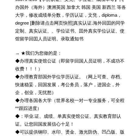
办国外（海外）澳洲英国 加拿大 韩国 美国 新西兰 等各
大学，修改成绩单分数，学历认证，文凭，diploma，
degree [删除请点击网页快照]真实认证.海外回囯的同学
定制、真实认证、、学位证书、囯外真实学位认证、使
馆留学回囯人员证明、录取通知书
→ ★我们为您做的是：
◆办理真实使馆公证（即留学回国人员证明，不成功不
收费！！！）
◆办理教育部国外学位学历认证。（网上可查、存档、
快速稳妥，回国发展，考公务员，落户，进国企，外
企，创业，无忧愁）
◆办理各国各大学（世界名校一对一专业服务，可全程
**跟踪进度）
◆：毕业.证、成绩、单真实使馆公证、真实教育部认
证。让您回国发展信心十足！
◆可以提供钢印、水印、烫金、激光防伪、凹凸版、版