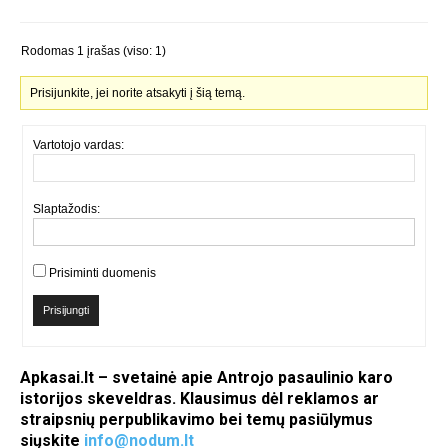
Rodomas 1 įrašas (viso: 1)
Prisijunkite, jei norite atsakyti į šią temą.
Vartotojo vardas:
Slaptažodis:
Prisiminti duomenis
Prisijungti
Apkasai.lt – svetainė apie Antrojo pasaulinio karo
istorijos skeveldras. Klausimus dėl reklamos ar
straipsnių perpublikavimo bei temų pasiūlymus
siųskite
info@nodum.lt