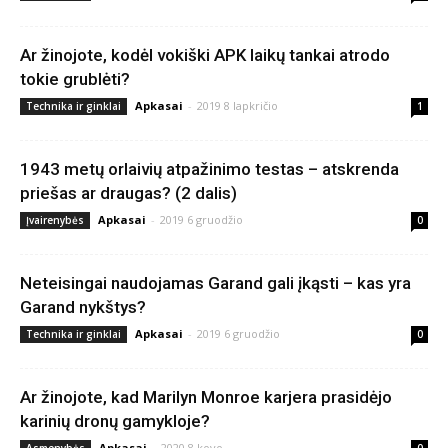
Ar žinojote, kodėl vokiški APK laikų tankai atrodo
tokie grublėti?
Apkasai
-
2019 8 lapkričio
Technika ir ginklai
1
1943 metų orlaivių atpažinimo testas – atskrenda
priešas ar draugas? (2 dalis)
Apkasai
-
2019 6 gruodžio
Įvairenybės
0
Neteisingai naudojamas Garand gali įkąsti – kas yra
Garand nykštys?
Apkasai
-
2019 6 gruodžio
Technika ir ginklai
0
Ar žinojote, kad Marilyn Monroe karjera prasidėjo
karinių dronų gamykloje?
Apkasai
-
2020 8 kovo