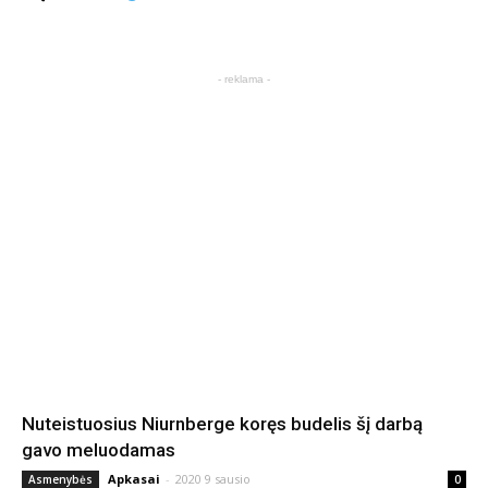
- reklama -
Nuteistuosius Niurnberge koręs budelis šį darbą
gavo meluodamas
Apkasai
-
2020 9 sausio
Asmenybės
0