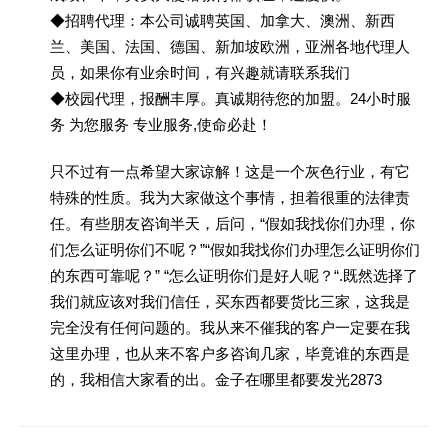
◆招聘代理：本公司诚聘英国、加拿大、澳洲、新西
兰、美国、法国、德国、新加坡欧洲，亚洲各地代理人
员，如果你有业余时间，有兴趣就请联系我们
◆校园代理，报酬丰厚。真诚期待您的加盟。24小时服
务 为您服务 专业服务,使命必赴！
只不过有一点希望大家谅解！这是一个灰色行业，有它
特殊的性质。我为大家做这个事情，担着很重的法律责
任。有些朋友咨询半天，后问，“假如我找你们办理，你
们怎么证明你们不呢？”“假如我找你们办理怎么证明你们
的东西可靠呢？” “怎么证明你们是好人呢？“.既然选择了
我们就应该对我们信任，买东西都要货比三家，这我是
完全没有任何问题的。我从来不催我的客户一定要在我
这里办理，也从来不客户多咨询几家，毕竟谁的东西是
的，我相信大家看的出。金子在哪里都要发光2873