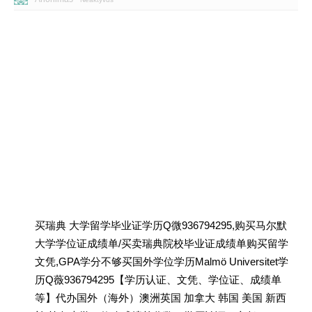
买瑞典 大学留学毕业证学历Q微936794295,购买马尔默
大学学位证成绩单/买卖瑞典院校毕业证成绩单购买留学
文凭,GPA学分不够买国外学位学历Malmö Universitet学
历Q薇936794295【学历认证、文凭、学位证、成绩单
等】代办国外（海外）澳洲英国 加拿大 韩国 美国 新西