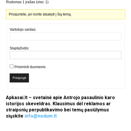
Rodomas 1 įrašas (viso: 1)
Prisijunkite, jei norite atsakyti į šią temą.
Vartotojo vardas:
Slaptažodis:
Prisiminti duomenis
Prisijungti
Apkasai.lt – svetainė apie Antrojo pasaulinio karo
istorijos skeveldras. Klausimus dėl reklamos ar
straipsnių perpublikavimo bei temų pasiūlymus
siųskite
info@nodum.lt