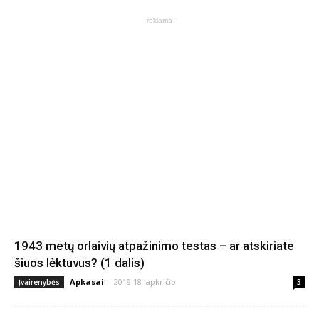
- reklama -
1943 metų orlaivių atpažinimo testas – ar atskiriate
šiuos lėktuvus? (1 dalis)
Apkasai
-
2019 18 lapkričio
Įvairenybės
3