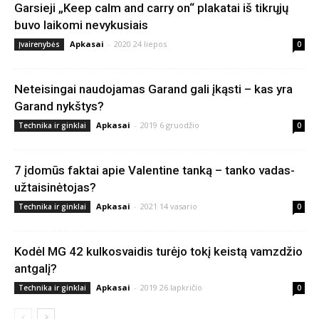
Garsieji „Keep calm and carry on“ plakatai iš tikrųjų
buvo laikomi nevykusiais
Apkasai
-
2020 24 liepos
Įvairenybės
0
Neteisingai naudojamas Garand gali įkąsti – kas yra
Garand nykštys?
Apkasai
-
2019 6 gruodžio
Technika ir ginklai
0
7 įdomūs faktai apie Valentine tanką – tanko vadas-
užtaisinėtojas?
Apkasai
-
2021 14 vasario
Technika ir ginklai
0
Kodėl MG 42 kulkosvaidis turėjo tokį keistą vamzdžio
antgalį?
Apkasai
-
2019 26 lapkričio
Technika ir ginklai
0