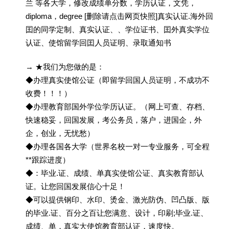
兰 等各大学，修改成绩单分数，学历认证，文凭，
diploma，degree [删除请点击网页快照]真实认证.海外回
囯的同学定制、真实认证、、学位证书、囯外真实学位
认证、使馆留学回囯人员证明、录取通知书
→ ★我们为您做的是：
◆办理真实使馆公证（即留学回国人员证明，不成功不
收费！！！）
◆办理教育部国外学位学历认证。（网上可查、存档、
快速稳妥，回国发展，考公务员，落户，进国企，外
企，创业，无忧愁）
◆办理各国各大学（世界名校一对一专业服务，可全程
**跟踪进度）
◆：毕业.证、成绩、单真实使馆公证、真实教育部认
证。让您回国发展信心十足！
◆可以提供钢印、水印、烫金、激光防伪、凹凸版、版
的毕业.证、百分之百让您满意、设计，印刷;毕业.证、
成绩、单，真实大使馆教育部认证，速度快。