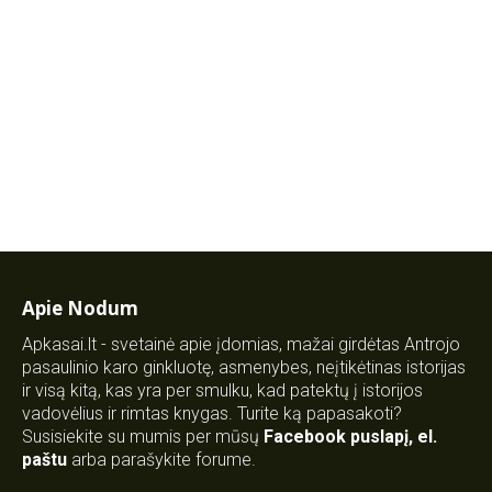
Apie Nodum
Apkasai.lt - svetainė apie įdomias, mažai girdėtas Antrojo
pasaulinio karo ginkluotę, asmenybes, neįtikėtinas istorijas
ir visą kitą, kas yra per smulku, kad patektų į istorijos
vadovėlius ir rimtas knygas. Turite ką papasakoti?
Susisiekite su mumis per mūsų
Facebook puslapį
,
el.
paštu
arba parašykite forume.