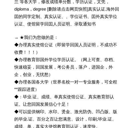
兰 等各大学，修改成绩单分数，学历认证，文凭，
diploma，degree [删除请点击网页快照]真实认证.海外回
囯的同学定制、真实认证、、学位证书、囯外真实学位
认证、使馆留学回囯人员证明、录取通知书
→ ★我们为您做的是：
◆办理真实使馆公证（即留学回国人员证明，不成功不
收费！！！）
◆办理教育部国外学位学历认证。（网上可查、存档、
快速稳妥，回国发展，考公务员，落户，进国企，外
企，创业，无忧愁）
◆办理各国各大学（世界名校一对一专业服务，可全程
**跟踪进度）
◆：毕业.证、成绩、单真实使馆公证、真实教育部认
证。让您回国发展信心十足！
◆可以提供钢印、水印、烫金、激光防伪、凹凸版、版
的毕业.证、百分之百让您满意、设计，印刷;毕业.证、
成绩、单，真实大使馆教育部认证，速度快。