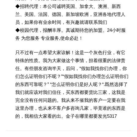
◆招聘代理：本公司诚聘英国、加拿大、澳洲、新西
兰、美国、法国、德国、新加坡欧洲，亚洲各地代理人
员，如果你有业余时间，有兴趣就请联系我们
◆校园代理，报酬丰厚。真诚期待您的加盟。24小时服
务 为您服务 专业服务,使命必赴！
只不过有一点希望大家谅解！这是一个灰色行业，有它
特殊的性质。我为大家做这个事情，担着很重的法律责
任。有些朋友咨询半天，后问，“假如我找你们办理，你
们怎么证明你们不呢？”“假如我找你们办理怎么证明你们
的东西可靠呢？” “怎么证明你们是好人呢？“.既然选择了
我们就应该对我们信任，买东西都要货比三家，这我是
完全没有任何问题的。我从来不催我的客户一定要在我
这里办理，也从来不客户多咨询几家，毕竟谁的东西是
的，我相信大家看的出。金子在哪里都要发光5317