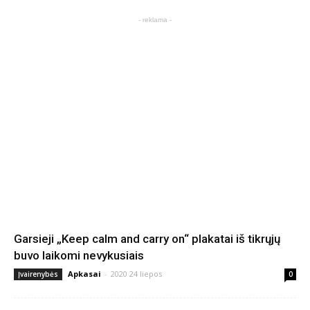
- reklama -
Garsieji „Keep calm and carry on“ plakatai iš tikrųjų
buvo laikomi nevykusiais
Apkasai
-
2020 24 liepos
Įvairenybės
0