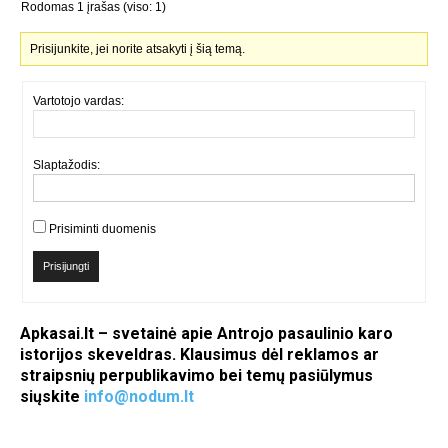
Rodomas 1 įrašas (viso: 1)
Prisijunkite, jei norite atsakyti į šią temą.
Vartotojo vardas:
Slaptažodis:
Prisiminti duomenis
Prisijungti
Apkasai.lt – svetainė apie Antrojo pasaulinio karo
istorijos skeveldras. Klausimus dėl reklamos ar
straipsnių perpublikavimo bei temų pasiūlymus
siųskite
info@nodum.lt