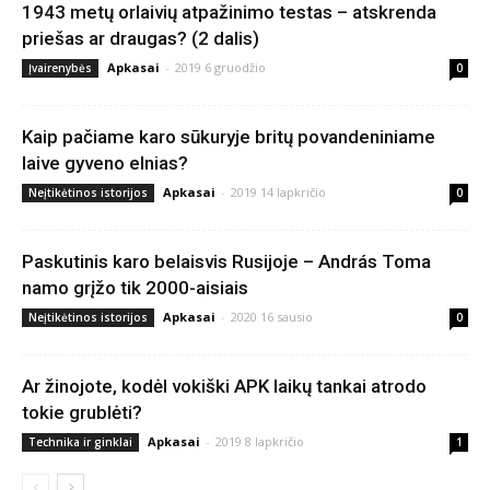
1943 metų orlaivių atpažinimo testas – atskrenda
priešas ar draugas? (2 dalis)
Apkasai
-
2019 6 gruodžio
Įvairenybės
0
Kaip pačiame karo sūkuryje britų povandeniniame
laive gyveno elnias?
Apkasai
-
2019 14 lapkričio
Neįtikėtinos istorijos
0
Paskutinis karo belaisvis Rusijoje – András Toma
namo grįžo tik 2000-aisiais
Apkasai
-
2020 16 sausio
Neįtikėtinos istorijos
0
Ar žinojote, kodėl vokiški APK laikų tankai atrodo
tokie grublėti?
Apkasai
-
2019 8 lapkričio
Technika ir ginklai
1