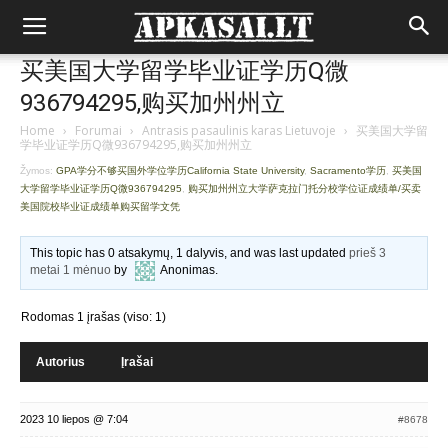
买美国大学留学毕业证学历Q微
936794295,购买加州州立
Home
›
Forumai
›
Antrasis pasaulinis karas Lietuvoje
›
买美国大学留
学毕业证学历Q微936794295,购买加州州立
Žymos:
GPA学分不够买国外学位学历California State University
,
Sacramento学历
,
买美国
大学留学毕业证学历Q微936794295
,
购买加州州立大学萨克拉门托分校学位证成绩单/买卖
美国院校毕业证成绩单购买留学文凭
This topic has 0 atsakymų, 1 dalyvis, and was last updated
prieš 3
metai 1 mėnuo
by
Anonimas
.
Rodomas 1 įrašas (viso: 1)
Autorius
Įrašai
2023 10 liepos @ 7:04
#8678