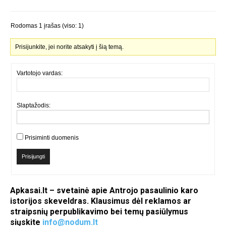
Rodomas 1 įrašas (viso: 1)
Prisijunkite, jei norite atsakyti į šią temą.
Vartotojo vardas:
Slaptažodis:
Prisiminti duomenis
Prisijungti
Apkasai.lt – svetainė apie Antrojo pasaulinio karo
istorijos skeveldras. Klausimus dėl reklamos ar
straipsnių perpublikavimo bei temų pasiūlymus
siųskite
info@nodum.lt