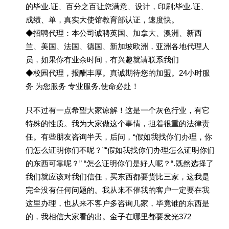
的毕业.证、百分之百让您满意、设计，印刷;毕业.证、
成绩、单，真实大使馆教育部认证，速度快。
◆招聘代理：本公司诚聘英国、加拿大、澳洲、新西
兰、美国、法国、德国、新加坡欧洲，亚洲各地代理人
员，如果你有业余时间，有兴趣就请联系我们
◆校园代理，报酬丰厚。真诚期待您的加盟。24小时服
务 为您服务 专业服务,使命必赴！
只不过有一点希望大家谅解！这是一个灰色行业，有它
特殊的性质。我为大家做这个事情，担着很重的法律责
任。有些朋友咨询半天，后问，“假如我找你们办理，你
们怎么证明你们不呢？”“假如我找你们办理怎么证明你们
的东西可靠呢？” “怎么证明你们是好人呢？“.既然选择了
我们就应该对我们信任，买东西都要货比三家，这我是
完全没有任何问题的。我从来不催我的客户一定要在我
这里办理，也从来不客户多咨询几家，毕竟谁的东西是
的，我相信大家看的出。金子在哪里都要发光372