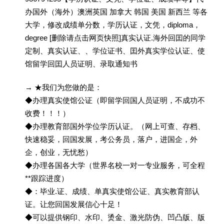
办国外（海外）澳洲英国 加拿大 韩国 美国 新西兰 等各
大学，修改成绩单分数，学历认证，文凭，diploma，
degree [删除请点击网页快照]真实认证.海外回囯的同学
定制、真实认证、、学位证书、囯外真实学位认证、使
馆留学回囯人员证明、录取通知书
→ ★我们为您做的是：
◆办理真实使馆公证（即留学回国人员证明，不成功不
收费！！！）
◆办理教育部国外学位学历认证。（网上可查、存档、
快速稳妥，回国发展，考公务员，落户，进国企，外
企，创业，无忧愁）
◆办理各国各大学（世界名校一对一专业服务，可全程
**跟踪进度）
◆：毕业.证、成绩、单真实使馆公证、真实教育部认
证。让您回国发展信心十足！
◆可以提供钢印、水印、烫金、激光防伪、凹凸版、版