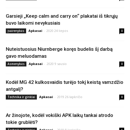
Garsieji „Keep calm and carry on“ plakatai iš tikrųjų
buvo laikomi nevykusiais
Apkasai
-
2020 24 liepos
Įvairenybės
0
Nuteistuosius Niurnberge koręs budelis šį darbą
gavo meluodamas
Apkasai
-
2020 9 sausio
Asmenybės
0
Kodėl MG 42 kulkosvaidis turėjo tokį keistą vamzdžio
antgalį?
Apkasai
-
2019 26 lapkričio
Technika ir ginklai
0
Ar žinojote, kodėl vokiški APK laikų tankai atrodo
tokie grublėti?
Apkasai
-
2019 8 lapkričio