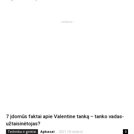
- reklama -
7 įdomūs faktai apie Valentine tanką – tanko vadas-
užtaisinėtojas?
Apkasai
-
2021 14 vasario
Technika ir ginklai
0