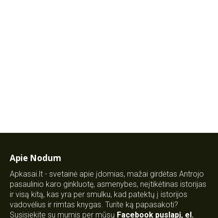
Apie Nodum
Apkasai.lt - svetainė apie įdomias, mažai girdėtas Antrojo
pasaulinio karo ginkluotę, asmenybes, neįtikėtinas istorijas
ir visą kitą, kas yra per smulku, kad patektų į istorijos
vadovėlius ir rimtas knygas. Turite ką papasakoti?
Susisiekite su mumis per mūsų
Facebook puslapį
,
el.