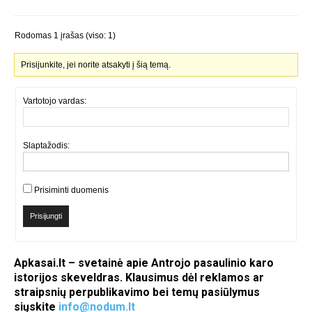
Rodomas 1 įrašas (viso: 1)
Prisijunkite, jei norite atsakyti į šią temą.
Vartotojo vardas:
Slaptažodis:
Prisiminti duomenis
Prisijungti
Apkasai.lt – svetainė apie Antrojo pasaulinio karo
istorijos skeveldras. Klausimus dėl reklamos ar
straipsnių perpublikavimo bei temų pasiūlymus
siųskite
info@nodum.lt