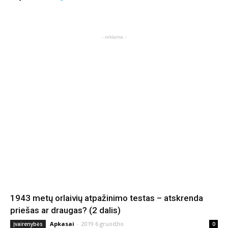
- reklama -
1943 metų orlaivių atpažinimo testas – atskrenda
priešas ar draugas? (2 dalis)
Apkasai
-
2019 6 gruodžio
Įvairenybės
0