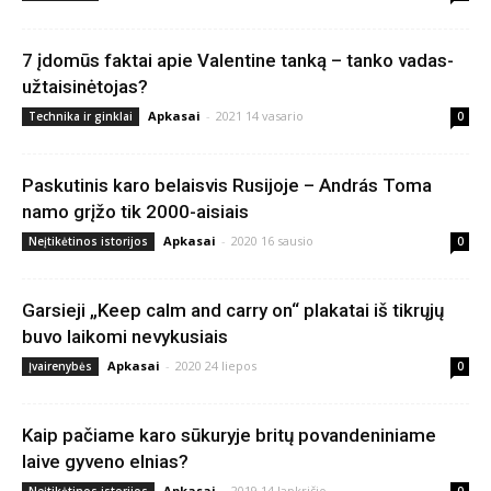
7 įdomūs faktai apie Valentine tanką – tanko vadas-
užtaisinėtojas?
Apkasai
-
2021 14 vasario
Technika ir ginklai
0
Paskutinis karo belaisvis Rusijoje – András Toma
namo grįžo tik 2000-aisiais
Apkasai
-
2020 16 sausio
Neįtikėtinos istorijos
0
Garsieji „Keep calm and carry on“ plakatai iš tikrųjų
buvo laikomi nevykusiais
Apkasai
-
2020 24 liepos
Įvairenybės
0
Kaip pačiame karo sūkuryje britų povandeniniame
laive gyveno elnias?
Apkasai
-
2019 14 lapkričio