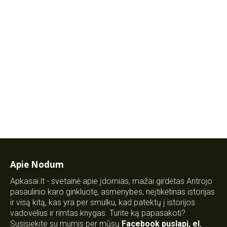
Apie Nodum
Apkasai.lt - svetainė apie įdomias, mažai girdėtas Antrojo
pasaulinio karo ginkluotę, asmenybes, neįtikėtinas istorijas
ir visą kitą, kas yra per smulku, kad patektų į istorijos
vadovėlius ir rimtas knygas. Turite ką papasakoti?
Susisiekite su mumis per mūsų
Facebook puslapį
,
el.