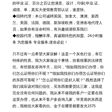
的毕业.证、百分之百让您满意、设计，印刷;毕业.证、
成绩、单，真实大使馆教育部认证，速度快。
◆招聘代理：本公司诚聘英国、加拿大、澳洲、新西
兰、美国、法国、德国、新加坡欧洲，亚洲各地代理人
员，如果你有业余时间，有兴趣就请联系我们
◆校园代理，报酬丰厚。真诚期待您的加盟。24小时服
务 为您服务 专业服务,使命必赴！
只不过有一点希望大家谅解！这是一个灰色行业，有它
特殊的性质。我为大家做这个事情，担着很重的法律责
任。有些朋友咨询半天，后问，“假如我找你们办理，你
们怎么证明你们不呢？”“假如我找你们办理怎么证明你们
的东西可靠呢？” “怎么证明你们是好人呢？“.既然选择了
我们就应该对我们信任，买东西都要货比三家，这我是
完全没有任何问题的。我从来不催我的客户一定要在我
这里办理，也从来不客户多咨询几家，毕竟谁的东西是
的，我相信大家看的出。金子在哪里都要发光1575