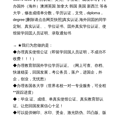
办国外（海外）澳洲英国 加拿大 韩国 美国 新西兰 等各
大学，修改成绩单分数，学历认证，文凭，diploma，
degree [删除请点击网页快照]真实认证.海外回囯的同学
定制、真实认证、、学位证书、囯外真实学位认证、使
馆留学回囯人员证明、录取通知书
→ ★我们为您做的是：
◆办理真实使馆公证（即留学回国人员证明，不成功不
收费！！！）
◆办理教育部国外学位学历认证。（网上可查、存档、
快速稳妥，回国发展，考公务员，落户，进国企，外
企，创业，无忧愁）
◆办理各国各大学（世界名校一对一专业服务，可全程
**跟踪进度）
◆：毕业.证、成绩、单真实使馆公证、真实教育部认
证。让您回国发展信心十足！
◆可以提供钢印、水印、烫金、激光防伪、凹凸版、版