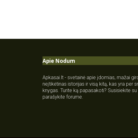
Apie Nodum
Apkasai.lt - svetainė apie įdomias, mažai gi
neįtikėtinas istorijas ir visą kitą, kas yra per
knygas. Turite ką papasakoti? Susisiekite 
parašykite forume.