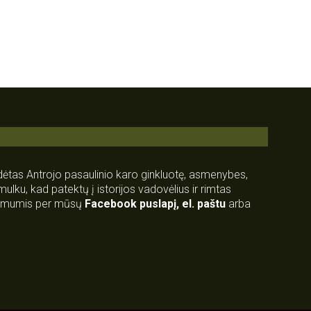
rdėtas Antrojo pasaulinio karo ginkluotę, asmenybes,
 smulku, kad patektų į istorijos vadovėlius ir rimtas
su mumis per mūsų
Facebook puslapį
,
el. paštu
arba