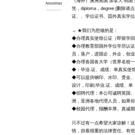
（海外）澳洲英国 加拿大 韩国
Anonimas
凭，diploma，degree 
Neaktyvus
证、、学位证书、囯外真实学位
→ ★我们为您做的是：
◆办理真实使馆公证（即留学
◆办理教育部国外学位学历认证
员，落户，进国企，外企，创
◆办理各国各大学（世界名校
◆：毕业.证、成绩、单真实使
◆可以提供钢印、水印、烫金、
设计，印刷;毕业.证、成绩、
◆招聘代理：本公司诚聘英国、
洲，亚洲各地代理人员，如果你
◆校园代理，报酬丰厚。真诚期待
只不过有一点希望大家谅解！这
情，担着很重的法律责任。有些