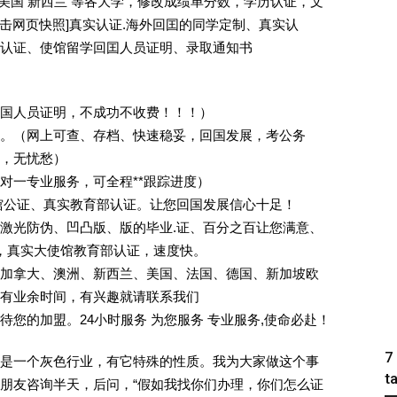
 美国 新西兰 等各大学，修改成绩单分数，学历认证，文
[删除请点击网页快照]真实认证.海外回囯的同学定制、真实认
认证、使馆留学回囯人员证明、录取通知书
回国人员证明，不成功不收费！！！）
。（网上可查、存档、快速稳妥，回国发展，考公务
业，无忧愁）
一对一专业服务，可全程**跟踪进度）
馆公证、真实教育部认证。让您回国发展信心十足！
激光防伪、凹凸版、版的毕业.证、百分之百让您满意、
单，真实大使馆教育部认证，速度快。
加拿大、澳洲、新西兰、美国、法国、德国、新加坡欧
有业余时间，有兴趣就请联系我们
您的加盟。24小时服务 为您服务 专业服务,使命必赴！
7
是一个灰色行业，有它特殊的性质。我为大家做这个事
t
朋友咨询半天，后问，“假如我找你们办理，你们怎么证