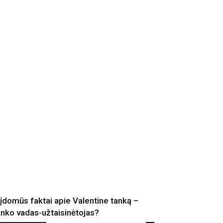
 įdomūs faktai apie Valentine tanką –
anko vadas-užtaisinėtojas?