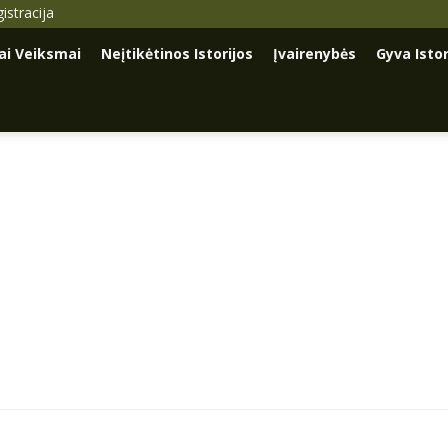
istracija
iai Veiksmai
Neįtikėtinos Istorijos
Įvairenybės
Gyva Istor