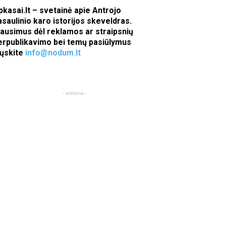
pkasai.lt – svetainė apie Antrojo
asaulinio karo istorijos skeveldras.
lausimus dėl reklamos ar straipsnių
erpublikavimo bei temų pasiūlymus
iųskite
info@nodum.lt
- reklama -