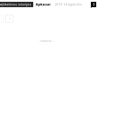
Apkasai
-
2019 14 lapkričio
eįtikėtinos istorijos
0
- reklama -