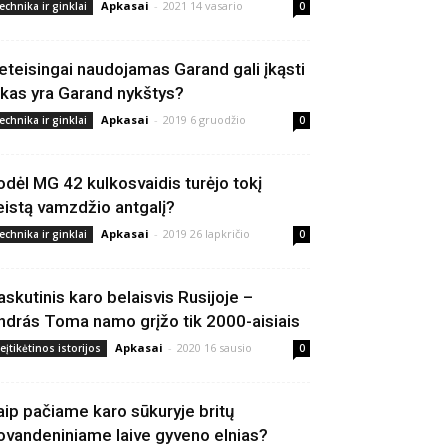
Apkasai
-
2021 14 vasario
echnika ir ginklai
0
eteisingai naudojamas Garand gali įkąsti
 kas yra Garand nykštys?
Apkasai
-
2019 6 gruodžio
echnika ir ginklai
0
odėl MG 42 kulkosvaidis turėjo tokį
eistą vamzdžio antgalį?
Apkasai
-
2019 26 lapkričio
echnika ir ginklai
0
askutinis karo belaisvis Rusijoje –
ndrás Toma namo grįžo tik 2000-aisiais
Apkasai
-
2020 16 sausio
eįtikėtinos istorijos
0
aip pačiame karo sūkuryje britų
ovandeniniame laive gyveno elnias?