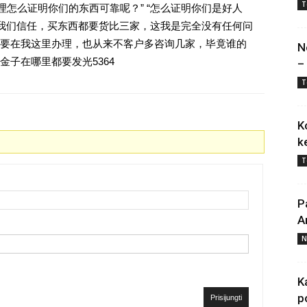
T
理怎么证明你们的东西可靠呢？” “怎么证明你们是好人
对我们信任，买东西都要货比三家，这我是完全没有任何问
要在我这里办理，也从来不客户多咨询几家，毕竟谁的
N
子在哪里都要发光5364
–
T
K
k
T
P
A
N
K
p
Prisijungti