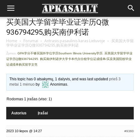
买美国大学留学毕业证学历Q微
936794295,购买南伊利诺
Home
›
Forumai
›
Antrasis pasaulinis karas Lietuvoje
›
买美国大学留
学毕业证学历Q微936794295,购买南伊利诺
Žymos:
GPA学分不够买国外学位学历Southern Illinois University学历
,
买美国大学留学毕业
证学历Q微936794295
,
购买南伊利诺伊大学卡本代尔分校学位证成绩单/买卖美国院校毕业
证成绩单购买留学文凭
This topic has 0 atsakymų, 1 dalyvis, and was last updated
prieš 3
metai 1 mėnuo
by
Anonimas
.
Rodomas 1 įrašas (viso: 1)
Autorius
Įrašai
2023 10 liepos @ 14:27
#9360