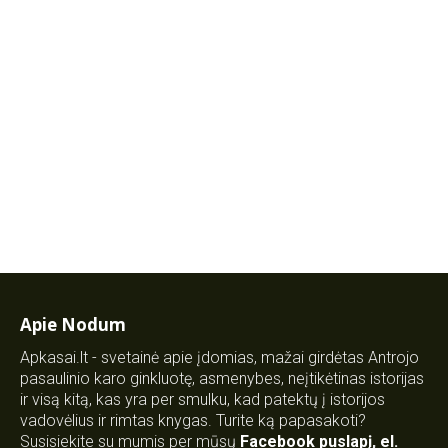
Apie Nodum
Apkasai.lt - svetainė apie įdomias, mažai girdėtas Antrojo
pasaulinio karo ginkluotę, asmenybes, neįtikėtinas istorijas
ir visą kitą, kas yra per smulku, kad patektų į istorijos
vadovėlius ir rimtas knygas. Turite ką papasakoti?
Susisiekite su mumis per mūsų
Facebook puslapį
,
el.