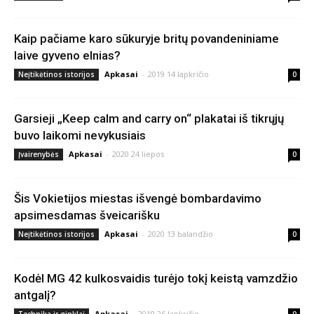
Kaip pačiame karo sūkuryje britų povandeniniame
laive gyveno elnias?
Apkasai
-
2019 14 lapkričio
Neįtikėtinos istorijos
0
Garsieji „Keep calm and carry on“ plakatai iš tikrųjų
buvo laikomi nevykusiais
Apkasai
-
2020 24 liepos
Įvairenybės
0
Šis Vokietijos miestas išvengė bombardavimo
apsimesdamas šveicarišku
Apkasai
-
2020 13 balandžio
Neįtikėtinos istorijos
0
Kodėl MG 42 kulkosvaidis turėjo tokį keistą vamzdžio
antgalį?
Apkasai
-
2019 26 lapkričio