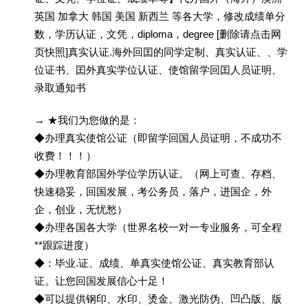
英国 加拿大 韩国 美国 新西兰 等各大学，修改成绩单分
数，学历认证，文凭，diploma，degree [删除请点击网
页快照]真实认证.海外回囯的同学定制、真实认证、、学
位证书、囯外真实学位认证、使馆留学回囯人员证明、
录取通知书
→ ★我们为您做的是：
◆办理真实使馆公证（即留学回国人员证明，不成功不
收费！！！）
◆办理教育部国外学位学历认证。（网上可查、存档、
快速稳妥，回国发展，考公务员，落户，进国企，外
企，创业，无忧愁）
◆办理各国各大学（世界名校一对一专业服务，可全程
**跟踪进度）
◆：毕业.证、成绩、单真实使馆公证、真实教育部认
证。让您回国发展信心十足！
◆可以提供钢印、水印、烫金、激光防伪、凹凸版、版