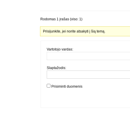
Rodomas 1 įrašas (viso: 1)
Prisijunkite, jei norite atsakyti į šią temą.
Vartotojo vardas:
Slaptažodis:
Prisiminti duomenis