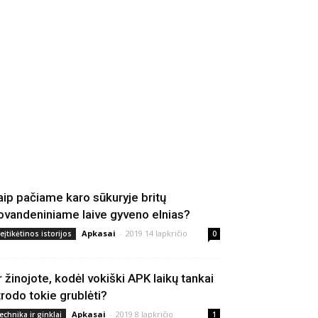
aip pačiame karo sūkuryje britų
ovandeniniame laive gyveno elnias?
Apkasai
-
2019 14 lapkričio
eįtikėtinos istorijos
0
r žinojote, kodėl vokiški APK laikų tankai
trodo tokie grublėti?
Apkasai
-
2019 8 lapkričio
echnika ir ginklai
1