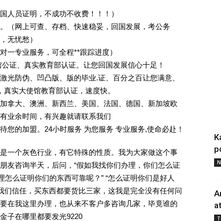
回国人员证明，不成功不收费！！！）
。（网上可查、存档、快速稳妥，回国发展，考公务
业，无忧愁）
一对一专业服务，可全程**跟踪进度）
馆公证、真实教育部认证。让您回国发展信心十足！
激光防伪、凹凸版、版的毕业.证、百分之百让您满意、
单，真实大使馆教育部认证，速度快。
加拿大、澳洲、新西兰、美国、法国、德国、新加坡欧
有业余时间，有兴趣就请联系我们
您的加盟。24小时服务 为您服务 专业服务,使命必赴！
K
p
是一个灰色行业，有它特殊的性质。我为大家做这个事
N
朋友咨询半天，后问，“假如我找你们办理，你们怎么证
理怎么证明你们的东西可靠呢？” “怎么证明你们是好人
对我们信任，买东西都要货比三家，这我是完全没有任何问
A
要在我这里办理，也从来不客户多咨询几家，毕竟谁的
a
子在哪里都要发光9220
T