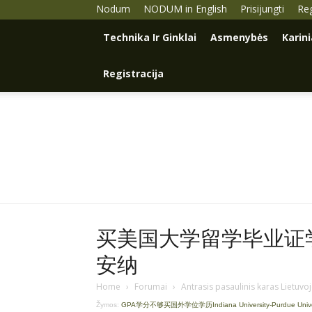
Nodum
NODUM in English
Prisijungti
Reg
Technika Ir Ginklai
Asmenybės
Karin
Registracija
买美国大学留学毕业证学历
安纳
Home
›
Forumai
›
Antrasis pasaulinis karas Lietuvo
Žymos:
GPA学分不够买国外学位学历Indiana University-Purdue Univers