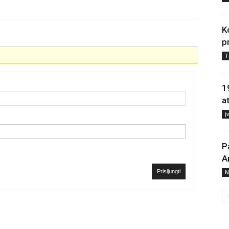
K
p
T
1
a
Į
P
A
Prisijungti
N