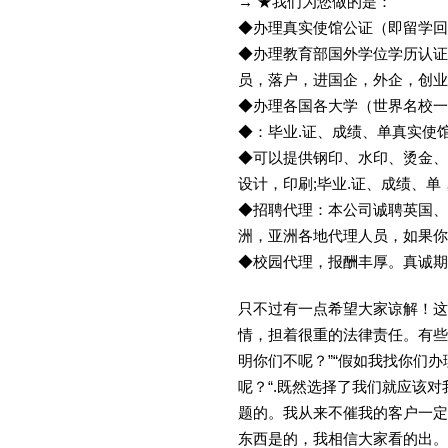
→ ★我们为您做的是：
◆办理真实使馆公证（即留学
◆办理教育部国外学位学历认证
员，落户，进国企，外企，创
◆办理各国各大学（世界名校
◆：毕业.证、成绩、单真实使
◆可以提供钢印、水印、烫金、
设计，印刷;毕业.证、成绩、
◆招聘代理：本公司诚聘英国、
洲，亚洲各地代理人员，如果你
◆校园代理，报酬丰厚。真诚期待
只不过有一点希望大家谅解！这
情，担着很重的法律责任。有些
明你们不呢？”“假如我找你们办
呢？“.既然选择了我们就应该
题的。我从来不催我的客户一定
东西是的，我相信大家看的出。金