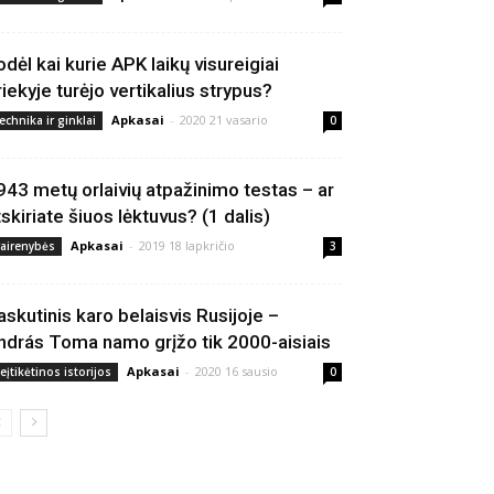
odėl kai kurie APK laikų visureigiai
riekyje turėjo vertikalius strypus?
Apkasai
-
2020 21 vasario
echnika ir ginklai
0
943 metų orlaivių atpažinimo testas – ar
tskiriate šiuos lėktuvus? (1 dalis)
Apkasai
-
2019 18 lapkričio
vairenybės
3
askutinis karo belaisvis Rusijoje –
ndrás Toma namo grįžo tik 2000-aisiais
Apkasai
-
2020 16 sausio
eįtikėtinos istorijos
0