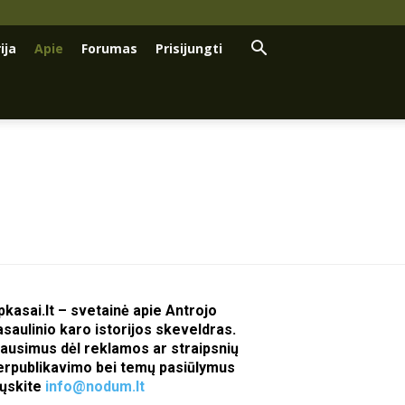
ija
Apie
Forumas
Prisijungti
pkasai.lt – svetainė apie Antrojo
asaulinio karo istorijos skeveldras.
lausimus dėl reklamos ar straipsnių
erpublikavimo bei temų pasiūlymus
iųskite
info@nodum.lt