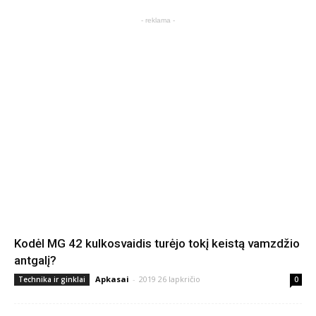
- reklama -
Kodėl MG 42 kulkosvaidis turėjo tokį keistą vamzdžio
antgalį?
Apkasai
-
2019 26 lapkričio
Technika ir ginklai
0