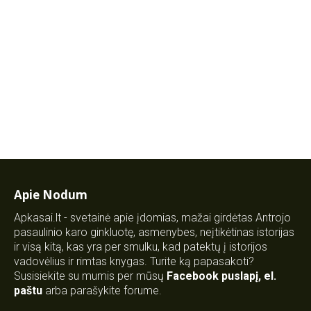
Apie Nodum
Apkasai.lt - svetainė apie įdomias, mažai girdėtas Antrojo
pasaulinio karo ginkluotę, asmenybes, neįtikėtinas istorijas
ir visą kitą, kas yra per smulku, kad patektų į istorijos
vadovėlius ir rimtas knygas. Turite ką papasakoti?
Susisiekite su mumis per mūsų
Facebook puslapį
,
el.
paštu
arba parašykite forume.