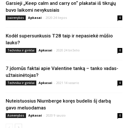
Garsieji „Keep calm and carry on“ plakatai iš tikrųjų
buvo laikomi nevykusiais
Apkasai
-
2020 24 liepos
Įvairenybės
0
Kodėl supersunkusis T28 taip ir nepasiekė mūšio
lauko?
Apkasai
-
2020 24 birželio
Technika ir ginklai
0
7 įdomūs faktai apie Valentine tanką – tanko vadas-
užtaisinėtojas?
Apkasai
-
2021 14 vasario
Technika ir ginklai
0
Nuteistuosius Niurnberge koręs budelis šį darbą
gavo meluodamas
Apkasai
-
2020 9 sausio
Asmenybės
0