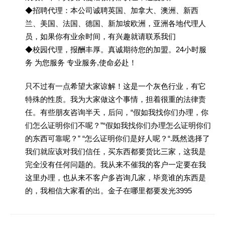
◆招聘代理：本公司诚聘英国、加拿大、澳洲、新西
兰、美国、法国、德国、新加坡欧洲，亚洲各地代理人
员，如果你有业余时间，有兴趣就请联系我们
◆校园代理，报酬丰厚。真诚期待您的加盟。24小时服
务 为您服务 专业服务,使命必赴！
只不过有一点希望大家谅解！这是一个灰色行业，有它
特殊的性质。我为大家做这个事情，担着很重的法律责
任。有些朋友咨询半天，后问，“假如我找你们办理，你
们怎么证明你们不呢？”“假如我找你们办理怎么证明你们
的东西可靠呢？” “怎么证明你们是好人呢？“.既然选择了
我们就应该对我们信任，买东西都要货比三家，这我是
完全没有任何问题的。我从来不催我的客户一定要在我
这里办理，也从来不客户多咨询几家，毕竟谁的东西是
的，我相信大家看的出。金子在哪里都要发光3995