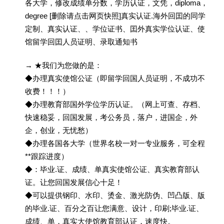
各大学，修改成绩单分数，学历认证，文凭，diploma，
degree [删除请点击网页快照]真实认证.海外回囯的同学
定制、真实认证、、学位证书、囯外真实学位认证、使
馆留学回囯人员证明、录取通知书
→ ★我们为您做的是：
◆办理真实使馆公证（即留学回国人员证明，不成功不
收费！！！）
◆办理教育部国外学位学历认证。（网上可查、存档、
快速稳妥，回国发展，考公务员，落户，进国企，外
企，创业，无忧愁）
◆办理各国各大学（世界名校一对一专业服务，可全程
**跟踪进度）
◆：毕业.证、成绩、单真实使馆公证、真实教育部认
证。让您回国发展信心十足！
◆可以提供钢印、水印、烫金、激光防伪、凹凸版、版
的毕业.证、百分之百让您满意、设计，印刷;毕业.证、
成绩、单，真实大使馆教育部认证，速度快。