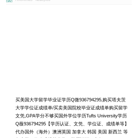
买美国大学留学毕业证学历Q微936794295,购买塔夫茨
大学学位证成绩单/买卖美国院校毕业证成绩单购买留学
文凭,GPA学分不够买国外学位学历Tufts University学历
Q薇936794295【学历认证、文凭、学位证、成绩单等】
代办国外（海外）澳洲英国 加拿大 韩国 美国 新西兰 等