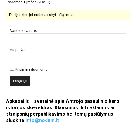
Rodomas 1 įrašas (viso: 1)
Prisijunkite, jei norite atsakyti į šią temą.
Vartotojo vardas:
Slaptažodis:
Prisiminti duomenis
Prisijungti
Apkasai.lt – svetainė apie Antrojo pasaulinio karo
istorijos skeveldras. Klausimus dėl reklamos ar
straipsnių perpublikavimo bei temų pasiūlymus
siųskite
info@nodum.lt