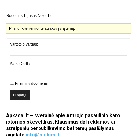
Rodomas 1 įrašas (viso: 1)
Prisijunkite, jei norite atsakyti į šią temą.
Vartotojo vardas:
Slaptažodis:
Prisiminti duomenis
Prisijungti
Apkasai.lt – svetainė apie Antrojo pasaulinio karo
istorijos skeveldras. Klausimus dėl reklamos ar
straipsnių perpublikavimo bei temų pasiūlymus
siųskite
info@nodum.lt