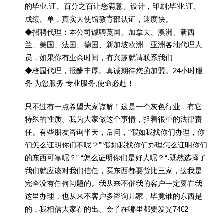
的毕业.证、百分之百让您满意、设计，印刷;毕业.证、
成绩、单，真实大使馆教育部认证，速度快。
◆招聘代理：本公司诚聘英国、加拿大、澳洲、新西
兰、美国、法国、德国、新加坡欧洲，亚洲各地代理人
员，如果你有业余时间，有兴趣就请联系我们
◆校园代理，报酬丰厚。真诚期待您的加盟。24小时服
务 为您服务 专业服务,使命必赴！
只不过有一点希望大家谅解！这是一个灰色行业，有它
特殊的性质。我为大家做这个事情，担着很重的法律责
任。有些朋友咨询半天，后问，“假如我找你们办理，你
们怎么证明你们不呢？”“假如我找你们办理怎么证明你们
的东西可靠呢？” “怎么证明你们是好人呢？“.既然选择了
我们就应该对我们信任，买东西都要货比三家，这我是
完全没有任何问题的。我从来不催我的客户一定要在我
这里办理，也从来不客户多咨询几家，毕竟谁的东西是
的，我相信大家看的出。金子在哪里都要发光7402