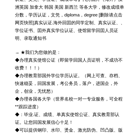
洲英国 加拿大 韩国 美国 新西兰 等各大学，修改成绩单
分数，学历认证，文凭，diploma，degree [删除请点击
网页快照]真实认证.海外回囯的同学定制、真实认证、、
学位证书、囯外真实学位认证、使馆留学回囯人员证
明、录取通知书
→ ★我们为您做的是：
◆办理真实使馆公证（即留学回国人员证明，不成功不
收费！！！）
◆办理教育部国外学位学历认证。（网上可查、存档、
快速稳妥，回国发展，考公务员，落户，进国企，外
企，创业，无忧愁）
◆办理各国各大学（世界名校一对一专业服务，可全程
**跟踪进度）
◆：毕业.证、成绩、单真实使馆公证、真实教育部认
证。让您回国发展信心十足！
◆可以提供钢印、水印、烫金、激光防伪、凹凸版、版