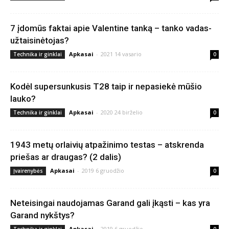
7 įdomūs faktai apie Valentine tanką – tanko vadas-
užtaisinėtojas?
Apkasai
-
2021 14 vasario
Technika ir ginklai
0
Kodėl supersunkusis T28 taip ir nepasiekė mūšio
lauko?
Apkasai
-
2020 24 birželio
Technika ir ginklai
0
1943 metų orlaivių atpažinimo testas – atskrenda
priešas ar draugas? (2 dalis)
Apkasai
-
2019 6 gruodžio
Įvairenybės
0
Neteisingai naudojamas Garand gali įkąsti – kas yra
Garand nykštys?
Apkasai
-
2019 6 gruodžio