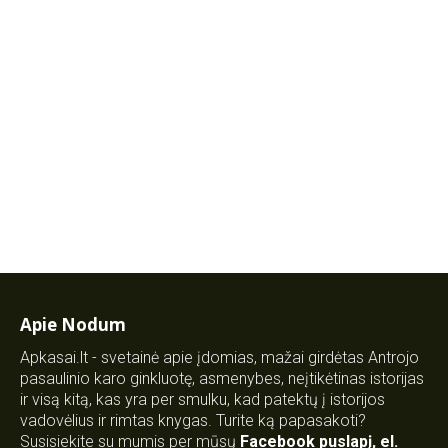
Apie Nodum
Apkasai.lt - svetainė apie įdomias, mažai girdėtas Antrojo
pasaulinio karo ginkluotę, asmenybes, neįtikėtinas istorijas
ir visą kitą, kas yra per smulku, kad patektų į istorijos
vadovėlius ir rimtas knygas. Turite ką papasakoti?
Susisiekite su mumis per mūsų
Facebook puslapį
,
el.