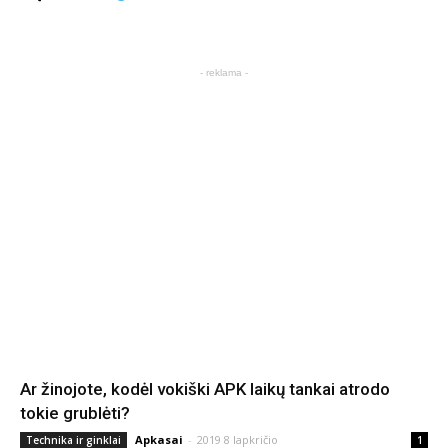
- reklama -
Ar žinojote, kodėl vokiški APK laikų tankai atrodo
tokie grublėti?
Apkasai
-
2019 8 lapkričio
Technika ir ginklai
1