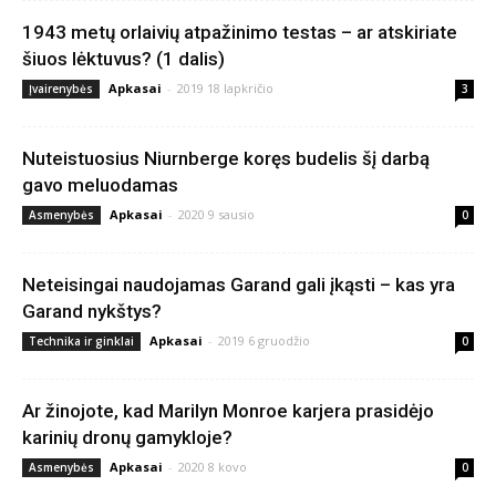
1943 metų orlaivių atpažinimo testas – ar atskiriate
šiuos lėktuvus? (1 dalis)
Apkasai
-
2019 18 lapkričio
Įvairenybės
3
Nuteistuosius Niurnberge koręs budelis šį darbą
gavo meluodamas
Apkasai
-
2020 9 sausio
Asmenybės
0
Neteisingai naudojamas Garand gali įkąsti – kas yra
Garand nykštys?
Apkasai
-
2019 6 gruodžio
Technika ir ginklai
0
Ar žinojote, kad Marilyn Monroe karjera prasidėjo
karinių dronų gamykloje?
Apkasai
-
2020 8 kovo
Asmenybės
0