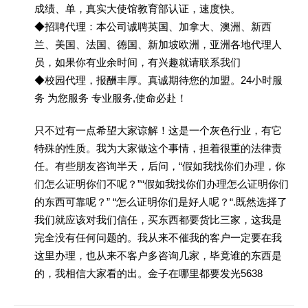
成绩、单，真实大使馆教育部认证，速度快。
◆招聘代理：本公司诚聘英国、加拿大、澳洲、新西
兰、美国、法国、德国、新加坡欧洲，亚洲各地代理人
员，如果你有业余时间，有兴趣就请联系我们
◆校园代理，报酬丰厚。真诚期待您的加盟。24小时服
务 为您服务 专业服务,使命必赴！
只不过有一点希望大家谅解！这是一个灰色行业，有它
特殊的性质。我为大家做这个事情，担着很重的法律责
任。有些朋友咨询半天，后问，“假如我找你们办理，你
们怎么证明你们不呢？”“假如我找你们办理怎么证明你们
的东西可靠呢？” “怎么证明你们是好人呢？“.既然选择了
我们就应该对我们信任，买东西都要货比三家，这我是
完全没有任何问题的。我从来不催我的客户一定要在我
这里办理，也从来不客户多咨询几家，毕竟谁的东西是
的，我相信大家看的出。金子在哪里都要发光5638