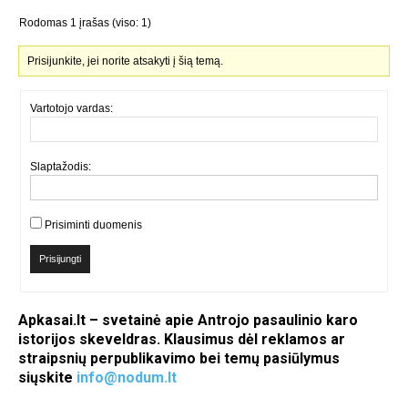
Rodomas 1 įrašas (viso: 1)
Prisijunkite, jei norite atsakyti į šią temą.
Vartotojo vardas:
Slaptažodis:
Prisiminti duomenis
Prisijungti
Apkasai.lt – svetainė apie Antrojo pasaulinio karo
istorijos skeveldras. Klausimus dėl reklamos ar
straipsnių perpublikavimo bei temų pasiūlymus
siųskite
info@nodum.lt