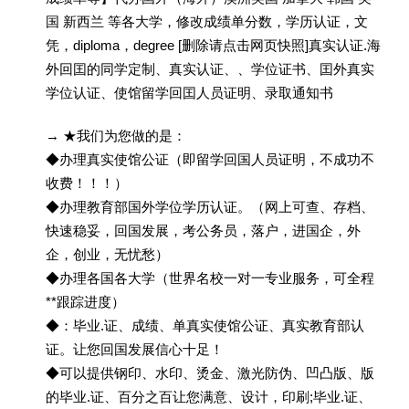
国 新西兰 等各大学，修改成绩单分数，学历认证，文
凭，diploma，degree [删除请点击网页快照]真实认证.海
外回囯的同学定制、真实认证、、学位证书、囯外真实
学位认证、使馆留学回囯人员证明、录取通知书
→ ★我们为您做的是：
◆办理真实使馆公证（即留学回国人员证明，不成功不
收费！！！）
◆办理教育部国外学位学历认证。（网上可查、存档、
快速稳妥，回国发展，考公务员，落户，进国企，外
企，创业，无忧愁）
◆办理各国各大学（世界名校一对一专业服务，可全程
**跟踪进度）
◆：毕业.证、成绩、单真实使馆公证、真实教育部认
证。让您回国发展信心十足！
◆可以提供钢印、水印、烫金、激光防伪、凹凸版、版
的毕业.证、百分之百让您满意、设计，印刷;毕业.证、