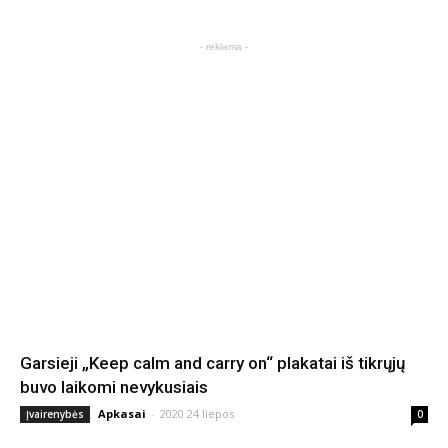
- reklama -
Garsieji „Keep calm and carry on“ plakatai iš tikrųjų
buvo laikomi nevykusiais
Apkasai
-
2020 24 liepos
Įvairenybės
0