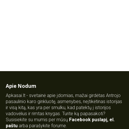
Apie Nodum
Apkasai.lt - svetainė apie įdomias, mažai girdėtas Antrojo
pasaulinio karo ginkluotę, asmenybes, neįtikėtinas istorijas
ir visą kitą, kas yra per smulku, kad patektų į istorijos
vadovėlius ir rimtas knygas. Turite ką papasakoti?
Susisiekite su mumis per mūsų
Facebook puslapį
,
el.
paštu
arba parašykite forume.