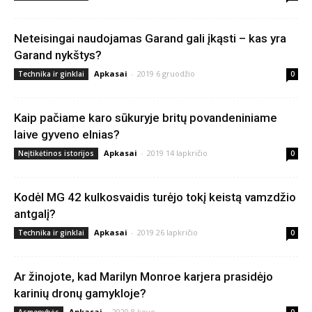
Neteisingai naudojamas Garand gali įkąsti – kas yra
Garand nykštys?
Apkasai
-
2019 6 gruodžio
Technika ir ginklai
0
Kaip pačiame karo sūkuryje britų povandeniniame
laive gyveno elnias?
Apkasai
-
2019 14 lapkričio
Neįtikėtinos istorijos
0
Kodėl MG 42 kulkosvaidis turėjo tokį keistą vamzdžio
antgalį?
Apkasai
-
2019 26 lapkričio
Technika ir ginklai
0
Ar žinojote, kad Marilyn Monroe karjera prasidėjo
karinių dronų gamykloje?
Apkasai
-
2020 8 kovo