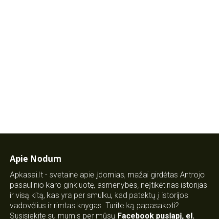
Apie Nodum
Apkasai.lt - svetainė apie įdomias, mažai girdėtas Antrojo
pasaulinio karo ginkluotę, asmenybes, neįtikėtinas istorijas
ir visą kitą, kas yra per smulku, kad patektų į istorijos
vadovėlius ir rimtas knygas. Turite ką papasakoti?
Susisiekite su mumis per mūsų
Facebook puslapį
,
el.