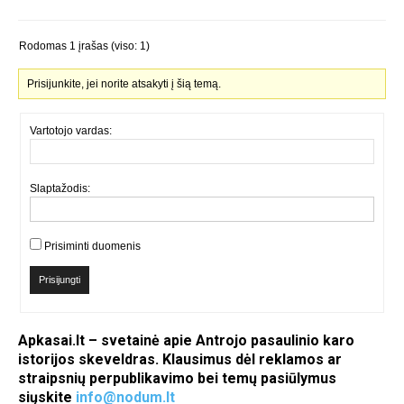
Rodomas 1 įrašas (viso: 1)
Prisijunkite, jei norite atsakyti į šią temą.
Vartotojo vardas:
Slaptažodis:
Prisiminti duomenis
Prisijungti
Apkasai.lt – svetainė apie Antrojo pasaulinio karo
istorijos skeveldras. Klausimus dėl reklamos ar
straipsnių perpublikavimo bei temų pasiūlymus
siųskite
info@nodum.lt