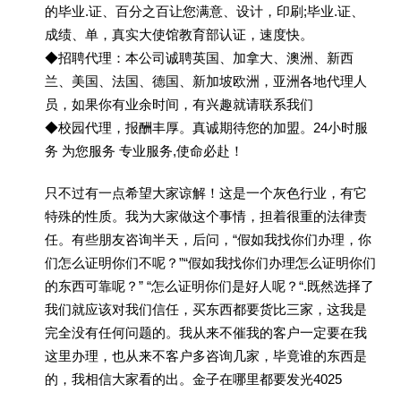
的毕业.证、百分之百让您满意、设计，印刷;毕业.证、
成绩、单，真实大使馆教育部认证，速度快。
◆招聘代理：本公司诚聘英国、加拿大、澳洲、新西
兰、美国、法国、德国、新加坡欧洲，亚洲各地代理人
员，如果你有业余时间，有兴趣就请联系我们
◆校园代理，报酬丰厚。真诚期待您的加盟。24小时服
务 为您服务 专业服务,使命必赴！
只不过有一点希望大家谅解！这是一个灰色行业，有它
特殊的性质。我为大家做这个事情，担着很重的法律责
任。有些朋友咨询半天，后问，“假如我找你们办理，你
们怎么证明你们不呢？”“假如我找你们办理怎么证明你们
的东西可靠呢？” “怎么证明你们是好人呢？“.既然选择了
我们就应该对我们信任，买东西都要货比三家，这我是
完全没有任何问题的。我从来不催我的客户一定要在我
这里办理，也从来不客户多咨询几家，毕竟谁的东西是
的，我相信大家看的出。金子在哪里都要发光4025