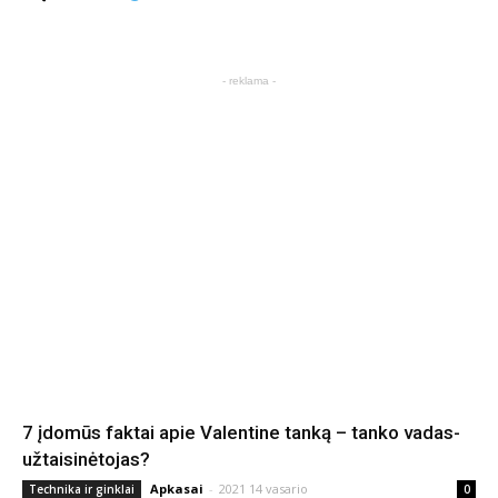
- reklama -
7 įdomūs faktai apie Valentine tanką – tanko vadas-
užtaisinėtojas?
Apkasai
-
2021 14 vasario
Technika ir ginklai
0