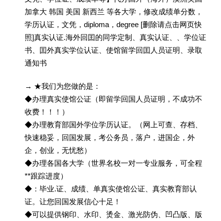
加拿大 韩国 美国 新西兰 等各大学，修改成绩单分数，
学历认证，文凭，diploma，degree [删除请点击网页快
照]真实认证.海外回囯的同学定制、真实认证、、学位证
书、囯外真实学位认证、使馆留学回囯人员证明、录取
通知书
→ ★我们为您做的是：
◆办理真实使馆公证（即留学回国人员证明，不成功不
收费！！！）
◆办理教育部国外学位学历认证。（网上可查、存档、
快速稳妥，回国发展，考公务员，落户，进国企，外
企，创业，无忧愁）
◆办理各国各大学（世界名校一对一专业服务，可全程
**跟踪进度）
◆：毕业.证、成绩、单真实使馆公证、真实教育部认
证。让您回国发展信心十足！
◆可以提供钢印、水印、烫金、激光防伪、凹凸版、版