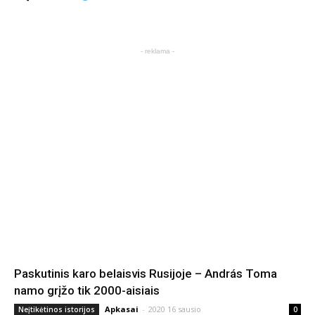
- reklama -
Paskutinis karo belaisvis Rusijoje – András Toma
namo grįžo tik 2000-aisiais
Apkasai
-
2020 16 sausio
Neįtikėtinos istorijos
0