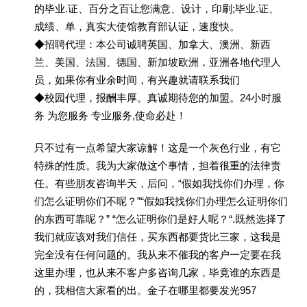
的毕业.证、百分之百让您满意、设计，印刷;毕业.证、
成绩、单，真实大使馆教育部认证，速度快。
◆招聘代理：本公司诚聘英国、加拿大、澳洲、新西
兰、美国、法国、德国、新加坡欧洲，亚洲各地代理人
员，如果你有业余时间，有兴趣就请联系我们
◆校园代理，报酬丰厚。真诚期待您的加盟。24小时服
务 为您服务 专业服务,使命必赴！
只不过有一点希望大家谅解！这是一个灰色行业，有它
特殊的性质。我为大家做这个事情，担着很重的法律责
任。有些朋友咨询半天，后问，“假如我找你们办理，你
们怎么证明你们不呢？”“假如我找你们办理怎么证明你们
的东西可靠呢？” “怎么证明你们是好人呢？“.既然选择了
我们就应该对我们信任，买东西都要货比三家，这我是
完全没有任何问题的。我从来不催我的客户一定要在我
这里办理，也从来不客户多咨询几家，毕竟谁的东西是
的，我相信大家看的出。金子在哪里都要发光957