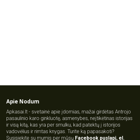
Apie Nodum
Apkasai.lt - svetainė apie įdomias, mažai girdėtas Antrojo
pasaulinio karo ginkluotę, asmenybes, neįtikėtinas istorijas
ir visą kitą, kas yra per smulku, kad patektų į istorijos
vadovėlius ir rimtas knygas. Turite ką papasakoti?
Susisiekite su mumis per mūsų
Facebook puslapį
,
el.