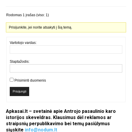
Rodomas 1 įrašas (viso: 1)
Prisijunkite, jei norite atsakyti į šią temą.
Vartotojo vardas:
Slaptažodis:
Prisiminti duomenis
Prisijungti
Apkasai.lt – svetainė apie Antrojo pasaulinio karo
istorijos skeveldras. Klausimus dėl reklamos ar
straipsnių perpublikavimo bei temų pasiūlymus
siųskite
info@nodum.lt