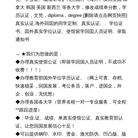
拿大 韩国 美国 新西兰 等各大学，修改成绩单分数，学
历认证，文凭，diploma，degree [删除请点击网页快照]
真实认证.海外回囯的同学定制、真实认证、、学位证
书、囯外真实学位认证、使馆留学回囯人员证明、录取
通知书
→ ★我们为您做的是：
◆办理真实使馆公证（即留学回国人员证明，不成功不
收费！！！）
◆办理教育部国外学位学历认证。（网上可查、存档、
快速稳妥，回国发展，考公务员，落户，进国企，外
企，创业，无忧愁）
◆办理各国各大学（世界名校一对一专业服务，可全程
**跟踪进度）
◆：毕业.证、成绩、单真实使馆公证、真实教育部认
证。让您回国发展信心十足！
◆可以提供钢印、水印、烫金、激光防伪、凹凸版、版