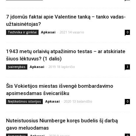
7 įdomūs faktai apie Valentine tanką – tanko vadas-
užtaisinėtojas?
Apkasai
-
2021 14 vasario
Technika ir ginklai
0
1943 metų orlaivių atpažinimo testas – ar atskiriate
šiuos lėktuvus? (1 dalis)
Apkasai
-
2019 18 lapkričio
Įvairenybės
3
Šis Vokietijos miestas išvengė bombardavimo
apsimesdamas šveicarišku
Apkasai
-
2020 13 balandžio
Neįtikėtinos istorijos
0
Nuteistuosius Niurnberge koręs budelis šį darbą
gavo meluodamas
Apkasai
-
2020 9 sausio