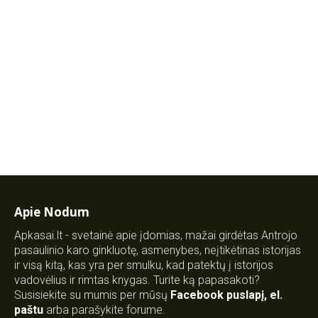
Apie Nodum
Apkasai.lt - svetainė apie įdomias, mažai girdėtas Antrojo
pasaulinio karo ginkluotę, asmenybes, neįtikėtinas istorijas
ir visą kitą, kas yra per smulku, kad patektų į istorijos
vadovėlius ir rimtas knygas. Turite ką papasakoti?
Susisiekite su mumis per mūsų
Facebook puslapį
,
el.
paštu
arba parašykite forume.