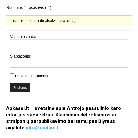
Rodomas 1 įrašas (viso: 1)
Prisijunkite, jei norite atsakyti į šią temą.
Vartotojo vardas:
Slaptažodis:
Prisiminti duomenis
Prisijungti
Apkasai.lt – svetainė apie Antrojo pasaulinio karo
istorijos skeveldras. Klausimus dėl reklamos ar
straipsnių perpublikavimo bei temų pasiūlymus
siųskite
info@nodum.lt