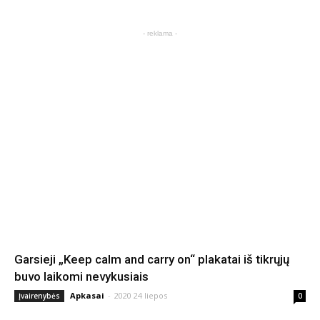
- reklama -
Garsieji „Keep calm and carry on“ plakatai iš tikrųjų
buvo laikomi nevykusiais
Apkasai
-
2020 24 liepos
Įvairenybės
0