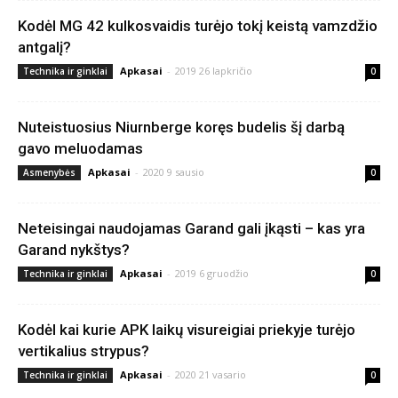
Kodėl MG 42 kulkosvaidis turėjo tokį keistą vamzdžio
antgalį?
Apkasai
-
2019 26 lapkričio
Technika ir ginklai
0
Nuteistuosius Niurnberge koręs budelis šį darbą
gavo meluodamas
Apkasai
-
2020 9 sausio
Asmenybės
0
Neteisingai naudojamas Garand gali įkąsti – kas yra
Garand nykštys?
Apkasai
-
2019 6 gruodžio
Technika ir ginklai
0
Kodėl kai kurie APK laikų visureigiai priekyje turėjo
vertikalius strypus?
Apkasai
-
2020 21 vasario
Technika ir ginklai
0