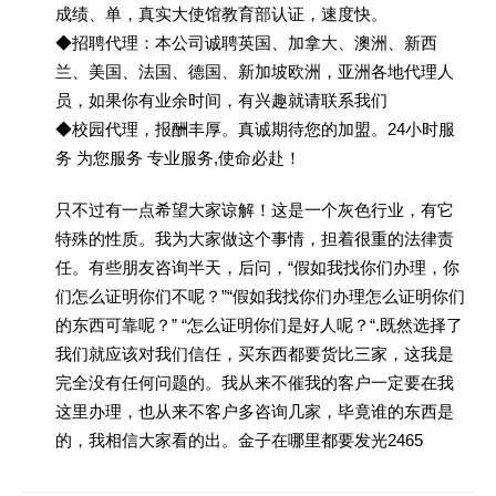
成绩、单，真实大使馆教育部认证，速度快。
◆招聘代理：本公司诚聘英国、加拿大、澳洲、新西
兰、美国、法国、德国、新加坡欧洲，亚洲各地代理人
员，如果你有业余时间，有兴趣就请联系我们
◆校园代理，报酬丰厚。真诚期待您的加盟。24小时服
务 为您服务 专业服务,使命必赴！
只不过有一点希望大家谅解！这是一个灰色行业，有它
特殊的性质。我为大家做这个事情，担着很重的法律责
任。有些朋友咨询半天，后问，“假如我找你们办理，你
们怎么证明你们不呢？”“假如我找你们办理怎么证明你们
的东西可靠呢？” “怎么证明你们是好人呢？“.既然选择了
我们就应该对我们信任，买东西都要货比三家，这我是
完全没有任何问题的。我从来不催我的客户一定要在我
这里办理，也从来不客户多咨询几家，毕竟谁的东西是
的，我相信大家看的出。金子在哪里都要发光2465