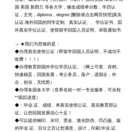
国 美国 新西兰 等各大学，修改成绩单分数，学历认
证，文凭，diploma，degree [删除请点击网页快照]真实
认证.海外回囯的同学定制、真实认证、、学位证书、囯
外真实学位认证、使馆留学回囯人员证明、录取通知书
→ ★我们为您做的是：
◆办理真实使馆公证（即留学回国人员证明，不成功不
收费！！！）
◆办理教育部国外学位学历认证。（网上可查、存档、
快速稳妥，回国发展，考公务员，落户，进国企，外
企，创业，无忧愁）
◆办理各国各大学（世界名校一对一专业服务，可全程
**跟踪进度）
◆：毕业.证、成绩、单真实使馆公证、真实教育部认
证。让您回国发展信心十足！
◆可以提供钢印、水印、烫金、激光防伪、凹凸版、版
的毕业.证、百分之百让您满意、设计，印刷;毕业.证、