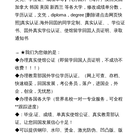
加拿大 韩国 美国 新西兰 等各大学，修改成绩单分数，
学历认证，文凭，diploma，degree [删除请点击网页快
照]真实认证.海外回囯的同学定制、真实认证、、学位证
书、囯外真实学位认证、使馆留学回囯人员证明、录取
通知书
→ ★我们为您做的是：
◆办理真实使馆公证（即留学回国人员证明，不成功不
收费！！！）
◆办理教育部国外学位学历认证。（网上可查、存档、
快速稳妥，回国发展，考公务员，落户，进国企，外
企，创业，无忧愁）
◆办理各国各大学（世界名校一对一专业服务，可全程
**跟踪进度）
◆：毕业.证、成绩、单真实使馆公证、真实教育部认
证。让您回国发展信心十足！
◆可以提供钢印、水印、烫金、激光防伪、凹凸版、版