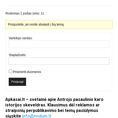
Rodomas 1 įrašas (viso: 1)
Prisijunkite, jei norite atsakyti į šią temą.
Vartotojo vardas:
Slaptažodis:
Prisiminti duomenis
Prisijungti
Apkasai.lt – svetainė apie Antrojo pasaulinio karo
istorijos skeveldras. Klausimus dėl reklamos ar
straipsnių perpublikavimo bei temų pasiūlymus
siųskite
info@nodum.lt