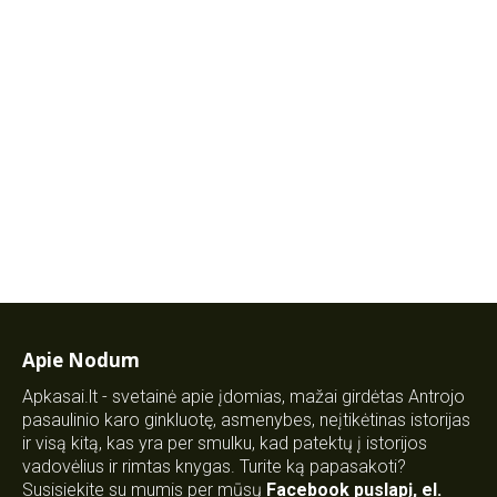
Apie Nodum
Apkasai.lt - svetainė apie įdomias, mažai girdėtas Antrojo
pasaulinio karo ginkluotę, asmenybes, neįtikėtinas istorijas
ir visą kitą, kas yra per smulku, kad patektų į istorijos
vadovėlius ir rimtas knygas. Turite ką papasakoti?
Susisiekite su mumis per mūsų
Facebook puslapį
,
el.