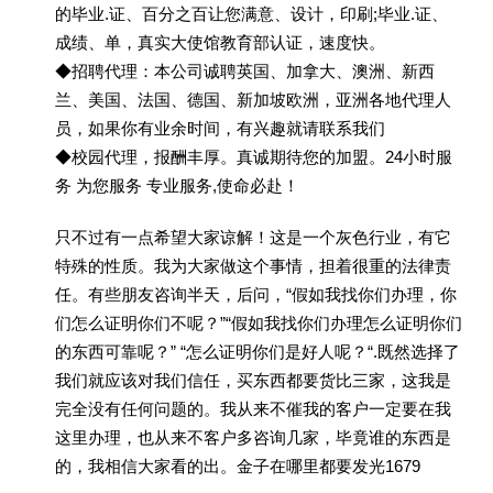
的毕业.证、百分之百让您满意、设计，印刷;毕业.证、
成绩、单，真实大使馆教育部认证，速度快。
◆招聘代理：本公司诚聘英国、加拿大、澳洲、新西
兰、美国、法国、德国、新加坡欧洲，亚洲各地代理人
员，如果你有业余时间，有兴趣就请联系我们
◆校园代理，报酬丰厚。真诚期待您的加盟。24小时服
务 为您服务 专业服务,使命必赴！
只不过有一点希望大家谅解！这是一个灰色行业，有它
特殊的性质。我为大家做这个事情，担着很重的法律责
任。有些朋友咨询半天，后问，“假如我找你们办理，你
们怎么证明你们不呢？”“假如我找你们办理怎么证明你们
的东西可靠呢？” “怎么证明你们是好人呢？“.既然选择了
我们就应该对我们信任，买东西都要货比三家，这我是
完全没有任何问题的。我从来不催我的客户一定要在我
这里办理，也从来不客户多咨询几家，毕竟谁的东西是
的，我相信大家看的出。金子在哪里都要发光1679