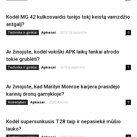
Kodėl MG 42 kulkosvaidis turėjo tokį keistą vamzdžio
antgalį?
Apkasai
-
2019 26 lapkričio
Technika ir ginklai
0
Ar žinojote, kodėl vokiški APK laikų tankai atrodo
tokie grublėti?
Apkasai
-
2019 8 lapkričio
Technika ir ginklai
1
Ar žinojote, kad Marilyn Monroe karjera prasidėjo
karinių dronų gamykloje?
Apkasai
-
2020 8 kovo
Asmenybės
0
Kodėl supersunkusis T28 taip ir nepasiekė mūšio
lauko?
Apkasai
-
2020 24 birželio