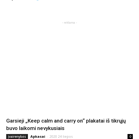
- reklama -
Garsieji „Keep calm and carry on“ plakatai iš tikrųjų
buvo laikomi nevykusiais
Apkasai
-
2020 24 liepos
Įvairenybės
0