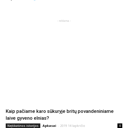
- reklama -
Kaip pačiame karo sūkuryje britų povandeniniame
laive gyveno elnias?
Apkasai
-
2019 14 lapkričio
Neįtikėtinos istorijos
0