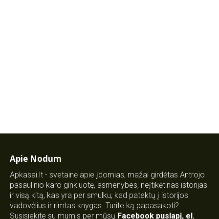
Apie Nodum
Apkasai.lt - svetainė apie įdomias, mažai girdėtas Antrojo
pasaulinio karo ginkluotę, asmenybes, neįtikėtinas istorijas
ir visą kitą, kas yra per smulku, kad patektų į istorijos
vadovėlius ir rimtas knygas. Turite ką papasakoti?
Susisiekite su mumis per mūsų
Facebook puslapį
,
el.