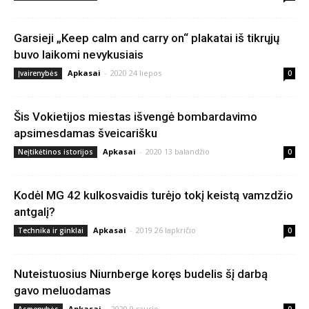
Garsieji „Keep calm and carry on“ plakatai iš tikrųjų
buvo laikomi nevykusiais
Apkasai
-
2020 24 liepos
Įvairenybės
0
Šis Vokietijos miestas išvengė bombardavimo
apsimesdamas šveicarišku
Apkasai
-
2020 13 balandžio
Neįtikėtinos istorijos
0
Kodėl MG 42 kulkosvaidis turėjo tokį keistą vamzdžio
antgalį?
Apkasai
-
2019 26 lapkričio
Technika ir ginklai
0
Nuteistuosius Niurnberge koręs budelis šį darbą
gavo meluodamas
Apkasai
-
2020 9 sausio