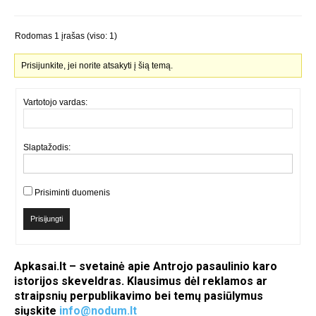
Rodomas 1 įrašas (viso: 1)
Prisijunkite, jei norite atsakyti į šią temą.
Vartotojo vardas:
Slaptažodis:
Prisiminti duomenis
Prisijungti
Apkasai.lt – svetainė apie Antrojo pasaulinio karo
istorijos skeveldras. Klausimus dėl reklamos ar
straipsnių perpublikavimo bei temų pasiūlymus
siųskite
info@nodum.lt