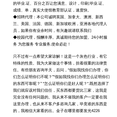
的毕业.证、百分之百让您满意、设计，印刷;毕业.证、
成绩、单，真实大使馆教育部认证，速度快。
◆招聘代理：本公司诚聘英国、加拿大、澳洲、新西
兰、美国、法国、德国、新加坡欧洲，亚洲各地代理人
员，如果你有业余时间，有兴趣就请联系我们
◆校园代理，报酬丰厚。真诚期待您的加盟。24小时服
务 为您服务 专业服务,使命必赴！
只不过有一点希望大家谅解！这是一个灰色行业，有它
特殊的性质。我为大家做这个事情，担着很重的法律责
任。有些朋友咨询半天，后问，“假如我找你们办理，你
们怎么证明你们不呢？”“假如我找你们办理怎么证明你们
的东西可靠呢？” “怎么证明你们是好人呢？“.既然选择了
我们就应该对我们信任，买东西都要货比三家，这我是
完全没有任何问题的。我从来不催我的客户一定要在我
这里办理，也从来不客户多咨询几家，毕竟谁的东西是
的，我相信大家看的出。金子在哪里都要发光4226