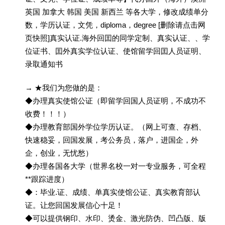
英国 加拿大 韩国 美国 新西兰 等各大学，修改成绩单分
数，学历认证，文凭，diploma，degree [删除请点击网
页快照]真实认证.海外回囯的同学定制、真实认证、、学
位证书、囯外真实学位认证、使馆留学回囯人员证明、
录取通知书
→ ★我们为您做的是：
◆办理真实使馆公证（即留学回国人员证明，不成功不
收费！！！）
◆办理教育部国外学位学历认证。（网上可查、存档、
快速稳妥，回国发展，考公务员，落户，进国企，外
企，创业，无忧愁）
◆办理各国各大学（世界名校一对一专业服务，可全程
**跟踪进度）
◆：毕业.证、成绩、单真实使馆公证、真实教育部认
证。让您回国发展信心十足！
◆可以提供钢印、水印、烫金、激光防伪、凹凸版、版