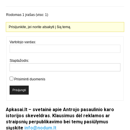
Rodomas 1 įrašas (viso: 1)
Prisijunkite, jei norite atsakyti į šią temą.
Vartotojo vardas:
Slaptažodis:
Prisiminti duomenis
Prisijungti
Apkasai.lt – svetainė apie Antrojo pasaulinio karo
istorijos skeveldras. Klausimus dėl reklamos ar
straipsnių perpublikavimo bei temų pasiūlymus
siųskite
info@nodum.lt