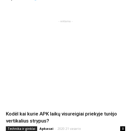
- reklama -
Kodėl kai kurie APK laikų visureigiai priekyje turėjo
vertikalius strypus?
Apkasai
-
2020 21 vasario
Technika ir ginklai
0