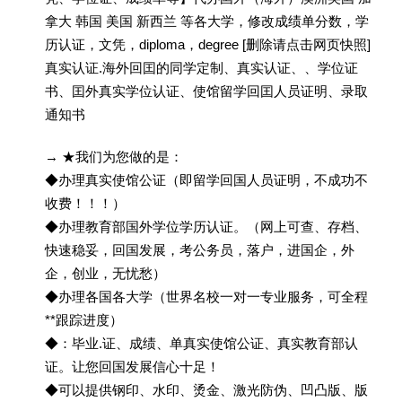
拿大 韩国 美国 新西兰 等各大学，修改成绩单分数，学
历认证，文凭，diploma，degree [删除请点击网页快照]
真实认证.海外回囯的同学定制、真实认证、、学位证
书、囯外真实学位认证、使馆留学回囯人员证明、录取
通知书
→ ★我们为您做的是：
◆办理真实使馆公证（即留学回国人员证明，不成功不
收费！！！）
◆办理教育部国外学位学历认证。（网上可查、存档、
快速稳妥，回国发展，考公务员，落户，进国企，外
企，创业，无忧愁）
◆办理各国各大学（世界名校一对一专业服务，可全程
**跟踪进度）
◆：毕业.证、成绩、单真实使馆公证、真实教育部认
证。让您回国发展信心十足！
◆可以提供钢印、水印、烫金、激光防伪、凹凸版、版