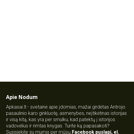
Apie Nodum
Apkasai.lt - svetainė apie įdomias, mažai girdėtas Antrojo
pasaulinio karo ginkluotę, asmenybes, neįtikėtinas istorijas
ir visą kitą, kas yra per smulku, kad patektų į istorijos
vadovėlius ir rimtas knygas. Turite ką papasakoti?
Susisiekite su mumis per mūsų
Facebook puslapį
,
el.