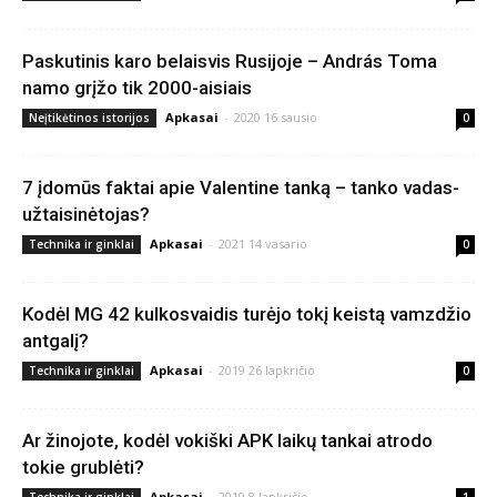
Paskutinis karo belaisvis Rusijoje – András Toma
namo grįžo tik 2000-aisiais
Apkasai
-
2020 16 sausio
Neįtikėtinos istorijos
0
7 įdomūs faktai apie Valentine tanką – tanko vadas-
užtaisinėtojas?
Apkasai
-
2021 14 vasario
Technika ir ginklai
0
Kodėl MG 42 kulkosvaidis turėjo tokį keistą vamzdžio
antgalį?
Apkasai
-
2019 26 lapkričio
Technika ir ginklai
0
Ar žinojote, kodėl vokiški APK laikų tankai atrodo
tokie grublėti?
Apkasai
-
2019 8 lapkričio