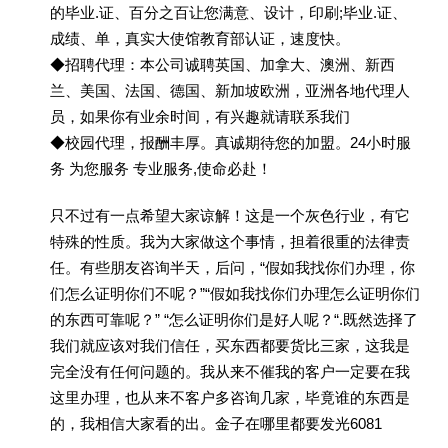
的毕业.证、百分之百让您满意、设计，印刷;毕业.证、
成绩、单，真实大使馆教育部认证，速度快。
◆招聘代理：本公司诚聘英国、加拿大、澳洲、新西
兰、美国、法国、德国、新加坡欧洲，亚洲各地代理人
员，如果你有业余时间，有兴趣就请联系我们
◆校园代理，报酬丰厚。真诚期待您的加盟。24小时服
务 为您服务 专业服务,使命必赴！
只不过有一点希望大家谅解！这是一个灰色行业，有它
特殊的性质。我为大家做这个事情，担着很重的法律责
任。有些朋友咨询半天，后问，“假如我找你们办理，你
们怎么证明你们不呢？”“假如我找你们办理怎么证明你们
的东西可靠呢？” “怎么证明你们是好人呢？“.既然选择了
我们就应该对我们信任，买东西都要货比三家，这我是
完全没有任何问题的。我从来不催我的客户一定要在我
这里办理，也从来不客户多咨询几家，毕竟谁的东西是
的，我相信大家看的出。金子在哪里都要发光6081